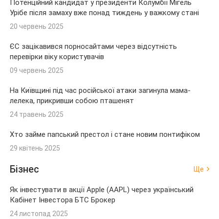
Потенційний кандидат у президенти Колумбії Мігель
Урібе після замаху вже понад тиждень у важкому стані
20 червень 2025
ЄС зацікавився порносайтами через відсутність
перевірки віку користувачів
09 червень 2025
На Київщині під час російської атаки загинула мама-
лелека, прикривши собою пташенят
24 травень 2025
Хто займе папський престол і стане новим понтифіком
29 квітень 2025
Бізнес
Ще
Як інвестувати в акції Apple (AAPL) через український
Кабінет Інвестора БТС Брокер
24 листопад 2025