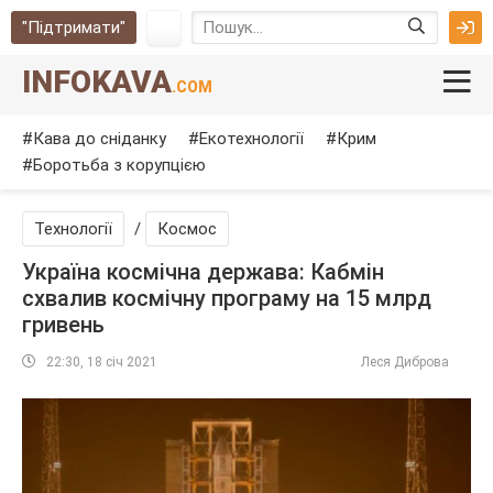
"Підтримати"
INFOKAVA
.COM
Кава до сніданку
Екотехнології
Крим
Боротьба з корупцією
Технології
/
Космос
Україна космічна держава: Кабмін
схвалив космічну програму на 15 млрд
гривень
22:30, 18 січ 2021
Леся Диброва