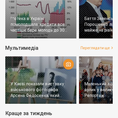
Іпотека в Україні
Баттл Зеленськи
помолодшала: кредити все
Порошенко: лід
частіше бере молодь до 30
майже на рівних,
років
тих, хто не визн
Мультимедіа
Переглядати ще
У Києві показали виставку
Маленький воло
військового фотографа
вулик у великому
Арсена Федосенка, який
Репортаж
загинув на війні
Краще за тиждень