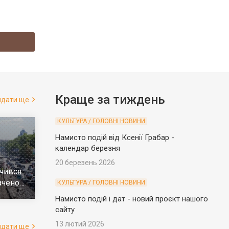
Краще за тиждень
ядати ще
КУЛЬТУРА / ГОЛОВНІ НОВИНИ
Намисто подій від Ксенії Грабар -
календар березня
20 березень 2026
чився
ачено
КУЛЬТУРА / ГОЛОВНІ НОВИНИ
е
Намисто подій і дат - новий проєкт нашого
сайту
13 лютий 2026
ядати ще