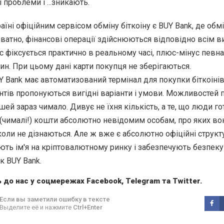
 проблеми і ...зникають.
їні офіційним сервісом обміну біткоіну є BUY Bank, де обм
ватно, фінансові операції здійснюються відповідно всім 
рс фіксується практично в реальному часі, плюс-мінус певна
лин. При цьому дані карти покупця не зберігаються.
Y Bank має автоматизований термінал для покупки біткоінів
єнтів пропонуються вигідні варіанти і умови. Можливостей 
ей зараз чимало. Дивує не їхня кількість, а те, що люди го
 (чималі!) кошти абсолютно невідомим особам, про яких во
іколи не дізнаються. Але ж вже є абсолютно офіційні структ
мають ім'я на кріптовалютному ринку і забезпечують безпек
як BUY Bank.
 до нас у соцмережах
Facebook
,
Telegram
та
Twitter
.
Если вы заметили ошибку в тексте
Выделите её и нажмите
Ctrl+Enter