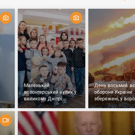
Маленький
День восьмий: всі
волонтерський вулик у
оборони України
великому Дніпрі.
збережені, у воро
Репортаж
немає успіху