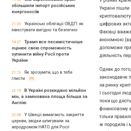
У різних країн
збільшили імпорт російських
Україні пішли
енергоносіїв
криптовалюту,
Українські облігації ОВДП: як
цифрових акти
21:39
інвестувати вигідно та безпечно
Фахівці вважа
анонімною (вір
Трамп все песимістичніше
18:57
допоможе пра
оцінює свою спроможність
зупинити війну Росії проти
діяльність пе
України
Однак до того,
Як зрозуміти, що в тебе
21:15
законодавче 
глисти
PR
на ринку крип
В Україні розкидано мільйон
22:19
І сьогодні люд
мін, а замінована площа більша за
поки що діють
Англію
фінансовому 
У Швеції вимагають закриття
22:08
тільки правил
церкви, звідки шпигували за
ж породила і 
аеродромом НАТО для Росії