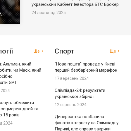
український Кабінет Інвестора БТС Брокер
24 листопад 2025
А
огії
Спорт
Ще
Ще
: Альтман, який
"Нова пошта" проведе у Києві
обити, чи Маск, який
перший безбар'єрний марафон
осібно
17 вересень 2024
вати GPT
Олімпіада-24: результати
 2024
української збірної
 хочуть обмежити
12 серпень 2024
 соцмереж дітей та
до 15 років
Диверсантка позбавила
фанатів інтернету на Олімпіаді у
д 2024
Парижі, але справу закрили