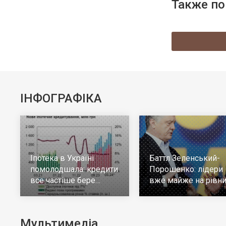
Также по
ІНФОГРАФІКА
Іпотека в Україні
Баттл Зеленський-
помолодшала: кредити
Порошенко: лідери
все частіше бере
вже майже на рівни
молодь до 30 років
але багато тих, хто н
визначився
Мультимедіа