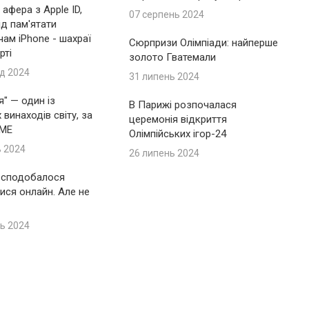
афера з Apple ID,
07 серпень 2024
ід пам'ятати
ам iPhone - шахраї
Сюрпризи Олімпіади: найперше
рті
золото Гватемали
д 2024
31 липень 2024
я" — один із
В Парижі розпочалася
винаходів світу, за
церемонія відкриття
IME
Олімпійських ігор-24
ь 2024
26 липень 2024
 сподобалося
ися онлайн. Але не
ь 2024