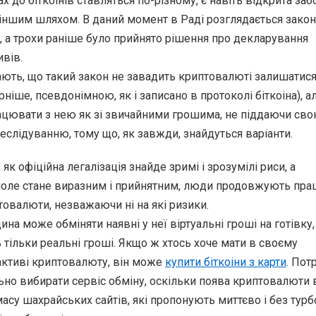
ах до біткоінів ставляться по-різному, є навіть відкрита заб
 іншим шляхом. В даний момент в Раді розглядається закон
 а трохи раніше було прийнято рішення про декларування
вів.
ють, що такий закон не завадить криптовалюті залишатис
ніше, псевдонімною, як і записано в протоколі біткоіна), а
цювати з нею як зі звичайними грошима, не піддаючи св
реслідуванню, тому що, як завжди, знайдуться варіанти.
 як офіційна легалізація знайде зримі і зрозумілі риси, а
поле стане виразним і прийнятним, люди продовжують пр
товалюти, незважаючи ні на які ризики.
ина може обміняти наявні у неї віртуальні гроші на готівку,
 тільки реальні гроші. Якщо ж хтось хоче мати в своєму
активі криптовалюту, він може
купити біткоіни з карти
. Пот
ьно вибирати сервіс обміну, оскільки поява криптовалюти 
масу шахрайських сайтів, які пропонують миттєво і без турб