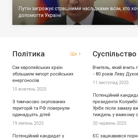
Путін загрожує страшними наслідками всім, хто хо
допомогти Україні
Політика
Суспільство
Ще
Сім європейських країн
Вчитель, який вчить 
збільшили імпорт російських
- 80 років Леву Духо
енергоносіїв
11 листопад 2025
10 жовтень 2025
Потенційний кандида
З тимчасово окупованих
президенти Колумбії
територій та РФ повернули
Урібе після замаху в
одинадцять дітей
тиждень у важкому с
19 липень 2025
20 червень 2025
Потенційний кандидат у
ЄС зацікавився пор