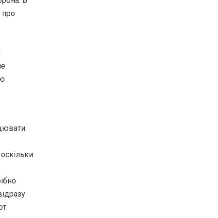
орона. В
 про
я
ле
ою
ацювати
 оскільки
рібно
відразу
от