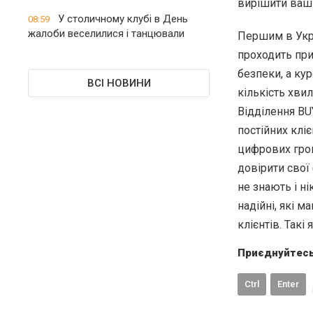
вирішити ваші
У столичному клубі в День
08:59
жалоби веселилися і танцювали
Першим в Укра
проходить при
безпеки, а ку
ВСІ НОВИНИ
кількість хви
Відділення BU
постійних клі
цифрових грош
довірити свої
не знають і н
надійні, які 
клієнтів. Такі 
Приєднуйтесь
Ctrl
Enter