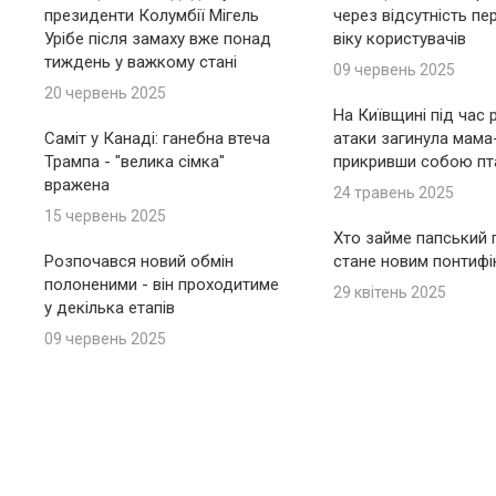
президенти Колумбії Мігель
через відсутність пе
Урібе після замаху вже понад
віку користувачів
тиждень у важкому стані
09 червень 2025
20 червень 2025
На Київщині під час 
Саміт у Канаді: ганебна втеча
атаки загинула мама
Трампа - "велика сімка"
прикривши собою пт
вражена
24 травень 2025
15 червень 2025
Хто займе папський п
Розпочався новий обмін
стане новим понтиф
полоненими - він проходитиме
29 квітень 2025
у декілька етапів
09 червень 2025