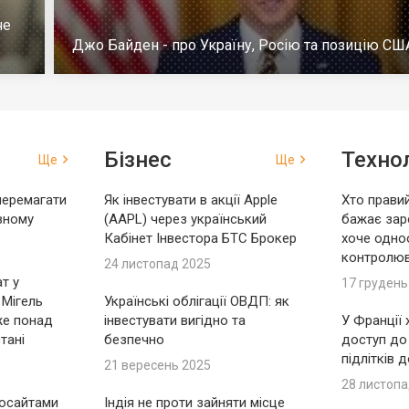
че
Джо Байден - про Україну, Росію та позицію СШ
Бізнес
Технол
Ще
Ще
перемагати
Як інвестувати в акції Apple
Хто правий
вному
(AAPL) через український
бажає зар
Кабінет Інвестора БТС Брокер
хоче одно
контролю
24 листопад 2025
т у
17 грудень
 Мігель
Українські облігації ОВДП: як
же понад
інвестувати вигідно та
У Франції
тані
безпечно
доступ до
підлітків 
21 вересень 2025
28 листопа
носайтами
Індія не проти зайняти місце