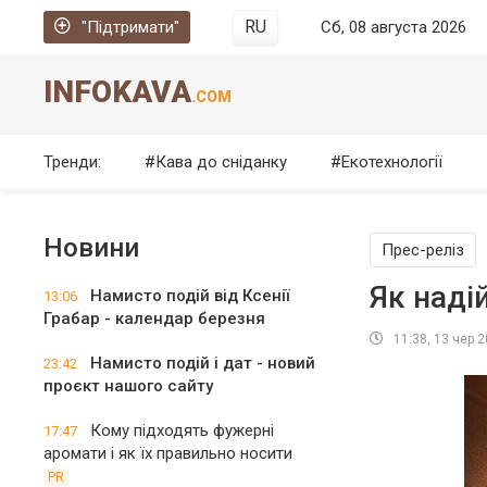
RU
"Підтримати"
Сб, 08 августа 2026
INFOKAVA
.COM
Тренди:
Кава до сніданку
Екотехнології
Новини
Прес-реліз
Як надій
Намисто подій від Ксенії
13:06
Грабар - календар березня
11:38, 13 чер 
Намисто подій і дат - новий
23:42
проєкт нашого сайту
Кому підходять фужерні
17:47
аромати і як їх правильно носити
PR