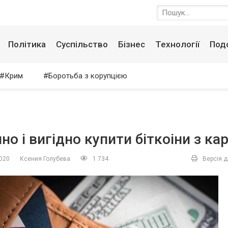
Політика
Суспільство
Бізнес
Технології
Под
Крим
Боротьба з корупцією
но і вигідно купити біткоіни з ка
2020
Ксения Голубева
1 734
Версія д