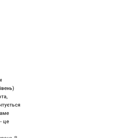
м
івень)
юта,
єнтується
саме
- це