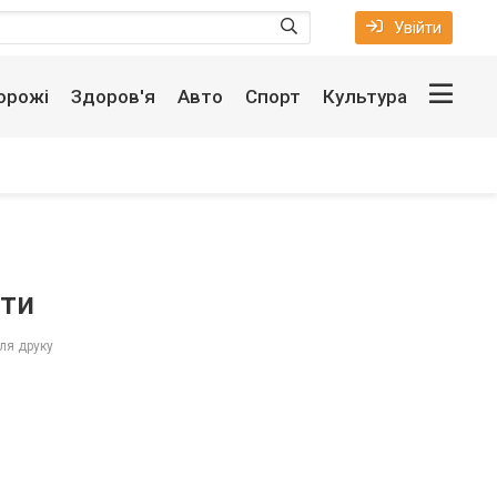
Увійти
орожі
Здоров'я
Авто
Спорт
Культура
рти
ля друку