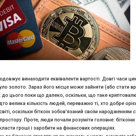
одовжує винаходити еквіваленти вартості. Довгі часи ци
ло золото. Зараз його місце може зайняти (або стати вр
к до цього поки що далеко, оскільки, що таке криптовал
дто велика кількість людей, переважно ті, хто добре орі
віті, оскільки біткоін зобов'язаний своїм народженням 
простору. Проте, люди почали розуміти головне: біткоіни 
ласти гроші і заробити на фінансових операціях.