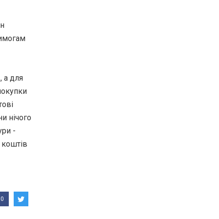
ін
вимогам
, а для
покупки
тові
ни нічого
ури -
у коштів
0