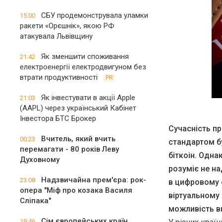
СБУ продемонструвала уламки
15:00
ракети «Орєшнік», якою РФ
атакувала Львівщину
Як зменшити споживання
21:42
електроенергії електродвигуном без
втрати продуктивності
PR
Як інвестувати в акції Apple
21:03
(AAPL) через український Кабінет
Інвестора БТС Брокер
Сучасність пр
Вчитель, який вчить
00:23
стандартом бу
перемагати - 80 років Леву
біткоін. Одна
Духовному
розуміє не на
Надзвичайна прем'єра: рок-
23:08
в цифровому с
опера "Міф про козака Василя
віртуальному 
Сліпака"
можливість вк
Сім європейських країн
19:46