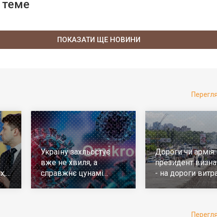
 теме
ПОКАЗАТИ ЩЕ НОВИНИ
Перегл
Україну захльостує
Дороги чи армія:
вже не хвиля, а
президент визна
х,
справжнє цунамі
- на дороги витр
е
ковіда. Що робити
у 10 разів більш
Перегл