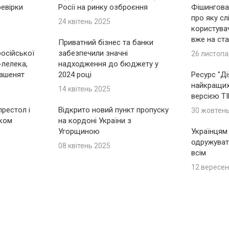
ревірки
Росії на ринку озброєння
Фішингова 
про яку сл
24 квітень 2025
користувач
вже на ста
Приватний бізнес та банки
російської
забезпечили значні
26 листопа
-лелека,
надходження до бюджету у
ашенят
2024 році
Ресурс "Ді
найкращих 
14 квітень 2025
версією T
рестол і
Відкрито новий пункт пропуску
30 жовтен
іком
на кордоні України з
Угорщиною
Українцям
одружуват
08 квітень 2025
всім
12 вересен