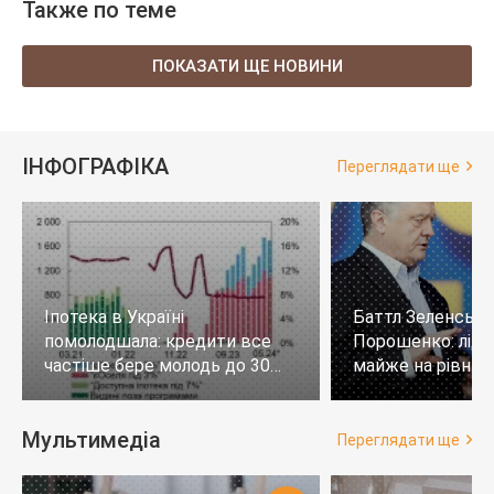
Также по теме
ПОКАЗАТИ ЩЕ НОВИНИ
ІНФОГРАФІКА
Переглядати ще
Іпотека в Україні
Баттл Зеленськи
помолодшала: кредити все
Порошенко: лід
частіше бере молодь до 30
майже на рівних,
років
тих, хто не визн
Мультимедіа
Переглядати ще