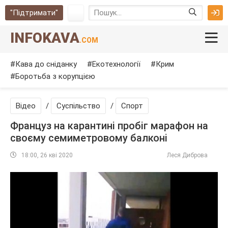
"Підтримати"
INFOKAVA
.COM
Кава до сніданку
Екотехнології
Крим
Боротьба з корупцією
Відео
/
Суспільство
/
Спорт
Француз на карантині пробіг марафон на
своєму семиметровому балконі
18:00, 26 кві 2020
Леся Диброва