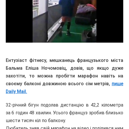
Ентузіаст фітнесу, мешканець французького міста
Бальма Еліша Ночомовіц, довів, що якщо дуже
захотіти, то можна пробігти марафон навіть на
своєму балконі довжиною всього сім метрів,
пише
Daily Mail.
32-річний бігун подолав дистанцію в 42,2 кілометра
за 6 годин 48 хвилин. Усього француз зробив близько
шести тисяч кіл по балкону.
Любитель зняв свій марафон на відео і поділився ним