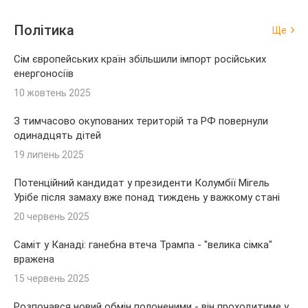
Політика
Ще
Сім європейських країн збільшили імпорт російських
енергоносіїв
10 жовтень 2025
З тимчасово окупованих територій та РФ повернули
одинадцять дітей
19 липень 2025
Потенційний кандидат у президенти Колумбії Мігель
Урібе після замаху вже понад тиждень у важкому стані
20 червень 2025
Саміт у Канаді: ганебна втеча Трампа - "велика сімка"
вражена
15 червень 2025
Розпочався новий обмін полоненими - він проходитиме у