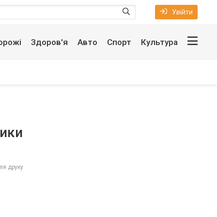
Увійти
орожі
Здоров'я
Авто
Спорт
Культура
ники
ля друку