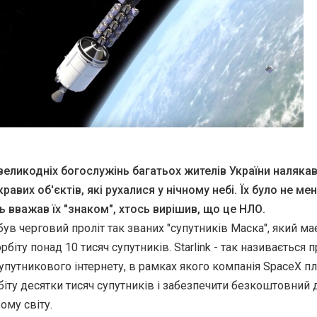
великодніх богослужінь багатьох жителів України наляка
авих об'єктів, які рухалися у нічному небі.
Їх було не ме
сь вважав їх "знаком", хтось вирішив, що це НЛО.
був черговий проліт так званих "супутників Маска", який ма
рбіту понад 10 тисяч супутників. Starlink - так називається 
упутникового інтернету, в рамках якого компанія SpaceX п
біту десятки тисяч супутників і забезпечити безкоштовний 
ому світу.