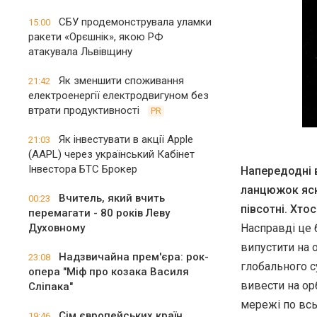
СБУ продемонструвала уламки
15:00
ракети «Орєшнік», якою РФ
атакувала Львівщину
Як зменшити споживання
21:42
електроенергії електродвигуном без
втрати продуктивності
PR
Як інвестувати в акції Apple
21:03
(AAPL) через український Кабінет
Інвестора БТС Брокер
Напередодні 
ланцюжок яскр
Вчитель, який вчить
00:23
півсотні. Хто
перемагати - 80 років Леву
Духовному
Насправді це 
випустити на о
Надзвичайна прем'єра: рок-
23:08
глобального с
опера "Міф про козака Василя
вивести на ор
Сліпака"
мережі по всь
Сім європейських країн
19:46