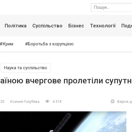
Політика
Суспільство
Бізнес
Технології
Под
Крим
Боротьба з корупцією
/
Наука та суспільство
аїною вчергове пролетіли супут
020
Ксения Голубева
4 318
Версія д