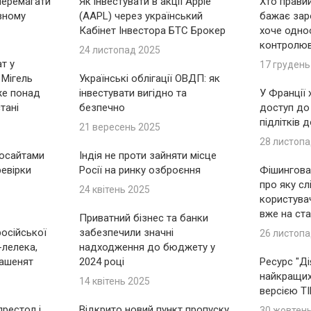
перемагати
Як інвестувати в акції Apple
Хто правий
вному
(AAPL) через український
бажає зар
Кабінет Інвестора БТС Брокер
хоче одно
контролю
24 листопад 2025
т у
17 грудень
 Мігель
Українські облігації ОВДП: як
же понад
інвестувати вигідно та
У Франції
тані
безпечно
доступ до
підлітків 
21 вересень 2025
28 листопа
носайтами
Індія не проти зайняти місце
ревірки
Росії на ринку озброєння
Фішингова 
про яку сл
24 квітень 2025
користувач
вже на ста
Приватний бізнес та банки
російської
забезпечили значні
26 листопа
-лелека,
надходження до бюджету у
ашенят
2024 році
Ресурс "Ді
найкращих 
14 квітень 2025
версією T
рестол і
Відкрито новий пункт пропуску
30 жовтен