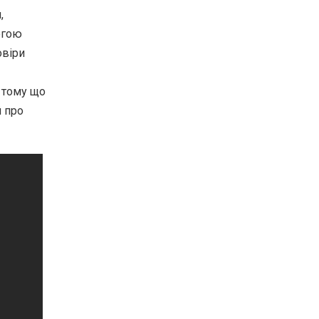
,
огою
овіри
, тому що
й про