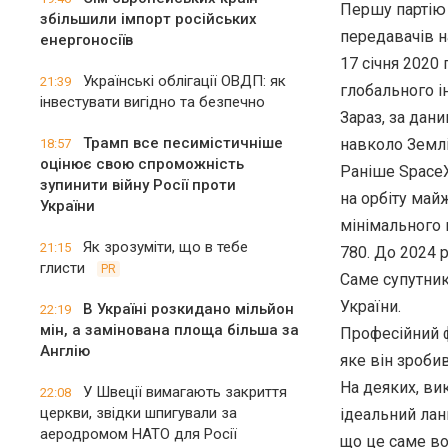
Першу партію с
збільшили імпорт російських
передавачів н
енергоносіїв
17 січня 2020
Українські облігації ОВДП: як
21:39
глобального і
інвестувати вигідно та безпечно
Зараз, за ​​да
Трамп все песимістичніше
навколо Землі 
18:57
оцінює свою спроможність
Раніше SpaceX
зупинити війну Росії проти
на орбіту майж
України
мінімального п
Як зрозуміти, що в тебе
21:15
780. До 2024 
глисти
PR
Саме супутники
України.
В Україні розкидано мільйон
22:19
мін, а замінована площа більша за
Професійний ф
Англію
яке він зробив
На деяких, ви
У Швеції вимагають закриття
22:08
церкви, звідки шпигували за
ідеальний лан
аеродромом НАТО для Росії
що це саме во