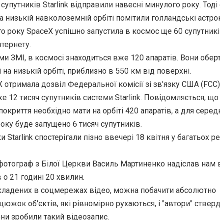
упутників Starlink відправили навесні минулого року. Тоді 
а низькій навколоземній орбіті помітили голландські астро
 го року SpaceX успішно запустила в космос ще 60 супутник
нтернету.
ними ЗМІ, в космосі знаходиться вже 120 апаратів. Вони обе
на низькій орбіті, приблизно в 550 км від поверхні.
 отримала дозвіл Федеральної комісії зі зв'язку США (FCC
е 12 тисяч супутників системи Starlink. Повідомляється, що
окриття необхідно мати на орбіті 420 апаратів, а для серед
року буде запущено 6 тисяч супутників.
 Starlink спостерігали пізно ввечері 18 квітня у багатьох ре
отограф з Білої Церкви Василь Мартиненко надіслав нам в
 о 21 годині 20 хвилин.
кладених в соцмережах відео, можна побачити абсолютно
цюжок об'єктів, які рівномірно рухаються, і "автори" стве
ни зробили такий відеозапис.