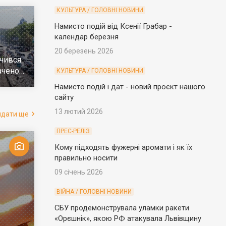
КУЛЬТУРА / ГОЛОВНІ НОВИНИ
Намисто подій від Ксенії Грабар -
календар березня
20 березень 2026
чився
ачено
КУЛЬТУРА / ГОЛОВНІ НОВИНИ
е
Намисто подій і дат - новий проєкт нашого
сайту
13 лютий 2026
ядати ще
ПРЕС-РЕЛІЗ
Кому підходять фужерні аромати і як їх
правильно носити
09 січень 2026
ВІЙНА / ГОЛОВНІ НОВИНИ
СБУ продемонструвала уламки ракети
«Орєшнік», якою РФ атакувала Львівщину