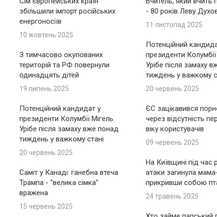
Сім європейських країн
Вчитель, який вчить 
збільшили імпорт російських
- 80 років Леву Духо
енергоносіїв
11 листопад 2025
10 жовтень 2025
Потенційний кандида
З тимчасово окупованих
президенти Колумбії
територій та РФ повернули
Урібе після замаху в
одинадцять дітей
тиждень у важкому с
19 липень 2025
20 червень 2025
Потенційний кандидат у
ЄС зацікавився пор
президенти Колумбії Мігель
через відсутність пе
Урібе після замаху вже понад
віку користувачів
тиждень у важкому стані
09 червень 2025
20 червень 2025
На Київщині під час 
Саміт у Канаді: ганебна втеча
атаки загинула мама
Трампа - "велика сімка"
прикривши собою пт
вражена
24 травень 2025
15 червень 2025
Хто займе папський п