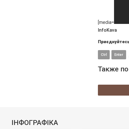
[media=
InfoKava
Приєднуйтесь
Ctrl
Enter
Также по
ІНФОГРАФІКА