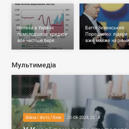
Іпотека в Україні
Баттл Зеленський-
помолодшала: кредити
Порошенко: лідери
все частіше бере
вже майже на рівни
молодь до 30 років
але багато тих, хто н
визначився
Мультимедіа
Війна / Фото / Київ
20-08-2024, 22:18