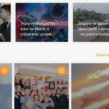
Україну захльостує
Дороги чи армія:
вже не хвиля, а
президент визна
х,
справжнє цунамі
- на дороги витр
е
ковіда. Що робити
у 10 разів більш
Перегл