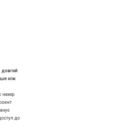
в довгий
нше ніж
є намір
проект
ланує
доступ до