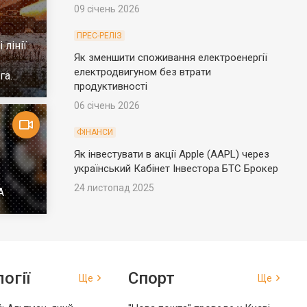
09 січень 2026
ПРЕС-РЕЛІЗ
 лінії
Як зменшити споживання електроенергії
електродвигуном без втрати
га
продуктивності
06 січень 2026
ФІНАНСИ
Як інвестувати в акції Apple (AAPL) через
український Кабінет Інвестора БТС Брокер
24 листопад 2025
А
огії
Спорт
Ще
Ще