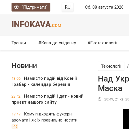
RU
"Підтримати"
Сб, 08 августа 2026
INFOKAVA
.COM
Тренди:
Кава до сніданку
Екотехнології
Новини
Технології
Над Укр
Намисто подій від Ксенії
13:06
Грабар - календар березня
Маска
Намисто подій і дат - новий
23:42
20:49, 21 кві 2
проєкт нашого сайту
Кому підходять фужерні
17:47
аромати і як їх правильно носити
PR