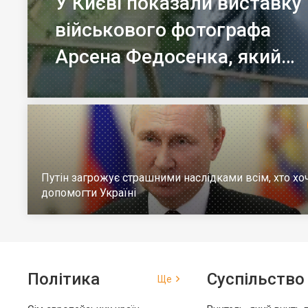
У Києві показали виставку
військового фотографа
Арсена Федосенка, який
загинув на війні
Путін загрожує страшними наслідками всім, хто хо
допомогти Україні
Політика
Суспільство
Ще