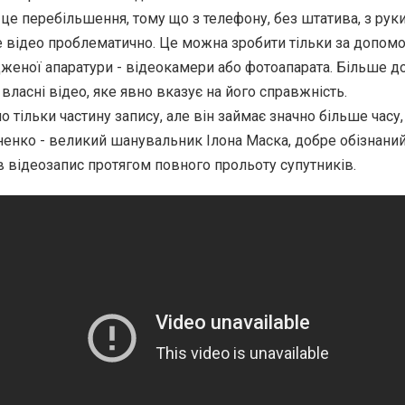
 це перебільшення, тому що з телефону, без штатива, з руки
е відео проблематично. Це можна зробити тільки за допом
женої апаратури - відеокамери або фотоапарата. Більше д
 власні відео, яке явно вказує на його справжність.
 тільки частину запису, але він займає значно більше часу
енко - великий шанувальник Ілона Маска, добре обізнани
в відеозапис протягом повного прольоту супутників.