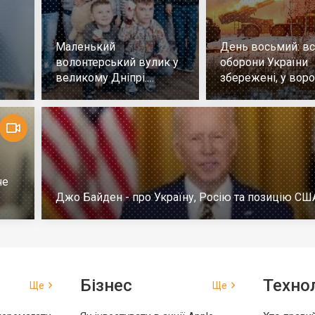
Маленький
День восьмий: всі
волонтерський вулик у
оборони України
великому Дніпрі.
збережені, у воро
Репортаж
немає успіху
че
Джо Байден - про Україну, Росію та позицію СШ
Бізнес
Технол
Ще
Ще