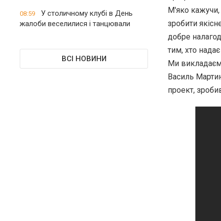
М'яко кажучи,
У столичному клубі в День
08:59
зробити якісн
жалоби веселилися і танцювали
добре налагод
тим, хто надає
ВСІ НОВИНИ
Ми викладаємо
Василь Мартин
проект, зроби