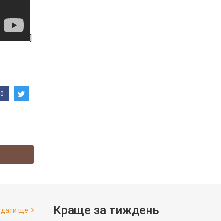
]
0
Краще за тиждень
ядати ще