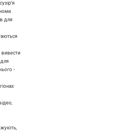
сузір'я
номи.
ів для
ртаються
) вивести
 для
нього -
гіонах
ідео,
рджують,