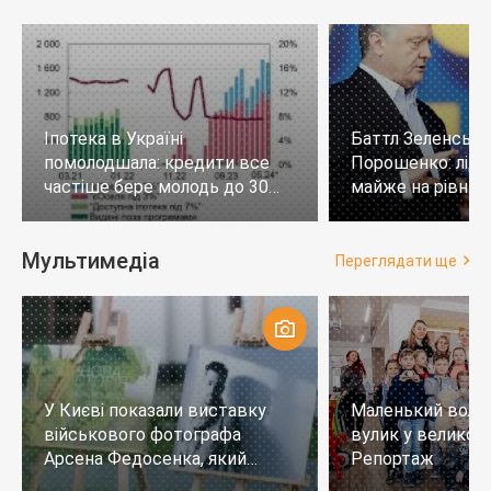
Іпотека в Україні
Баттл Зеленськи
помолодшала: кредити все
Порошенко: лід
частіше бере молодь до 30
майже на рівних,
років
тих, хто не визн
Мультимедіа
Переглядати ще
У Києві показали виставку
Маленький воло
військового фотографа
вулик у великому
Арсена Федосенка, який
Репортаж
загинув на війні