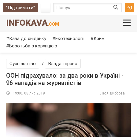
"Підтримати"
INFOKAVA
.COM
Кава до сніданку
Екотехнології
Крим
Боротьба з корупцією
Суспільство
/
Влада і право
ООН підрахувало: за два роки в Україні -
96 нападів на журналістів
19:00, 08 лис 2019
Леся Диброва