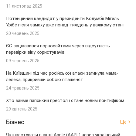
11 листопад 2025
Потенційний кандидат у президенти Колумбії Мігель
Урібе після замаху вже понад тиждень у важкому стані
20 червень 2025
ЄС зацікавився порносайтами через відсутність
перевірки віку користувачів
09 червень 2025
На Київщині під час російської атаки загинула мама-
лелека, прикривши собою пташенят
24 травень 2025
Хто займе папський престол і стане новим понтифіком
29 квітень 2025
Бізнес
Ще
Як інвестувати в акції Apple (AAPL) через український