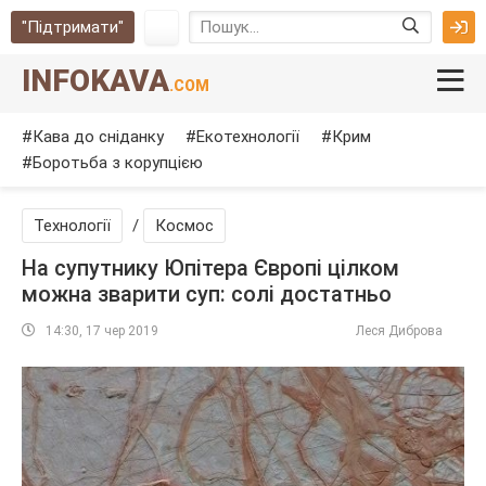
"Підтримати"
INFOKAVA
.COM
Кава до сніданку
Екотехнології
Крим
Боротьба з корупцією
Технології
/
Космос
На супутнику Юпітера Європі цілком
можна зварити суп: солі достатньо
14:30, 17 чер 2019
Леся Диброва