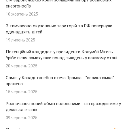
Сім європейських країн збільшили імпорт російських
енергоносіїв
10 жовтень 2025
З тимчасово окупованих територій та РФ повернули
одинадцять дітей
19 липень 2025
Потенційний кандидат у президенти Колумбії Мігель
Урібе після замаху вже понад тиждень у важкому стані
20 червень 2025
Саміт у Канаді: ганебна втеча Трампа - "велика сімка"
вражена
15 червень 2025
Розпочався новий обмін полоненими - він проходитиме у
декілька етапів
09 червень 2025