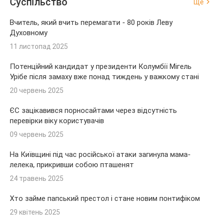
Суспільство
Ще
Вчитель, який вчить перемагати - 80 років Леву
Духовному
11 листопад 2025
Потенційний кандидат у президенти Колумбії Мігель
Урібе після замаху вже понад тиждень у важкому стані
20 червень 2025
ЄС зацікавився порносайтами через відсутність
перевірки віку користувачів
09 червень 2025
На Київщині під час російської атаки загинула мама-
лелека, прикривши собою пташенят
24 травень 2025
Хто займе папський престол і стане новим понтифіком
29 квітень 2025