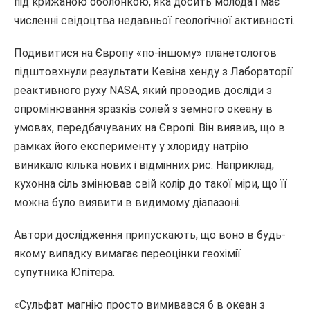
під крижаною оболонкою, яка досить молода і має
численні свідоцтва недавньої геологічної активності.
Подивитися на Європу «по-іншому» планетологов
підштовхнули результати Кевіна хенду з Лабораторії
реактивного руху NASA, який проводив досліди з
опромінювання зразків солей з земного океану в
умовах, передбачуваних на Європі. Він виявив, що в
рамках його експерименту у хлориду натрію
виникало кілька нових і відмінних рис. Наприклад,
кухонна сіль змінював свій колір до такої міри, що її
можна було виявити в видимому діапазоні.
Автори дослідження припускають, що воно в будь-
якому випадку вимагає переоцінки геохімії
супутника Юпітера.
«Сульфат магнію просто вимивався б в океан з