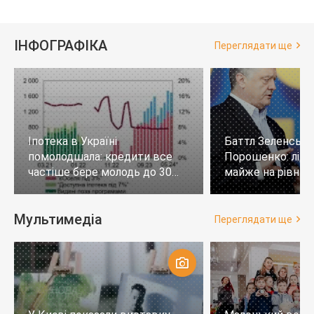
ІНФОГРАФІКА
Переглядати ще
Іпотека в Україні
Баттл Зеленськи
помолодшала: кредити все
Порошенко: лід
частіше бере молодь до 30
майже на рівних,
років
тих, хто не визн
Мультимедіа
Переглядати ще