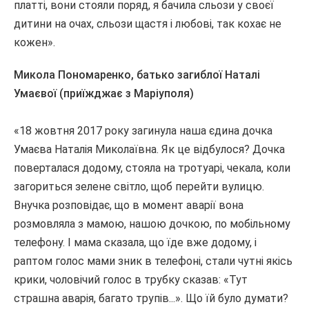
платті, вони стояли поряд, я бачила сльози у своєї
дитини на очах, сльози щастя і любові, так кохає не
кожен».
Микола Пономаренко, батько загиблої Наталі
Умаєвої (приїжджає з Маріуполя)
«18 жовтня 2017 року загинула наша єдина дочка
Умаєва Наталія Миколаївна.
Як це відбулося?
Дочка
поверталася додому, стояла на тротуарі, чекала, коли
загориться зелене світло, щоб перейти вулицю.
Внучка розповідає, що в момент аварії вона
розмовляла з мамою, нашою дочкою, по мобільному
телефону.
І мама сказала, що їде вже додому, і
раптом голос мами зник в телефоні, стали чутні якісь
крики, чоловічий голос в трубку сказав: «Тут
страшна аварія, багато трупів...».
Що їй було думати?