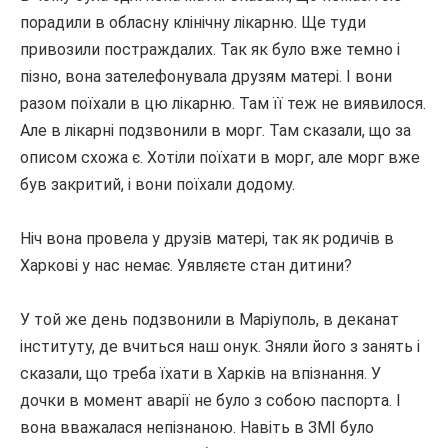
порадили в обласну клінічну лікарню.
Ще туди
привозили постраждалих.
Так як було вже темно і
пізно, вона зателефонувала друзям матері.
І вони
разом поїхали в цю лікарню.
Там її теж не виявилося.
Але в лікарні подзвонили в морг.
Там сказали, що за
описом схожа є.
Хотіли поїхати в морг, але морг вже
був закритий, і вони поїхали додому.
Ніч вона провела у друзів матері, так як родичів в
Харкові у нас немає.
Уявляєте стан дитини?
У той же день подзвонили в Маріуполь, в деканат
інституту, де вчиться наш онук.
Зняли його з занять і
сказали, що треба їхати в Харків на впізнання.
У
дочки в момент аварії не було з собою паспорта.
І
вона вважалася непізнаною.
Навіть в ЗМІ було