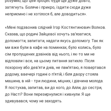
розумію, що цей процес буде ще дуже довго,
затягнуть.
Боляче і прикро, їздити сюди дуже
неприємно і не хотілося б, але доводиться».
«Мені подзвонив слідчий Ігор Костянтинович Волков.
Сказав, що родичі Зайцевої хочуть зв'язатися,
допомогти, запитати, надати якусь допомогу.
Так як
ми вже були в кафе на поминках, було колись, було
сім пропущених дзвінків від нього, і як-то ми не
відповіли і все, на цьому питання затихло.
Після
похорону або дев'яти днів, не пам'ятаю, я повертався
додому, ввечері годині о п'ятій, і біля двору стояла
машина, в ній - три людини, міцних, і дівчина молода.
Я постукав, запитав, ви до кого, до Алли, до сестри,
до Насті?
Вони перезирнулися і кивнули.
Я ще
здивувався, чому не заходять.