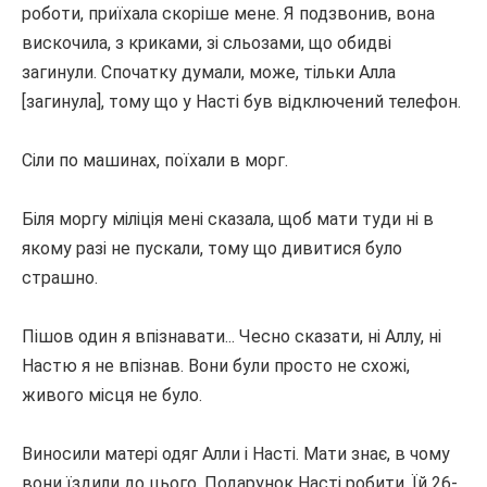
роботи, приїхала скоріше мене.
Я подзвонив, вона
вискочила, з криками, зі сльозами, що обидві
загинули.
Спочатку думали, може, тільки Алла
[загинула], тому що у Насті був відключений телефон.
Сіли по машинах, поїхали в морг.
Біля моргу міліція мені сказала, щоб мати туди ні в
якому разі не пускали, тому що дивитися було
страшно.
Пішов один я впізнавати... Чесно сказати, ні Аллу, ні
Настю я не впізнав.
Вони були просто не схожі,
живого місця не було.
Виносили матері одяг Алли і Насті.
Мати знає, в чому
вони їздили до цього.
Подарунок Насті робити.
Їй 26-