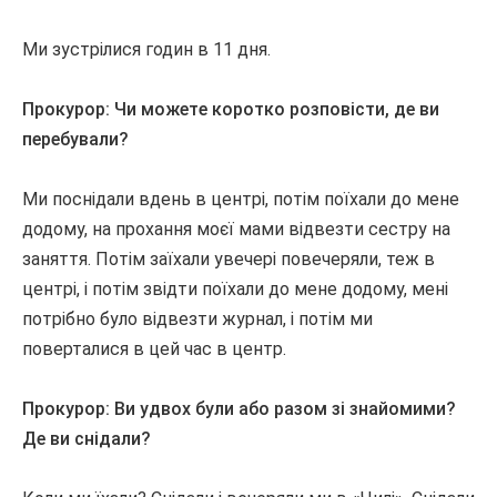
Ми зустрілися годин в 11 дня.
Прокурор: Чи можете коротко розповісти, де ви
перебували?
Ми поснідали вдень ​​в центрі, потім поїхали до мене
додому, на прохання моєї мами відвезти сестру на
заняття.
Потім заїхали увечері повечеряли, теж в
центрі, і потім звідти поїхали до мене додому, мені
потрібно було відвезти журнал, і потім ми
поверталися в цей час в центр.
Прокурор: Ви удвох були або разом зі знайомими?
Де ви снідали?