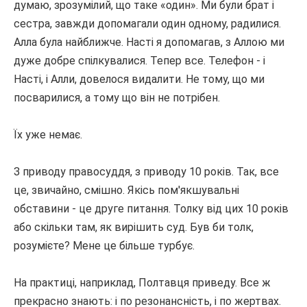
думаю, зрозумілий, що таке «один».
Ми були брат і
сестра, завжди допомагали один одному, радилися.
Алла була найближче.
Насті я допомагав, з Аллою ми
дуже добре спілкувалися.
Тепер все.
Телефон - і
Насті, і Алли, довелося видалити.
Не тому, що ми
посварилися, а тому що він не потрібен.
Їх уже немає.
З приводу правосуддя, з приводу 10 років.
Так, все
це, звичайно, смішно.
Якісь пом'якшувальні
обставини - це друге питання.
Толку від цих 10 років
або скільки там, як вирішить суд.
Був би толк,
розумієте?
Мене це більше турбує.
На практиці, наприклад, Полтавця приведу.
Все ж
прекрасно знають: і по резонансність, і по жертвах.