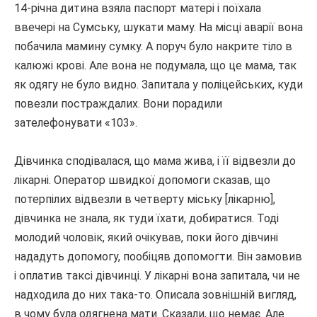
14-річна дитина взяла паспорт матері і поїхала
ввечері на Сумську, шукати маму.
На місці аварії вона
побачила мамину сумку.
А поруч було накрите тіло в
калюжі крові.
Але вона не подумала, що це мама, так
як одягу не було видно.
Запитала у поліцейських, куди
повезли постраждалих.
Вони порадили
зателефонувати «103».
Дівчинка сподівалася, що мама жива, і її відвезли до
лікарні.
Оператор швидкої допомоги сказав, що
потерпілих відвезли в четверту міську [лікарню],
дівчинка не знала, як туди їхати, добиратися.
Тоді
молодий чоловік, який очікував, поки його дівчині
нададуть допомогу, пообіцяв допомогти.
Він замовив
і оплатив таксі дівчинці.
У лікарні вона запитала, чи не
надходила до них така-то.
Описала зовнішній вигляд,
в чому була одягнена мати.
Сказали, що немає.
Але