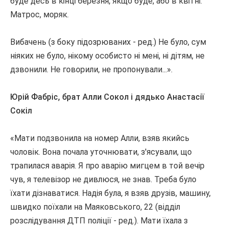
буде десь в кінці березня, якщо буде, або в квітні.
Матрос, моряк.
Вибачень (з боку підозрюваних - ред.) Не було, сум
ніяких не було, нікому особисто ні мені, ні дітям, не
дзвонили.
Не говорили, не пропонували...».
Юрій Фабріс, брат Алли Сокол і дядько Анастасії
Сокіл
«Мати подзвонила на номер Алли, взяв якийсь
чоловік.
Вона почала уточнювати, з'ясували, що
трапилася аварія.
Я про аварію мигцем в той вечір
чув, я телевізор не дивлюся, не знав.
Треба було
їхати дізнаватися.
Надія була, я взяв друзів, машину,
швидко поїхали на Маяковського, 22 (відділ
розслідування ДТП поліції - ред.).
Мати їхала з