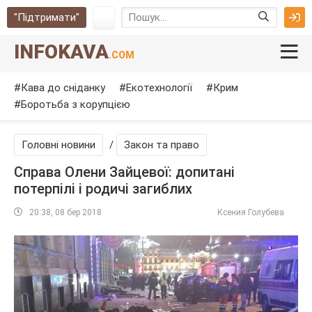
"Підтримати"
INFOKAVA
.COM
Кава до сніданку
Екотехнології
Крим
Боротьба з корупцією
Головні новини
/
Закон та право
Справа Олени Зайцевої: допитані
потерпілі і родичі загиблих
20:38, 08 бер 2018
Ксения Голубева