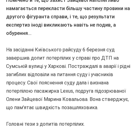
Помічено й те, що захист Зайцевої наполегливо
намагається перекласти більшу частину провини на
другого фігуранта справи, і те, що результати
експертиз іноді викликають навіть не подив, а
обурення...
На засіданні Київського райсуду 6 березня суд
завершив допит потерпілих у справі про ДТП на
Сумській вулиці у Харкові.
Постраждалі в аварії і рідні
загиблих відповіли на питання суду і учасників
процесу.
Свої пояснення суду дала і визнана
потерпілою пасажирка Lexus, подруга підозрюваної
Олени Зайцевої Марина Ковальова.
Вона стверджує,
що пам'ятає швидкість позашляховика.
Головні тези з допитів потерпілих.