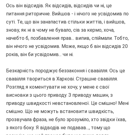
Ось він відсидів.
Як відсидів, відсидів чи ні, це
питання риторичне.
Вийшов - і нічого не усвідомив по
суті.
Те, що він занапастив стільки життів, і вийшов,
знову, як ні в чому не бувало, сів за кермо, хоча,
начебто б, позбавлення прав... випив, спіймали.
Тобто,
він нічого не усвідомив.
Може, якщо б він відсидів 20
років, він би усвідомив... чи ні.
Безкарність породжує беззаконня і свавілля.
Ось це
свавілля твориться в Харкові.
Страшне свавілля.
Розгляд я коментувати не хочу, у мене є свої
висновки з цього приводу.
З приводу машин, з
приводу швидкості невстановленої.
Це смішно!
Мені
смішно.
Що не можуть встановити швидкість,
прозвучала фраза, не було зрозуміло, хто звідки їхав,
з якого боку.
Я відводів не подавав..., тому що