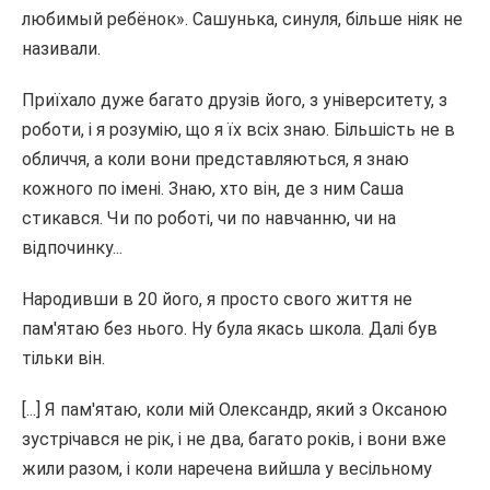
любимый ребёнок». Сашунька, синуля, більше ніяк не
називали.
Приїхало дуже багато друзів його, з університету, з
роботи, і я розумію, що я їх всіх знаю. Більшість не в
обличчя, а коли вони представляються, я знаю
кожного по імені. Знаю, хто він, де з ним Саша
стикався. Чи по роботі, чи по навчанню, чи на
відпочинку...
Народивши в 20 його, я просто свого життя не
пам'ятаю без нього. Ну була якась школа. Далі був
тільки він.
[...] Я пам'ятаю, коли мій Олександр, який з Оксаною
зустрічався не рік, і не два, багато років, і вони вже
жили разом, і коли наречена вийшла у весільному