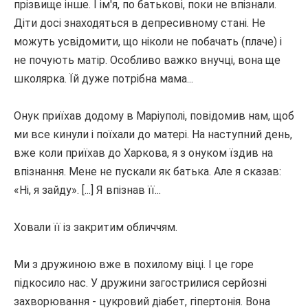
прізвище інше.
І ім'я, по батькові, поки не впізнали.
Діти досі знаходяться в депресивному стані.
Не
можуть усвідомити, що ніколи не побачать (плаче) і
не почують матір.
Особливо важко внучці, вона ще
школярка.
Їй дуже потрібна мама...
Онук приїхав додому в Маріуполі, повідомив нам, щоб
ми все кинули і поїхали до матері.
На наступний день,
вже коли приїхав до Харкова, я з онуком їздив на
впізнання.
Мене не пускали як батька.
Але я сказав:
«Ні, я зайду».
[...] Я впізнав її...
Ховали її із закритим обличчям.
Ми з дружиною вже в похилому віці.
І це горе
підкосило нас.
У дружини загострилися серйозні
захворювання - цукровий діабет, гіпертонія.
Вона