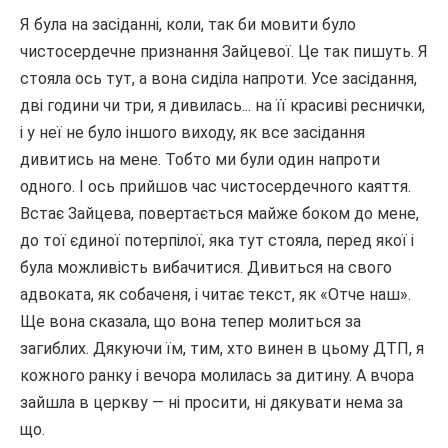
Я була на засіданні, коли, так би мовити було
чистосердечне признання Зайцевої. Це так пишуть. Я
стояла ось тут, а вона сиділа напроти. Усе засідання,
дві години чи три, я дивилась... на її красиві реснички,
і у неї не було іншого виходу, як все засідання
дивитись на мене. Тобто ми були один напроти
одного. І ось прийшов час чистосердечного каяття.
Встає Зайцева, повертається майже боком до мене,
до тої єдиної потерпілої, яка тут стояла, перед якої і
була можливість вибачитися. Дивиться на свого
адвоката, як собаченя, і читає текст, як «Отче наш».
Ще вона сказала, що вона тепер молиться за
загиблих. Дякуючи їм, тим, хто винен в цьому ДТП, я
кожного ранку і вечора молилась за дитину. А вчора
зайшла в церкву — ні просити, ні дякувати нема за
що.