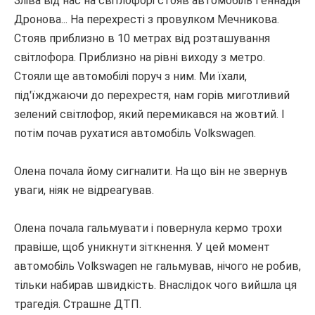
Зліва від нас на світлофорі стояв автомобіль Геннадія
Дронова... На перехресті з провулком Мечникова.
Стояв приблизно в 10 метрах від розташування
світлофора.
Приблизно на рівні виходу з метро.
Стояли ще автомобілі поруч з ним.
Ми їхали,
під'їжджаючи до перехрестя, нам горів миготливий
зелений світлофор, який перемикався на жовтий.
І
потім почав рухатися автомобіль Volkswagen.
Олена почала йому сигналити.
На що він не звернув
уваги, ніяк не відреагував.
Олена почала гальмувати і повернула кермо трохи
правіше, щоб уникнути зіткнення.
У цей момент
автомобіль Volkswagen не гальмував, нічого не робив,
тільки набирав швидкість.
Внаслідок чого вийшла ця
трагедія.
Страшне ДТП.