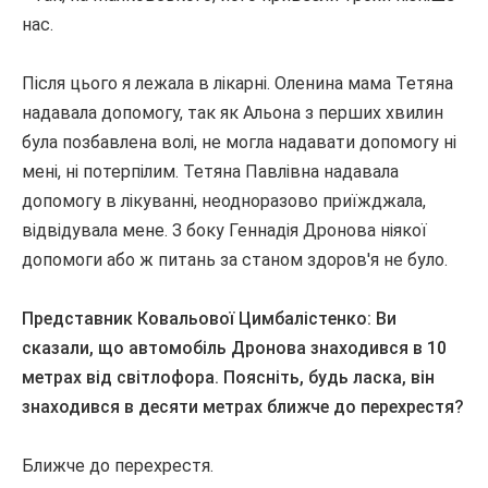
нас.
Після цього я лежала в лікарні.
Оленина мама Тетяна
надавала допомогу, так як Альона з перших хвилин
була позбавлена ​​волі, не могла надавати допомогу ні
мені, ні потерпілим.
Тетяна Павлівна надавала
допомогу в лікуванні, неодноразово приїжджала,
відвідувала мене.
З боку Геннадія Дронова ніякої
допомоги або ж питань за станом здоров'я не було.
Представник Ковальової Цимбалістенко: Ви
сказали, що автомобіль Дронова знаходився в 10
метрах від світлофора.
Поясніть, будь ласка, він
знаходився в десяти метрах ближче до перехрестя?
Ближче до перехрестя.