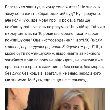
Багато хто запитує, в чому сенс життя? Не знаю, в
чому сенс життя. Справедливий суд? Ну я розумію,
але коли чую, йде мова про 10 років, а там ще
пом'якшуючі, я чогось не розумію. Чи в цій країні, чи в
цьому світі, як на 10 років ще можно писати щось
пом'якшуюче? Оце чистосердечне? Чи оті 50
(тисяч
гривень, переведених родиною Зайцевих — ред.)
? Що
може бути пом'якшуючим, якщо навіть за кожного
загиблого вони по року не відсидять, не кажучи вже
про нас, хто просто залишився без нічого, без моралі,
без духу, без коштів, взагалі. Я не знаю, заради чого
ми живемо. Мабуть, єдине що це — самосуд...