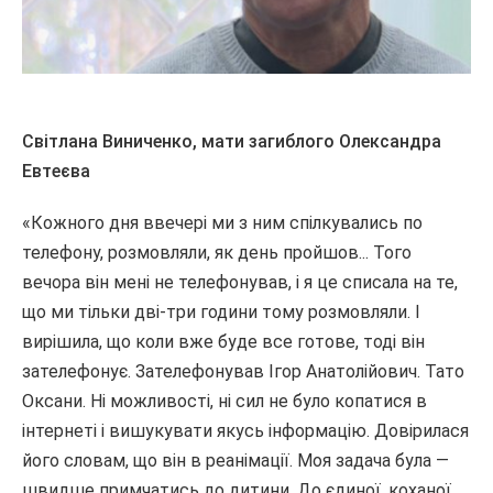
Світлана Виниченко, мати загиблого Олександра
Евтеєва
«Кожного дня ввечері ми з ним спілкувались по
телефону, розмовляли, як день пройшов... Того
вечора він мені не телефонував, і я це списала на те,
що ми тільки дві-три години тому розмовляли. І
вирішила, що коли вже буде все готове, тоді він
зателефонує. Зателефонував Ігор Анатолійович. Тато
Оксани. Ні можливості, ні сил не було копатися в
інтернеті і вишукувати якусь інформацію. Довірилася
його словам, що він в реанімації. Моя задача була —
швидше примчатись до дитини. До єдиної, коханої...