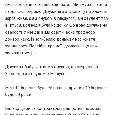
нічого не бачить, а тепер ще нога... Ми змушені жити
на дві сім'ї окремо.
Дружина з онукою тут в Харкові
зараз живе, а я з онуком в Маріуполі, він студент там,
вчиться.
Вся надія була на дочку, що вона догляне на
старості.
У неї дві вищі освіти, вона професор,
доктор наук.
Із загибеллю доньки у нас життя
зупинилося.
Постійно про неї і думаємо, що нам
залишається [...].
Дружина, бабуся, живе з онукою, школяркою, в
Харкові, а я з онуком в Маріуполі.
Мені 12 березня буде 75 років, а дружині 19 березня
буде 69 років.
Батько дітей за контрактом працює, він не ховав,