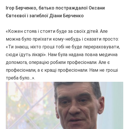
Ігор
Берченко
,
батько
постраждалої
Оксани
Євтєєвої
і
загиблої
Діани
Берченко
«
Кожен
стояв
і
стояти
буде
за
своїх
дітей
.
Але
можна
було
приїхати
кому
-небудь
і
сказати
просто
:
«
Ти
знаєш
,
ніхто
гроші
тобі не
буде
перераховувати
,
сюди
їдуть
лікарі
»
.
Нам
була
надана
повна
медична
допомога
,
операцію
робили
професіонали
.
Але
є
професіонали
,
а
є
кращі
професіонали
.
Нам не
гроші
треба
було
...
»
.