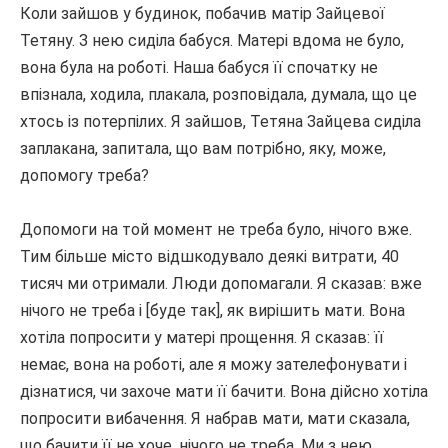
Коли зайшов у будинок, побачив матір Зайцевої
Тетяну.
З нею сиділа бабуся.
Матері вдома не було,
вона була на роботі.
Наша бабуся її спочатку не
впізнала, ходила, плакала, розповідала, думала, що це
хтось із потерпілих.
Я зайшов, Тетяна Зайцева сиділа
заплакана, запитала, що вам потрібно, яку, може,
допомогу треба?
Допомоги на той момент не треба було, нічого вже.
Тим більше місто відшкодувало деякі витрати, 40
тисяч ми отримали.
Люди допомагали.
Я сказав: вже
нічого не треба і [буде так], як вирішить мати.
Вона
хотіла попросити у матері прощення.
Я сказав: її
немає, вона на роботі, але я можу зателефонувати і
дізнатися, чи захоче мати її бачити.
Вона дійсно хотіла
попросити вибачення.
Я набрав мати, мати сказала,
що бачити її не хоче, нічого не треба.
Ми з нею