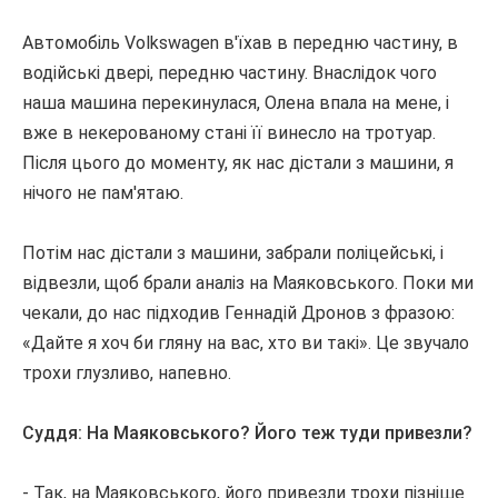
Автомобіль Volkswagen в'їхав в передню частину, в
водійські двері, передню частину.
Внаслідок чого
наша машина перекинулася, Олена впала на мене, і
вже в некерованому стані її винесло на тротуар.
Після цього до моменту, як нас дістали з машини, я
нічого не пам'ятаю.
Потім нас дістали з машини, забрали поліцейські, і
відвезли, щоб брали аналіз на Маяковського.
Поки ми
чекали, до нас підходив Геннадій Дронов з фразою:
«Дайте я хоч би гляну на вас, хто ви такі».
Це звучало
трохи глузливо, напевно.
Суддя: На Маяковського?
Його теж туди привезли?
- Так, на Маяковського, його привезли трохи пізніше