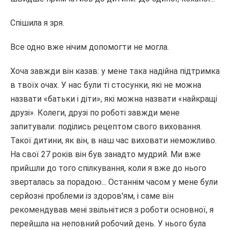
Спішила я зря.
Все одно вже нічим допомогти не могла.
Хоча завжди він казав: у мене така надійна підтримка
в твоїх очах. У нас були ті стосунки, які не можна
назвати «батьки і діти», які можна назвати «найкращі
друзі». Колеги, друзі по роботі завжди мене
запитували: поділись рецептом свого виховання.
Такої дитини, як він, в наш час виховати неможливо.
На свої 27 років він був занадто мудрий. Ми вже
прийшли до того спілкування, коли я вже до нього
зверталась за порадою... Останнім часом у мене були
серйозні проблеми із здоров'ям, і саме він
рекомендував мені звільнітися з роботи основної, я
перейшла на неповний робочий день. У нього була