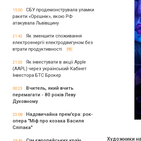
СБУ продемонструвала уламки
15:00
ракети «Орєшнік», якою РФ
атакувала Львівщину
Як зменшити споживання
21:42
електроенергії електродвигуном без
втрати продуктивності
PR
Як інвестувати в акції Apple
21:03
(AAPL) через український Кабінет
Інвестора БТС Брокер
Вчитель, який вчить
00:23
перемагати - 80 років Леву
Духовному
Надзвичайна прем'єра: рок-
23:08
опера "Міф про козака Василя
Сліпака"
Художники на
Сім європейських країн
19:46