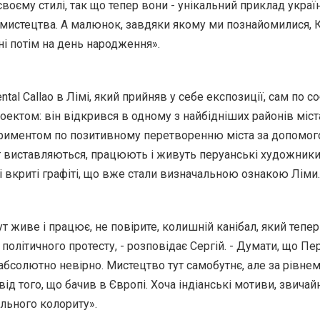
своєму стилі, так що тепер вони - унікальний приклад украї
мистецтва. А малюнок, завдяки якому ми познайомилися, 
і потім на день народження».
al Callao в Лімі, який прийняв у себе експозиції, сам по со
оектом: він відкрився в одному з найбідніших районів міст
риментом по позитивному перетворенню міста за допомо
т виставляються, працюють і живуть перуанські художники,
і вкриті графіті, що вже стали визначальною ознакою Ліми.
ут живе і працює, не повірите, колишній канібал, який тепе
 політичного протесту, - розповідає Сергій. - Думати, що Пер
, абсолютно невірно. Мистецтво тут самобутнє, але за рівне
від того, що бачив в Європі. Хоча індіанські мотиви, звичай
льного колориту».