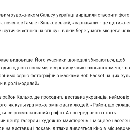
евим художником Сальсу українці вирішили створити фот
Як пояснює Гамлет Зіньковський, «карнавалі» - це щотижне
 сутички «стінка на стінку», в якій бере участь місцеве чол
аве видовище. Його учасники щонеділі збираються, щоб
один одного носками, всередину яких заховані камені, - п
зробимо серію фотографій з масками Bob Basset на цих вули
 в ролі моделей».
 район Кальяо, де проходить виставка українців, неймові
ого, як культура може змінювати людей: «Район, що склада
, весь розмальований графіті. А посеред нього стоїть
ий центр галерей і художніх майстерень. І місцеве населе
и на виставки і покази, дітлахи дивляться кіно в місцевому