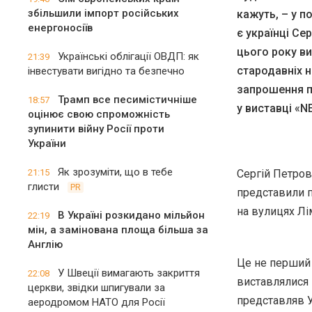
збільшили імпорт російських
кажуть, – у 
енергоносіїв
є українці Се
цього року в
Українські облігації ОВДП: як
21:39
стародавніх н
інвестувати вигідно та безпечно
запрошення п
Трамп все песимістичніше
18:57
у виставці «N
оцінює свою спроможність
зупинити війну Росії проти
України
Як зрозуміти, що в тебе
21:15
Сергій Петров
глисти
PR
представили по
на вулицях Лі
В Україні розкидано мільйон
22:19
мін, а замінована площа більша за
Англію
Це не перший 
У Швеції вимагають закриття
22:08
виставлялися 
церкви, звідки шпигували за
представляв У
аеродромом НАТО для Росії