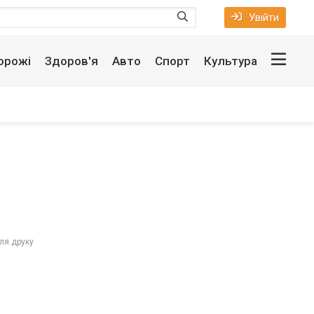
Увійти
орожі
Здоров'я
Авто
Спорт
Культура
ля друку