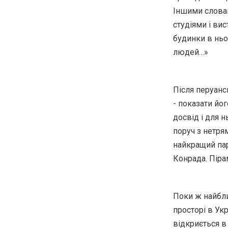
Іншими словам
студіями і ви
будинки в ньо
людей…»
Після перуанс
- показати йо
досвід і для н
поруч з нетрям
найкращий пар
Конрада. Піра
Поки ж найбли
просторі в Ук
відкриється в