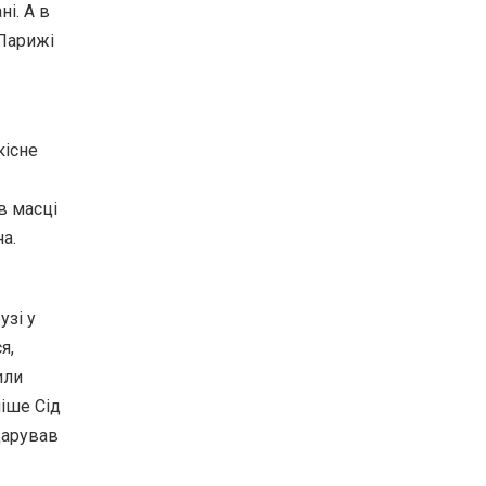
ні. А в
 Парижі
кісне
в масці
а.
узі у
я,
или
ніше Сід
дарував