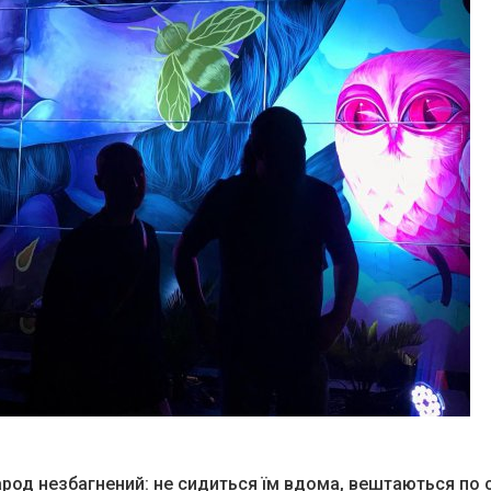
род незбагнений: не сидиться їм вдома, вештаються по с