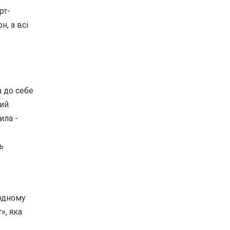
рт-
, а всі
а до себе
вий
ила -
ь
 одному
», яка