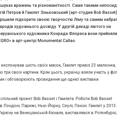
пошуках вражень та різноманітності. Саме такими непос
ргій Петров й Гамлет Зіньковський (арт-студия Bob Basset
ирішили підкорити своєю творчостю Ліму та самим набрат
ародів художнього досвіду. У другій декаді лютого на
еруанського художника Конрада Флореса вони прийняли
EGRO» в арт-центрі Monumental Callao.
 експонував шість своїх масок, Гамлет привіз 23 малюнка,
 три своїх картини. Крім цього, українці взяли участь у фо
ми і обговорюють проведення ще однієї виставки.
спільний проект Bob Basset і Гамлета. Роботи Bob Basset
в Лондоні, Парижі, Нью-Йорку, Сеулі, Пекіні. Гамлет у 2013
країну на Венеціанській бієнале, виставлявся в Ротенбурзі,