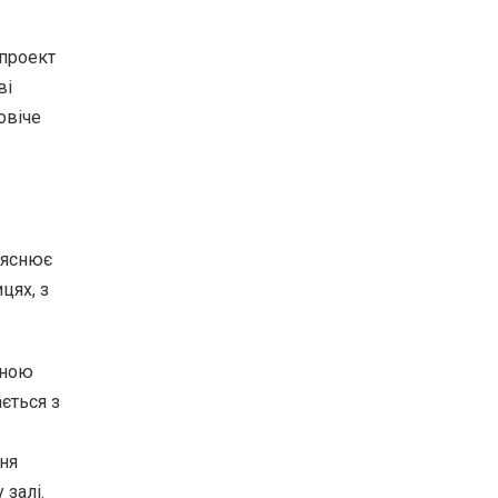
опроект
ві
овіче
ояснює
цях, з
рною
ється з
ння
 залі.