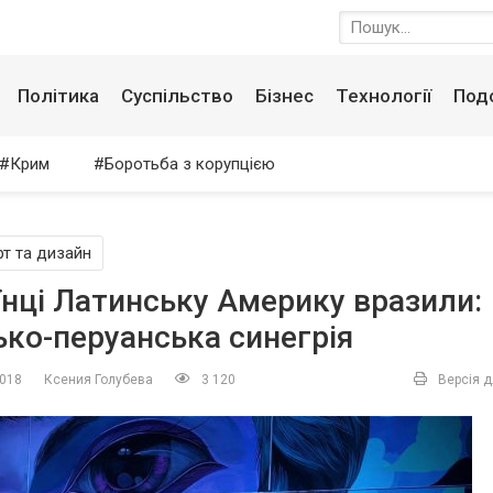
Політика
Суспільство
Бізнес
Технології
Под
Крим
Боротьба з корупцією
рт та дизайн
їнці Латинську Америку вразили:
ько-перуанська синегрія
2018
Ксения Голубева
3 120
Версія д