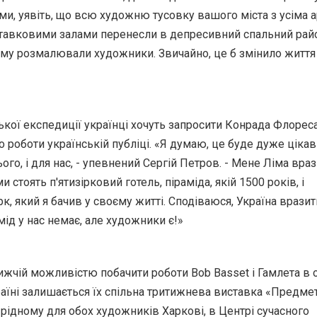
и, уявіть, що всю художню тусовку вашого міста з усіма а
ставковими залами перенесли в депресивний спальний район
му розмалювали художники. Звичайно, це б змінило життя
ької експедиції українці хочуть запросити Конрада Флорес
го роботи українській публіці. «Я думаю, це буде дуже ціка
ього, і для нас, - упевнений Сергій Петров. - Мене Ліма враз
и стоять п'ятизірковий готель, піраміда, якій 1500 років, і
к, який я бачив у своєму житті. Сподіваюся, Україна вразит
мід у нас немає, але художники є!»
жчій можливістю побачити роботи Bob Basset і Гамлета в
раїні залишається їх спільна тритижнева виставка «Предмет
 рідному для обох художників Харкові, в Центрі сучасного