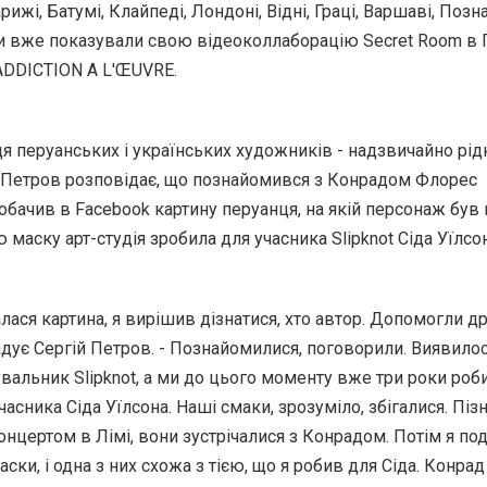
ижі, Батумі, Клайпеді, Лондоні, Відні, Граці, Варшаві, Позна
и вже показували свою відеоколлаборацію Secret Room в
ADDICTION A L'ŒUVRE.
ця перуанських і українських художників - надзвичайно рід
 Петров розповідає, що познайомився з Конрадом Флорес
обачив в Facebook картину перуанця, на якій персонаж був 
 маску арт-студія зробила для учасника Slipknot Сіда Уїлсон
лася картина, я вирішив дізнатися, хто автор. Допомогли др
гадує Сергій Петров. - Познайомилися, поговорили. Виявилос
вальник Slipknot, а ми до цього моменту вже три роки роб
часника Сіда Уїлсона. Наші смаки, зрозуміло, збігалися. Піз
концертом в Лімі, вони зустрічалися з Конрадом. Потім я по
ски, і одна з них схожа з тією, що я робив для Сіда. Конрад