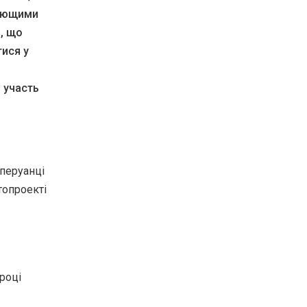
идющими
), що
ися у
 участь
 перуанці
топроекті
 році