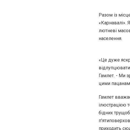
Разом із місц
«Карнавалі». 
лютневі масові
населення.
«Це дуже яскр
відлупцювати 
Гамлет. - Ми 
цими пацанами
Гамлет вважає
ілюстрацією т
бідних трущоб
п'ятиповерхов
приходить сюд