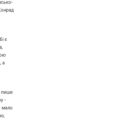
нсько-
Конрад
бі є
а,
гою
 а
р пише
у -
м мало
но,