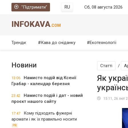
RU
"Підтримати"
Сб, 08 августа 2026
INFOKAVA
.COM
Тренди:
Кава до сніданку
Екотехнології
Новини
Cтатті
/
А
Як укра
Намисто подій від Ксенії
13:06
Грабар - календар березня
українс
Намисто подій і дат - новий
23:42
15:11, 26 лют 
проєкт нашого сайту
Кому підходять фужерні
17:47
аромати і як їх правильно носити
PR