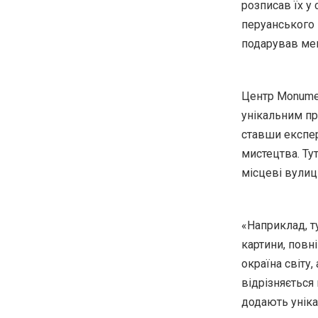
розписав їх у 
перуанського 
подарував мен
Центр Monument
унікальним пр
ставши експе
мистецтва. Ту
місцеві вулиц
«Наприклад, т
картини, повні
окраїна світу
відрізняється 
додають уніка