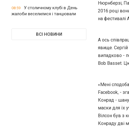
Нюрнберзі, Пар
У столичному клубі в День
08:59
2016 році вон
жалоби веселилися і танцювали
на фестивалі 
ВСІ НОВИНИ
А ось співпра
явище. Сергій
випадково - п
Bob Basset. Цю
«Мені сподоба
Facebook, - з
Конрад - шану
маски для їх у
Вілсон був з 
Конраду дві ма