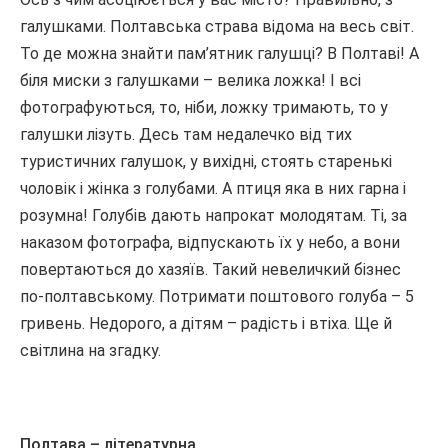
галушками. Полтавська страва відома на весь світ.
То де можна знайти пам’ятник галушці? В Полтаві! А
біля миски з галушками – велика ложка! І всі
фотографуються, то, ніби, ложку тримають, то у
галушки лізуть. Десь там недалечко від тих
туристичних галушок, у вихідні, стоять старенькі
чоловік і жінка з голубами. А птиця яка в них гарна і
розумна! Голубів дають напрокат молодятам. Ті, за
наказом фотографа, відпускають їх у небо, а вони
повертаються до хазяїв. Такий невеличкий бізнес
по-полтавському. Потримати поштового голуба – 5
гривень. Недорого, а дітям – радість і втіха. Ще й
світлина на згадку.
Полтава – літературна