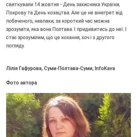
святкували 14 жовтня - День захисника України,
Покрову та День козацтва. Але це не вінегрет від
побаченого, навпаки, за короткий час можна
зрозуміти, яка вона Полтава. І придивитись до неї. І
стає зрозумілим, що це кохання, хоч і з другого
погляду.
Лілія Гафурова, Суми-Полтава-Суми,
InfoKava
Фото автора