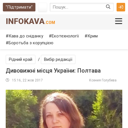
"Підтримати"
INFOKAVA
.COM
Кава до сніданку
Екотехнології
Крим
Боротьба з корупцією
Рідний край
/
Вибір редакції
Дивовижні місця України: Полтава
15:16, 22 жов 2017
Ксения Голубева