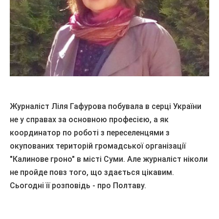
Журналіст Ліля Гафурова
побувала
в
серці
України
не
у справах
за основною професією
,
а
як
координатор по роботі
з
переселенцями
з
окупованих
територій
громадської організації
"
Калинове
гроно
"
в
місті Суми
.
Але
журналіст ніколи
не
пройде
повз
того
,
що
здається
цікавим
.
Сьогодні
її
розповідь
-
про Полтаву
.