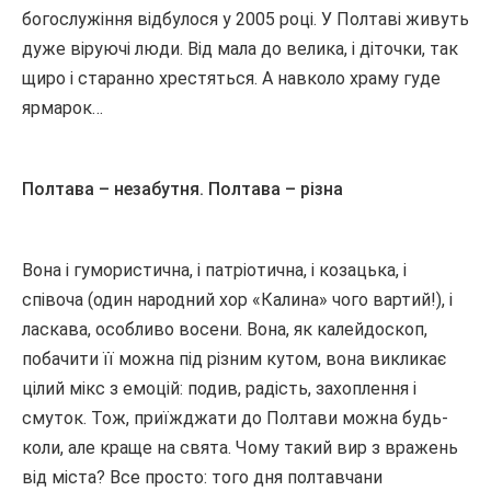
богослужіння відбулося у 2005 році. У Полтаві живуть
дуже віруючі люди. Від мала до велика, і діточки, так
щиро і старанно хрестяться. А навколо храму гуде
ярмарок…
Полтава – незабутня. Полтава – різна
Вона і гумористична, і патріотична, і козацька, і
співоча (один народний хор «Калина» чого вартий!), і
ласкава, особливо восени. Вона, як калейдоскоп,
побачити її можна під різним кутом, вона викликає
цілий мікс з емоцій: подив, радість, захоплення і
смуток. Тож, приїжджати до Полтави можна будь-
коли, але краще на свята. Чому такий вир з вражень
від міста? Все просто: того дня полтавчани