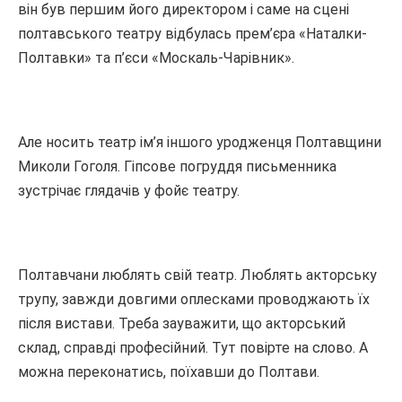
він був першим його директором і саме на сцені
полтавського театру відбулась прем’єра «Наталки-
Полтавки» та п’єси «Москаль-Чарівник».
Але носить театр ім’я іншого уродженця Полтавщини
Миколи Гоголя. Гіпсове погруддя письменника
зустрічає глядачів у фойє театру.
Полтавчани люблять свій театр. Люблять акторську
трупу, завжди довгими оплесками проводжають їх
після вистави. Треба зауважити, що акторський
склад, справді професійний. Тут повірте на слово. А
можна переконатись, поїхавши до Полтави.