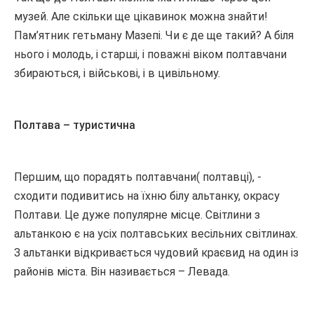
музей. Але скільки ще цікавинок можна знайти!
Пам’ятник гетьману Мазепі. Чи є де ще такий? А біля
нього і молодь, і старші, і поважні віком полтавчани
збираються, і військові, і в цивільному.
Полтава – туристична
Першим, що порадять полтавчани( полтавці), -
сходити подивитись на їхню білу альтанку, окрасу
Полтави. Це дуже популярне місце. Світлини з
альтанкою є на усіх полтавських весільних світлинах.
З альтанки відкривається чудовий краєвид на один із
районів міста. Він називається – Левада.