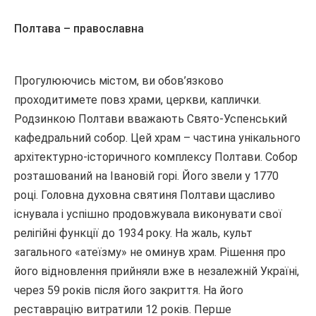
Полтава – православна
Прогулюючись містом, ви обов’язково
проходитимете повз храми, церкви, каплички.
Родзинкою Полтави вважають Свято-Успенський
кафедральний собор. Цей храм – частина унікального
архітектурно-історичного комплексу Полтави. Собор
розташований на Івановій горі. Його звели у 1770
році. Головна духовна святиня Полтави щасливо
існувала і успішно продовжувала виконувати свої
релігійні функції до 1934 року. На жаль, культ
загального «атеїзму» не оминув храм. Рішення про
його відновлення прийняли вже в незалежній Україні,
через 59 років після його закриття. На його
реставрацію витратили 12 років. Перше