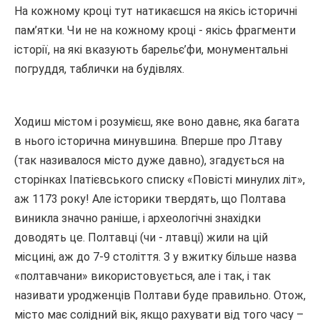
На кожному кроці тут натикаєшся на якісь історичні
пам’ятки. Чи не на кожному кроці - якісь фрагменти
історії, на які вказують барельє’фи, монументальні
погруддя, таблички на будівлях.
Ходиш містом і розумієш, яке воно давнє, яка багата
в нього історична минувшина. Вперше про Лтаву
(так називалося місто дуже давно), згадується на
сторінках Іпатієвського списку «Повісті минулих літ»,
аж 1173 року! Але історики твердять, що Полтава
виникла значно раніше, і археологічні знахідки
доводять це. Полтавці (чи - лтавці) жили на цій
місцині, аж до 7-9 століття. З у вжитку більше назва
«полтавчани» використовується, але і так, і так
називати уродженців Полтави буде правильно. Отож,
місто має солідний вік, якщо рахувати від того часу –