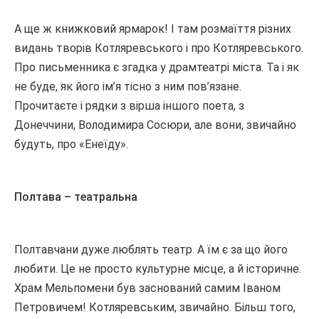
А ще ж книжковий ярмарок! І там розмаїття різних
видань творів Котляревського і про Котляревського.
Про письменника є згадка у драмтеатрі міста. Та і як
не буде, як його ім’я тісно з ним пов’язане.
Прочитаєте і рядки з вірша іншого поета, з
Донеччини, Володимира Сосюри, але вони, звичайно
будуть, про «Енеїду».
Полтава – театральна
Полтавчани дуже люблять театр. А їм є за що його
любити. Це не просто культурне місце, а й історичне.
Храм Мельпомени був заснований самим Іваном
Петровичем! Котляревським, звичайно. Більш того,