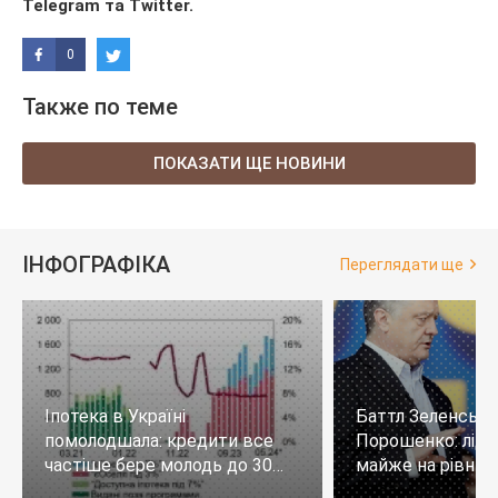
Telegram
та
Twitter
.
0
Также по теме
ПОКАЗАТИ ЩЕ НОВИНИ
ІНФОГРАФІКА
Переглядати ще
Іпотека в Україні
Баттл Зеленськи
помолодшала: кредити все
Порошенко: лід
частіше бере молодь до 30
майже на рівних,
років
тих, хто не визн