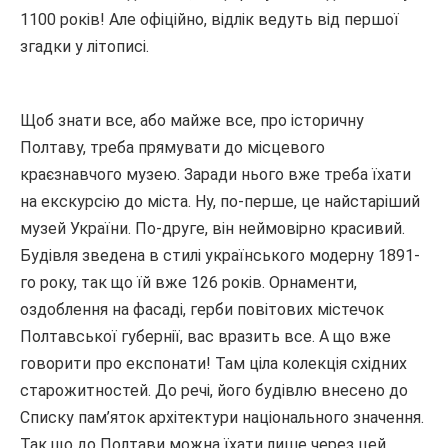
1100 років! Але офіційно, відлік ведуть від першої
згадки у літописі.
Щоб знати все, або майже все, про історичну
Полтаву, треба прямувати до місцевого
краєзнавчого музею. Заради нього вже треба їхати
на екскурсію до міста. Ну, по-перше, це найстаріший
музей України. По-друге, він неймовірно красивий.
Будівля зведена в стилі українського модерну 1891-
го року, так що їй вже 126 років. Орнаменти,
оздоблення на фасаді, герби повітових містечок
Полтавської губернії, вас вразить все. А що вже
говорити про експонати! Там ціла колекція східних
старожитностей. До речі, його будівлю внесено до
Списку пам’яток архітектури національного значення.
Так що до Полтави можна їхати лише через цей