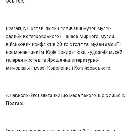
Ось так.
Взагалі, в Полтаві якісь незвичайні музеї: музеї-
садиби Котляревського і Панаса Мирного, музей
військових конфліктів 20-го століття, музей авіації і
космонавтики ім. Юрія Кондратюка, художній музей-
галерея мистецтв Ярошенка, літературно-
меморіальні музеї Короленка і Котляревського.
А навколо білої альтанки ще маса такого, що є лише в
Полтаві.
Ось з чим асоціюється у вас місто? Правильно, з