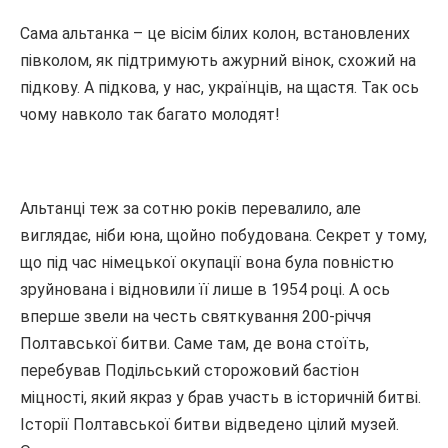
Сама альтанка – це вісім білих колон, встановлених
півколом, як підтримують ажурний вінок, схожий на
підкову. А підкова, у нас, українців, на щастя. Так ось
чому навколо так багато молодят!
Альтанці теж за сотню років перевалило, але
виглядає, ніби юна, щойно побудована. Секрет у тому,
що під час німецької окупації вона була повністю
зруйнована і відновили її лише в 1954 році. А ось
вперше звели на честь святкування 200-річчя
Полтавської битви. Саме там, де вона стоїть,
перебував Подільський сторожовий бастіон
міцності, який якраз у брав участь в історичній битві.
Історії Полтавської битви відведено цілий музей.