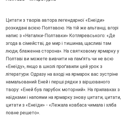
Цитати з творів автора легендарної «Енеїди»
розкидані всією Полтавою. На тій же альтанці, вгорі
напис з «Наталки-Полтавки» Котляревського: «Де
згода в сімействі, де мир і тишинаа, щасливі там
люди, блаженна сторона». На святковому ярмарку у
Полтаві ви можете вивчити на пам’ять чи не всю
«Енеїду», якщо в школі проґавили цей урок з
літератури. Одразу на вході на ярмарок вас зустріне
намальований Еней і перші рядки з віршованого
твору: «Еней був парубок моторний». На прилавках з
наїдками і напоями на ярмарку знову цитати, цитати,
цитати з «Енеїди» - «Лежала ковбаса чимала і хліба
повне решето».