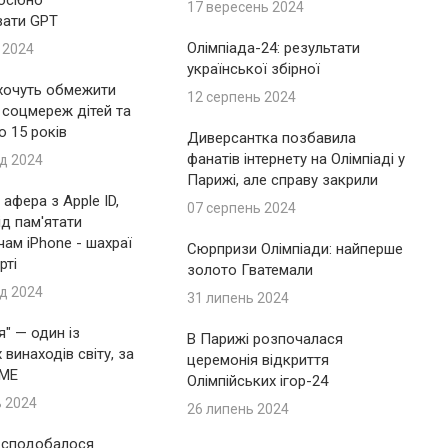
осібно
17 вересень 2024
вати GPT
Олімпіада-24: результати
 2024
української збірної
 хочуть обмежити
12 серпень 2024
 соцмереж дітей та
до 15 років
Диверсантка позбавила
фанатів інтернету на Олімпіаді у
д 2024
Парижі, але справу закрили
афера з Apple ID,
07 серпень 2024
ід пам'ятати
ам iPhone - шахраї
Сюрпризи Олімпіади: найперше
рті
золото Гватемали
д 2024
31 липень 2024
я" — один із
В Парижі розпочалася
винаходів світу, за
церемонія відкриття
IME
Олімпійських ігор-24
ь 2024
26 липень 2024
 сподобалося