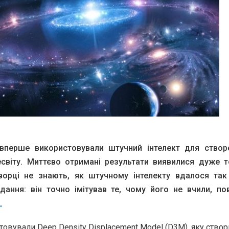
 вперше використовували штучний інтелект для створ
есвіту. Миттєво отримані результати виявилися дуже т
Творці не знають, як штучному інтелекту вдалося та
дання: він точно імітував те, чому його не вчили, по
.
товували Deep Density Displacement Model (D3M), яку створ