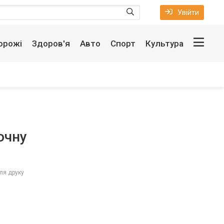
Увійти
орожі
Здоров'я
Авто
Спорт
Культура
очну
ля друку