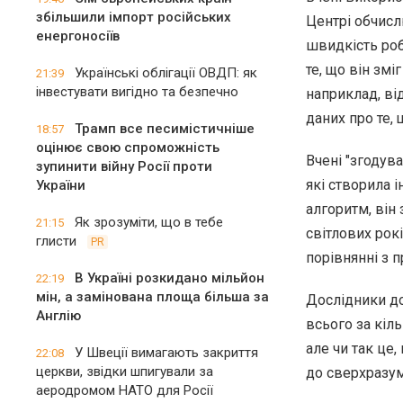
збільшили імпорт російських
Центрі обчисл
енергоносіїв
швидкість роб
те, що він змі
Українські облігації ОВДП: як
21:39
інвестувати вигідно та безпечно
наприклад, від
даних про те,
Трамп все песимістичніше
18:57
оцінює свою спроможність
Вчені "згодув
зупинити війну Росії проти
які створила 
України
алгоритм, він
Як зрозуміти, що в тебе
21:15
світлових рок
глисти
PR
порівнянні з 
В Україні розкидано мільйон
22:19
мін, а замінована площа більша за
Дослідники до
Англію
всього за кіль
але чи так це
У Швеції вимагають закриття
22:08
церкви, звідки шпигували за
до сверхразум
аеродромом НАТО для Росії