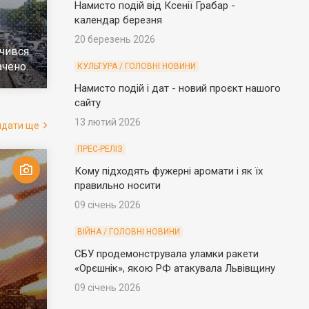
Намисто подій від Ксенії Грабар -
календар березня
20 березень 2026
чився
ачено
КУЛЬТУРА / ГОЛОВНІ НОВИНИ
е
Намисто подій і дат - новий проєкт нашого
сайту
13 лютий 2026
ядати ще
ПРЕС-РЕЛІЗ
Кому підходять фужерні аромати і як їх
правильно носити
09 січень 2026
ВІЙНА / ГОЛОВНІ НОВИНИ
СБУ продемонструвала уламки ракети
«Орєшнік», якою РФ атакувала Львівщину
09 січень 2026