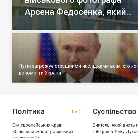
Арсена Федосенка, який
загинув на війні
Путін загрожує страшними наслідками всім, хто хо
допомогти Україні
Політика
Суспільство
Ще
Сім європейських країн
Вчитель, який вчить 
збільшили імпорт російських
- 80 років Леву Духо