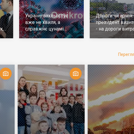
Україну захльостує
Дороги чи армія:
вже не хвиля, а
президент визна
х,
справжнє цунамі
- на дороги витр
е
ковіда. Що робити
у 10 разів більш
Перегл