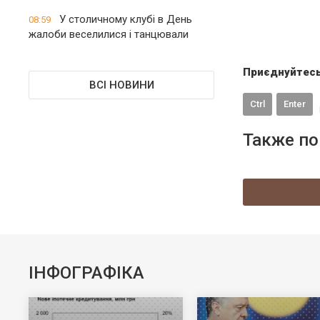
У столичному клубі в День
08:59
жалоби веселилися і танцювали
Приєднуйтесь
ВСІ НОВИНИ
Ctrl
Enter
Также по
ІНФОГРАФІКА