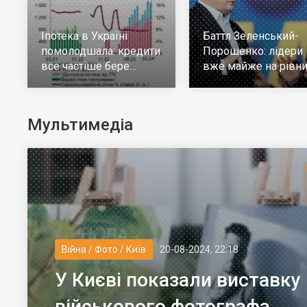
Іпотека в Україні
Баттл Зеленський-
помолодшала: кредити
Порошенко: лідери
все частіше бере
вже майже на рівни
молодь до 30 років
але багато тих, хто н
визначився
Мультимедіа
Війна / Фото / Київ
20-08-2024, 22:18
У Києві показали виставку
військового фотографа