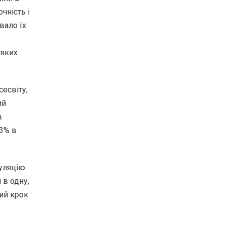
чність і
вало їх
іяких
есвіту,
ий
в
 3% в
муляцію
 в одну,
ший крок