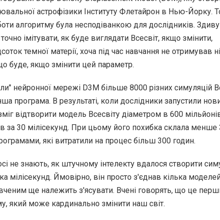
ювальної астрофізики Інституту Флетайрон в Нью-Йорку. То
оти алгоритму була несподіванкою для дослідників. Здиву
г точно імітувати, як буде виглядати Всесвіт, якщо змінити,
соток темної матерії, хоча під час навчання не отримував н
 що буде, якщо змінити цей параметр.
али" нейронної мережі D3M більше 8000 різних симуляцій Вс
інша програма. В результаті, коли дослідники запустили нов
 зміг відтворити модель Всесвіту діаметром в 600 мільйоні
ів за 30 мілісекунд. При цьому його похибка склала менше
програмами, які витратили на процес більш 300 годин.
сі не знають, як штучному інтелекту вдалося створити си
ка мілісекунд. Ймовірно, він просто з'єднав кілька моделей
, вченим ще належить з'ясувати. Вчені говорять, що це пер
у, який може кардинально змінити наш світ.