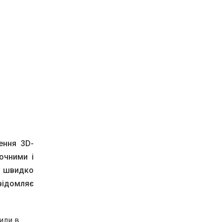
ення 3D-
очними і
к швидко
відомляє
или в