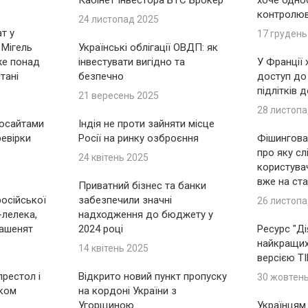
Кабінет Інвестора БТС Брокер
хоче одно
контролю
24 листопад 2025
т у
17 грудень
 Мігель
Українські облігації ОВДП: як
же понад
інвестувати вигідно та
У Франції
тані
безпечно
доступ до
підлітків 
21 вересень 2025
28 листопа
носайтами
Індія не проти зайняти місце
ревірки
Росії на ринку озброєння
Фішингова 
про яку сл
24 квітень 2025
користувач
вже на ста
Приватний бізнес та банки
російської
забезпечили значні
26 листопа
-лелека,
надходження до бюджету у
ашенят
2024 році
Ресурс "Ді
найкращих 
14 квітень 2025
версією T
рестол і
Відкрито новий пункт пропуску
30 жовтен
іком
на кордоні України з
Угорщиною
Українцям