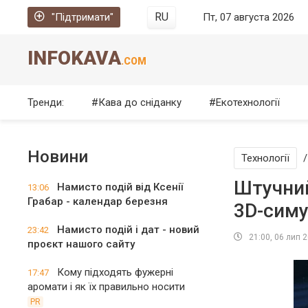
RU
"Підтримати"
Пт, 07 августа 2026
INFOKAVA
.COM
Тренди:
Кава до сніданку
Екотехнології
Новини
Технології
Штучний
Намисто подій від Ксенії
13:06
Грабар - календар березня
3D-симу
Намисто подій і дат - новий
23:42
21:00, 06 лип 
проєкт нашого сайту
Кому підходять фужерні
17:47
аромати і як їх правильно носити
PR