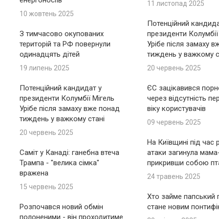
енергоносіїв
11 листопад 2025
10 жовтень 2025
Потенційний кандида
З тимчасово окупованих
президенти Колумбії
територій та РФ повернули
Урібе після замаху в
одинадцять дітей
тиждень у важкому с
19 липень 2025
20 червень 2025
Потенційний кандидат у
ЄС зацікавився пор
президенти Колумбії Мігель
через відсутність пе
Урібе після замаху вже понад
віку користувачів
тиждень у важкому стані
09 червень 2025
20 червень 2025
На Київщині під час 
Саміт у Канаді: ганебна втеча
атаки загинула мама
Трампа - "велика сімка"
прикривши собою пт
вражена
24 травень 2025
15 червень 2025
Хто займе папський п
Розпочався новий обмін
стане новим понтиф
полоненими - він проходитиме