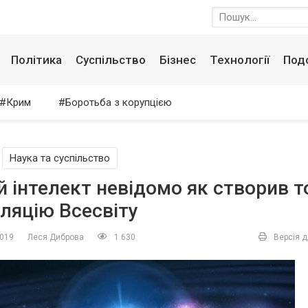
Політика
Суспільство
Бізнес
Технології
Под
Крим
Боротьба з корупцією
/
Наука та суспільство
 інтелект невідомо як створив т
ляцію Всесвіту
2019
Леся Диброва
1 630
Версія д