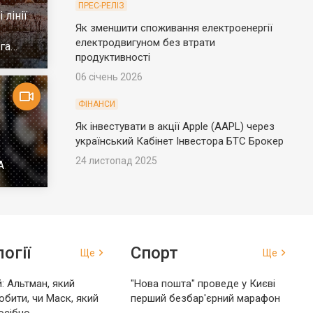
ПРЕС-РЕЛІЗ
 лінії
Як зменшити споживання електроенергії
електродвигуном без втрати
га
продуктивності
06 січень 2026
ФІНАНСИ
Як інвестувати в акції Apple (AAPL) через
український Кабінет Інвестора БТС Брокер
24 листопад 2025
А
огії
Спорт
Ще
Ще
: Альтман, який
"Нова пошта" проведе у Києві
обити, чи Маск, який
перший безбар'єрний марафон