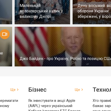
Маленький
День восьмий: всі
волонтерський вулик у
оборони України
великому Дніпрі.
збережені, у воро
Репортаж
немає успіху
че
Джо Байден - про Україну, Росію та позицію СШ
Бізнес
Технол
Ще
Ще
перемагати
Як інвестувати в акції Apple
Хто правий
вному
(AAPL) через український
бажає зар