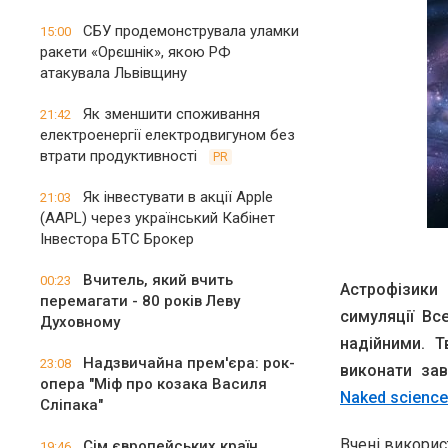
СБУ продемонструвала уламки
15:00
ракети «Орєшнік», якою РФ
атакувала Львівщину
Як зменшити споживання
21:42
електроенергії електродвигуном без
втрати продуктивності
PR
Як інвестувати в акції Apple
21:03
(AAPL) через український Кабінет
Інвестора БТС Брокер
Вчитель, який вчить
00:23
Астрофізики
перемагати - 80 років Леву
симуляції Вс
Духовному
надійними. 
Надзвичайна прем'єра: рок-
23:08
виконати зав
опера "Міф про козака Василя
Naked science
Сліпака"
Вчені викорис
Сім європейських країн
19:46