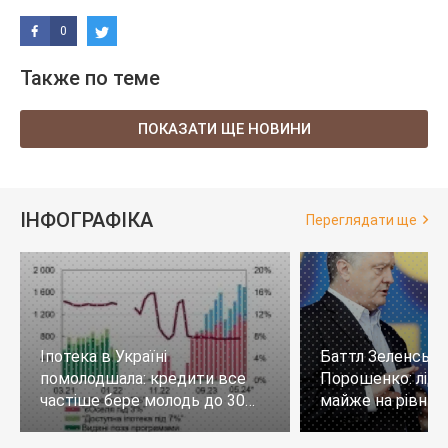
0
Также по теме
ПОКАЗАТИ ЩЕ НОВИНИ
ІНФОГРАФІКА
Переглядати ще
Іпотека в Україні
Баттл Зеленськи
помолодшала: кредити все
Порошенко: лід
частіше бере молодь до 30
майже на рівних,
років
тих, хто не визн