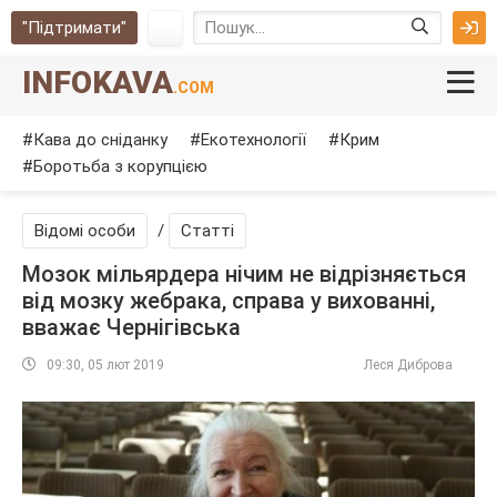
"Підтримати"
INFOKAVA
.COM
Кава до сніданку
Екотехнології
Крим
Боротьба з корупцією
Відомі особи
/
Cтатті
Мозок мільярдера нічим не відрізняється
від мозку жебрака, справа у вихованні,
вважає Чернігівська
09:30, 05 лют 2019
Леся Диброва