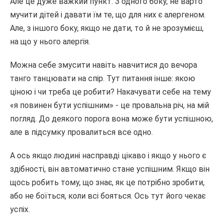
Але це дуже важкий пункт. З одного боку, не варто
мучити дітей і давати їм те, що для них є алергеном.
Але, з іншого боку, якщо не дати, то й не зрозумієш,
на що у нього алергія.
Можна себе змусити навіть навчитися до вечора
танго танцювати на спір. Тут питання інше: якою
ціною і чи треба це робити? Накачувати себе на тему
«я повинен бути успішним» - це провальна річ, на мій
погляд. До деякого порога вона може бути успішною,
але в підсумку провалиться все одно.
А ось якщо людині насправді цікаво і якщо у нього є
здібності, він автоматично стане успішним. Якщо він
щось робить тому, що знає, як це потрібно зробити,
або не боїться, коли всі бояться. Ось тут його чекає
успіх.