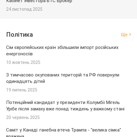
Кабінет Інвестора БТС Брокер
24 листопад 2025
Політика
Ще
Сім європейських країн збільшили імпорт російських
енергоносіїв
10 жовтень 2025
З тимчасово окупованих територій та РФ повернули
одинадцять дітей
19 липень 2025
Потенційний кандидат у президенти Колумбії Мігель
Урібе після замаху вже понад тиждень у важкому стані
20 червень 2025
Саміт у Канаді: ганебна втеча Трампа - "велика сімка"
вражена