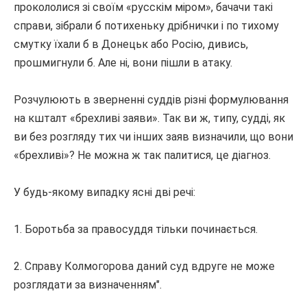
прокололися зі своїм «русскім міром», бачачи такі
справи, зібрали б потихеньку дрібнички і по тихому
смутку їхали б в Донецьк або Росію, дивись,
прошмигнули б.
Але ні, вони пішли в атаку.
Розчулюють в зверненні суддів різні формулювання
на кшталт «брехливі заяви».
Так ви ж, типу, судді, як
ви без розгляду тих чи інших заяв визначили, що вони
«брехливі»?
Не можна ж так палитися, це діагноз.
У будь-якому випадку ясні дві речі:
1. Боротьба за правосуддя тільки починається.
2. Справу Колмогорова даний суд вдруге не може
розглядати за визначенням".