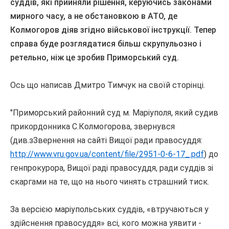
суддів, які прийняли рішення, керуючись законами
мирного часу, а не обстановкою в АТО, де
Колмогоров діяв згідно військової інструкції.
Тепер
справа буде розглядатися більш скрупульозно і
ретельно, ніж це зробив Приморський суд.
Ось що написав Дмитро Тимчук на своїй сторінці.
"Приморський районний суд м. Маріуполя, який судив
прикордонника С.Колмогорова, звернувся
(див.зЗвернення на сайті Вищої ради правосуддя:
http://www.vru.gov.ua/content/file/2951-0-6-17_.pdf
) до
генпрокурора, Вищої раді правосуддя, ради суддів зі
скаргами на те, що на нього чинять страшний тиск.
За версією маріупольських суддів, «втручаються у
здійснення правосуддя» всі, кого можна уявити -