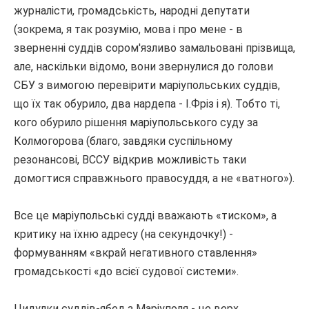
журналісти, громадськість, народні депутати
(зокрема, я так розумію, мова і про мене - в
зверненні суддів сором'язливо замальовані прізвища,
але, наскільки відомо, вони звернулися до
голови
СБУ з вимогою перевірити маріупольських суддів,
що їх так обурило, два нардепа - І.Фріз і я).
Тобто
ті,
кого обурило рішення маріупольського суду за
Колмогорова (благо, завдяки суспільному
резонансові, ВССУ відкрив можливість таки
домогтися справжнього правосуддя, а не «ватного»).
Все це маріупольські судді вважають «тиском», а
критику на їхню адресу (на секундочку!) -
формуванням «вкрай негативного ставлення»
громадськості «до всієї судової системи».
Цидулки суддів-ябед з Маріуполя - це верх