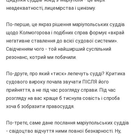
неадекватності, лицемірства і цинізму.
По-перше, це якраз рішення маріупольських суддів
щодо Колмогорова і подібних справ формує «вкрай
негативне ставлення до всієї судової системи».
Свідченням чого - той найширший суспільний
резонанс, котрий ми побачили.
По-друге, про який «тиск» лепечуть судді?
Критика
судового вироку почала звучати ПІСЛЯ його
прийняття, а не під час розгляду справи.
Під час
розгляду на вас краще б тиснула совість і спроба
хоча б зобразити правосуддя.
По-третє, саме дане послання маріупольських суддів
- свідоцтво відчуття ними повної безкарності.
Ну,