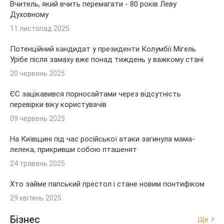
Вчитель, який вчить перемагати - 80 років Леву
Духовному
11 листопад 2025
Потенційний кандидат у президенти Колумбії Мігель
Урібе після замаху вже понад тиждень у важкому стані
20 червень 2025
ЄС зацікавився порносайтами через відсутність
перевірки віку користувачів
09 червень 2025
На Київщині під час російської атаки загинула мама-
лелека, прикривши собою пташенят
24 травень 2025
Хто займе папський престол і стане новим понтифіком
29 квітень 2025
Бізнес
Ще