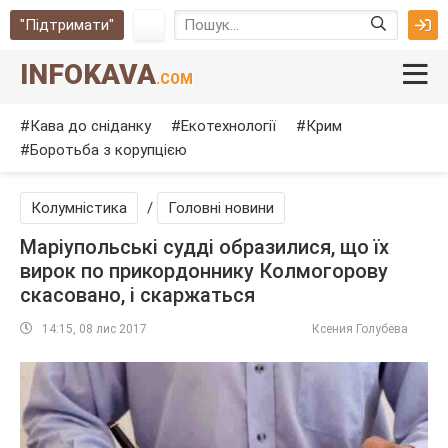
"Підтримати"
INFOKAVA
.COM
Кава до сніданку
Екотехнології
Крим
Боротьба з корупцією
Колумністика
/
Головні новини
Маріупольські судді образилися, що їх
вирок по прикордоннику Колмогорову
скасовано, і скаржаться
14:15, 08 лис 2017
Ксения Голубева