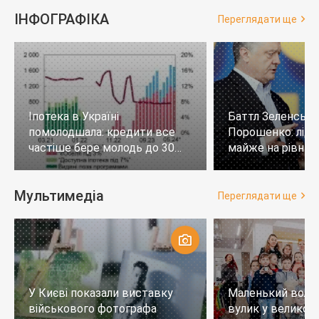
ІНФОГРАФІКА
Переглядати ще
Іпотека в Україні
Баттл Зеленськи
помолодшала: кредити все
Порошенко: лід
частіше бере молодь до 30
майже на рівних,
років
тих, хто не визн
Мультимедіа
Переглядати ще
У Києві показали виставку
Маленький воло
військового фотографа
вулик у великому