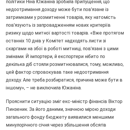
політики Ніна Южаніна зробила припущення, що
недоотримання доходу може бути пов’язане із
затримками у розмитненні товарів, яку натомість
пов’язують із запровадженням нових критеріїв
ризику щодо митної вартості товарів. «Вже протягом
останніх 10 днів у Комітет надходять листи зі
скаргами на збої в роботі митниці, пов’язані з цими
змінами. Й імпортери, й експортери нібито по
декілька діб стояли розмитнювалися, тому, можливо,
цей фактор спровокував таке недоотримання
доходу. Але треба розбиратися, причина може бути в
іншому», – не виключила Южаніна.
Прояснити ситуацію зміг екс-міністр фінансів Віктор
Пинзеник. За його даними, значною мірою доходи
загального фонду бюджету виявилися меншими
минулорічного січня через збільшення обсягів