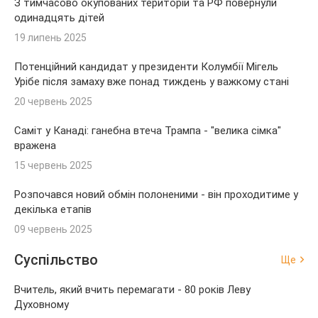
З тимчасово окупованих територій та РФ повернули
одинадцять дітей
19 липень 2025
Потенційний кандидат у президенти Колумбії Мігель
Урібе після замаху вже понад тиждень у важкому стані
20 червень 2025
Саміт у Канаді: ганебна втеча Трампа - "велика сімка"
вражена
15 червень 2025
Розпочався новий обмін полоненими - він проходитиме у
декілька етапів
09 червень 2025
Суспільство
Ще
Вчитель, який вчить перемагати - 80 років Леву
Духовному