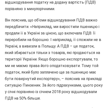
відшкодування податку на додану вартість (ПДВ)
порівняно з минулорічними.
Він пояснив, що об’єми відшкодування ПДВ важко
передбачити. «Наприклад, ми виростили пшеницю і
продали її в Україні за ціною, що включала ПДВ. Її
переробили на борошно. І наприклад, її спожили не в
Україні, а вивезли в Польщу. А ПДВ – це податок,
який збирається тільки з товарів, які продаються на
території України. Якщо борошно експортували, то
ми не маємо права його оподатковувати. Тому той
податок, який було заплачено ще за пшеницю має
бути повернутий експортеру», – пояснив на прикладі
ситуацію Пинзеник. За його підрахунками, цього року
у січні порівняно із січнем 2018 року відшкодували
ПДВ на 50% більше.