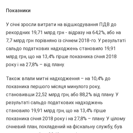
Показники
У січні зросли витрати на відшкодування ПДВ до
рекордних 19,71 млрд грн - відразу на 64,2%, або на
7,7 млрд грн порівняно із січнем 2018-го. У результаті
сальдо податкових надходжень становило 19,91
млрд грн, що на 13,4% гірше показника січня 2018
року і на 27,8% – від плану.
Також впали митні надходження – на 10,4% до
показника першого місяця минулого року,
становивши 22,52 млрд грн, або 88,2% від плану. У
результаті сальдо податкових надходжень
становило 19,91 млрд грн, що на 13,4% гірше
показника січня 2018 року і на 27,8% – плану. У цілому
січневий план, покладений на фіскальну службу, був