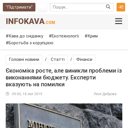
"Підтримати"
INFOKAVA
.COM
Кава до сніданку
Екотехнології
Крим
Боротьба з корупцією
Головні новини
/
Cтатті
/
Фінанси
Єкономіка росте, але виникли проблеми із
виконаннями бюджету. Експерти
вказують на помилки
09:00, 18 лют 2019
Леся Диброва