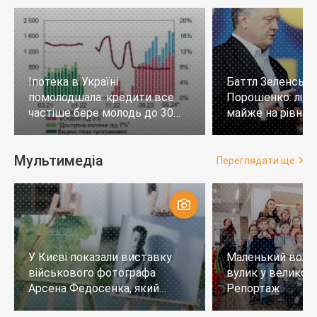
Іпотека в Україні
Баттл Зеленськи
помолодшала: кредити все
Порошенко: лід
частіше бере молодь до 30
майже на рівних,
років
тих, хто не визн
Мультимедіа
Переглядати ще
У Києві показали виставку
Маленький воло
військового фотографа
вулик у великому
Арсена Федосенка, який
Репортаж
загинув на війні