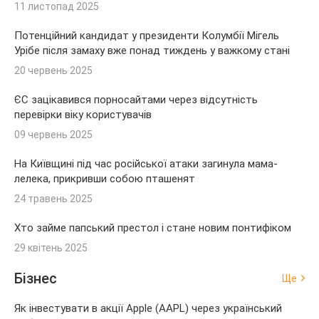
11 листопад 2025
Потенційний кандидат у президенти Колумбії Мігель
Урібе після замаху вже понад тиждень у важкому стані
20 червень 2025
ЄС зацікавився порносайтами через відсутність
перевірки віку користувачів
09 червень 2025
На Київщині під час російської атаки загинула мама-
лелека, прикривши собою пташенят
24 травень 2025
Хто займе папський престол і стане новим понтифіком
29 квітень 2025
Бізнес
Ще
Як інвестувати в акції Apple (AAPL) через український