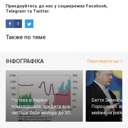
Приєднуйтесь до нас у соцмережах
Facebook
,
Telegram
та
Twitter
.
0
Также по теме
ІНФОГРАФІКА
Переглядати ще
Іпотека в Україні
Баттл Зеленськи
помолодшала: кредити все
Порошенко: лід
частіше бере молодь до 30
майже на рівних,
років
тих, хто не визн