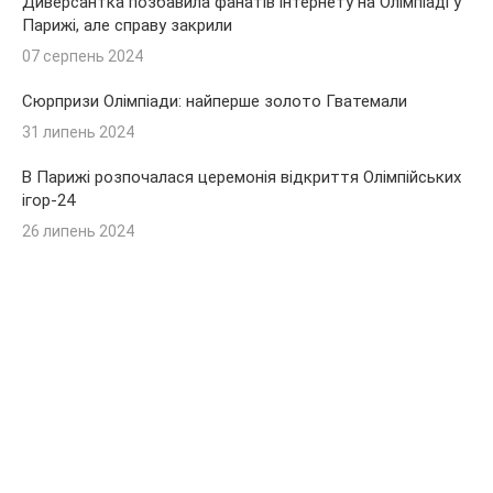
Диверсантка позбавила фанатів інтернету на Олімпіаді у
Парижі, але справу закрили
07 серпень 2024
Сюрпризи Олімпіади: найперше золото Гватемали
31 липень 2024
В Парижі розпочалася церемонія відкриття Олімпійських
ігор-24
26 липень 2024