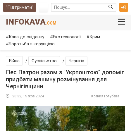
"Підтримати"
INFOKAVA
.COM
Кава до сніданку
Екотехнології
Крим
Боротьба з корупцією
Війна
/
Суспільство
/
Чернігів
Пес Патрон разом з "Укрпоштою" допоміг
придбати машину розмінування для
Чернігівщини
20:32, 15 жов 2024
Ксения Голубева