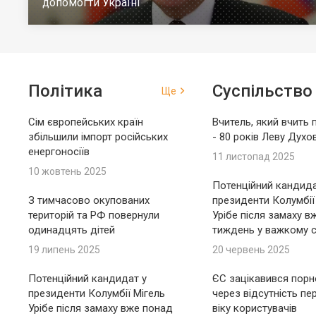
допомогти Україні
Політика
Суспільство
Ще
Сім європейських країн
Вчитель, який вчить 
збільшили імпорт російських
- 80 років Леву Духо
енергоносіїв
11 листопад 2025
10 жовтень 2025
Потенційний кандида
З тимчасово окупованих
президенти Колумбії
територій та РФ повернули
Урібе після замаху в
одинадцять дітей
тиждень у важкому с
19 липень 2025
20 червень 2025
Потенційний кандидат у
ЄС зацікавився пор
президенти Колумбії Мігель
через відсутність пе
Урібе після замаху вже понад
віку користувачів