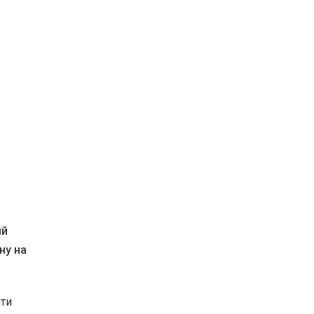
ий
ну на
ати