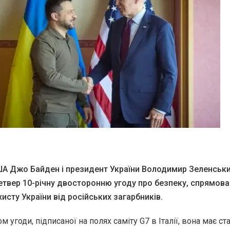
А Джо Байден і президент України Володимир Зеленськ
етвер 10-річну двосторонню угоду про безпеку, спрямова
исту України від російських загарбників.
ом угоди, підписаної на полях саміту G7 в Італії, вона має ст