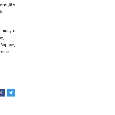
стицій у
ії
альну та
у,
оборони,
увати
0