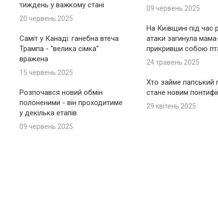
тиждень у важкому стані
09 червень 2025
20 червень 2025
На Київщині під час 
Саміт у Канаді: ганебна втеча
атаки загинула мама
Трампа - "велика сімка"
прикривши собою пт
вражена
24 травень 2025
15 червень 2025
Хто займе папський п
Розпочався новий обмін
стане новим понтиф
полоненими - він проходитиме
29 квітень 2025
у декілька етапів
09 червень 2025