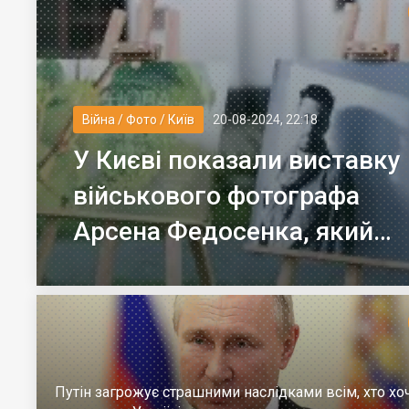
Війна / Фото / Київ
20-08-2024, 22:18
У Києві показали виставку
військового фотографа
Арсена Федосенка, який
загинув на війні
Путін загрожує страшними наслідками всім, хто хо