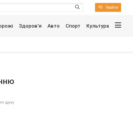
Увійти
орожі
Здоров'я
Авто
Спорт
Культура
онню
ля друку