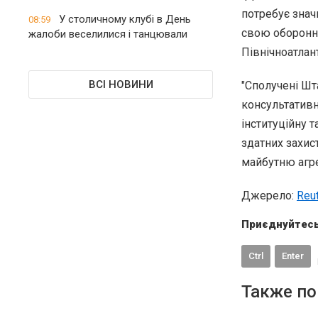
потребує значн
У столичному клубі в День
08:59
свою оборонно
жалоби веселилися і танцювали
Північноатлант
ВСІ НОВИНИ
"Сполучені Шт
консультативн
інституційну 
здатних захис
майбутню агрес
Джерело:
Reu
Приєднуйтесь
Ctrl
Enter
Также по