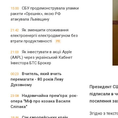
СБУ продемонструвала уламки
15:00
ракети «Орєшнік», якою РФ
атакувала Львівщину
Як зменшити споживання
21:42
електроенергії електродвигуном без
втрати продуктивності
PR
Як інвестувати в акції Apple
21:03
(AAPL) через український Кабінет
Інвестора БТС Брокер
Вчитель, який вчить
00:23
перемагати - 80 років Леву
Духовному
Президент СШ
підписали в ч
Надзвичайна прем'єра: рок-
23:08
посилення зах
опера "Міф про козака Василя
Сліпака"
Згідно з текст
Сім європейських країн
19:46