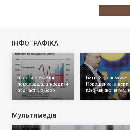
ІНФОГРАФІКА
Іпотека в Україні
Баттл Зеленський-
помолодшала: кредити
Порошенко: лідери
все частіше бере
вже майже на рівни
молодь до 30 років
але багато тих, хто н
визначився
Мультимедіа