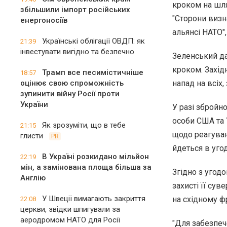
кроком на шля
збільшили імпорт російських
"Сторони визн
енергоносіїв
альянсі НАТО",
Українські облігації ОВДП: як
21:39
інвестувати вигідно та безпечно
Зеленський да
кроком. Захід
Трамп все песимістичніше
18:57
оцінює свою спроможність
напад на всіх,
зупинити війну Росії проти
України
У разі збройно
особи США та 
Як зрозуміти, що в тебе
21:15
щодо реагуванн
глисти
PR
йдеться в угод
В Україні розкидано мільйон
22:19
мін, а замінована площа більша за
Згідно з угод
Англію
захисті її сув
У Швеції вимагають закриття
на східному фр
22:08
церкви, звідки шпигували за
аеродромом НАТО для Росії
"Для забезпеч