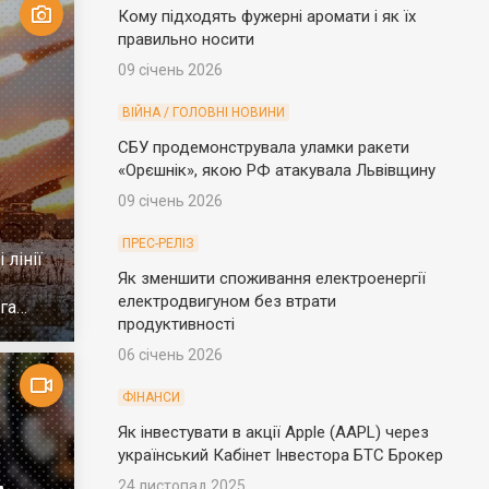
Кому підходять фужерні аромати і як їх
правильно носити
09 січень 2026
ВІЙНА / ГОЛОВНІ НОВИНИ
СБУ продемонструвала уламки ракети
«Орєшнік», якою РФ атакувала Львівщину
09 січень 2026
ПРЕС-РЕЛІЗ
 лінії
Як зменшити споживання електроенергії
електродвигуном без втрати
га
продуктивності
06 січень 2026
ФІНАНСИ
Як інвестувати в акції Apple (AAPL) через
український Кабінет Інвестора БТС Брокер
24 листопад 2025