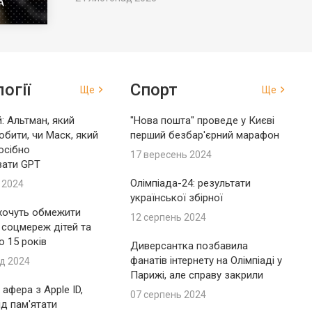
А
огії
Спорт
Ще
Ще
: Альтман, який
"Нова пошта" проведе у Києві
обити, чи Маск, який
перший безбар'єрний марафон
осібно
17 вересень 2024
вати GPT
Олімпіада-24: результати
 2024
української збірної
 хочуть обмежити
12 серпень 2024
 соцмереж дітей та
до 15 років
Диверсантка позбавила
фанатів інтернету на Олімпіаді у
д 2024
Парижі, але справу закрили
афера з Apple ID,
07 серпень 2024
ід пам'ятати