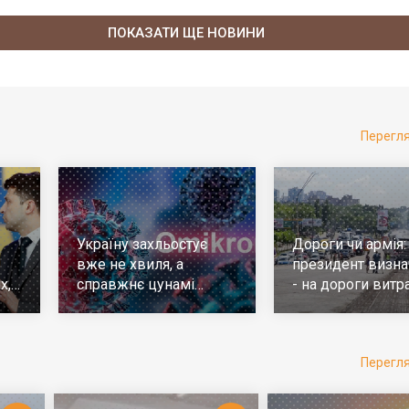
ПОКАЗАТИ ЩЕ НОВИНИ
Перегл
Україну захльостує
Дороги чи армія:
вже не хвиля, а
президент визна
х,
справжнє цунамі
- на дороги витр
е
ковіда. Що робити
у 10 разів більш
Перегл