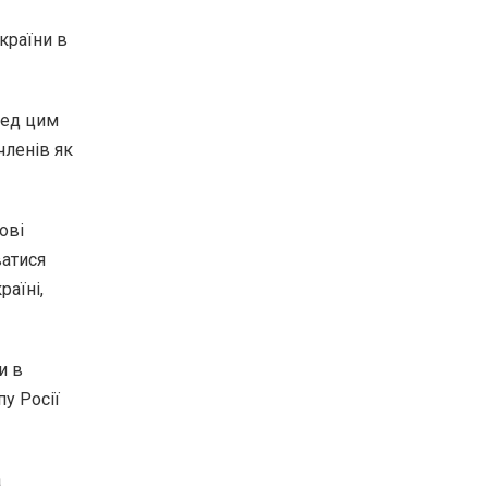
країни в
ред цим
членів як
ові
ватися
раїні,
и в
пу Росії
а