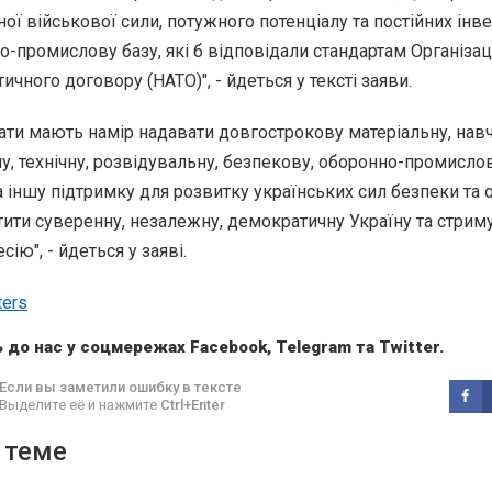
ої військової сили, потужного потенціалу та постійних інве
-промислову базу, які б відповідали стандартам Організац
ичного договору (НАТО)", - йдеться у тексті заяви.
ати мають намір надавати довгострокову матеріальну, навч
у, технічну, розвідувальну, безпекову, оборонно-промислов
та іншу підтримку для розвитку українських сил безпеки та 
тити суверенну, незалежну, демократичну Україну та стрим
ію", - йдеться у заяві.
ters
 до нас у соцмережах
Facebook
,
Telegram
та
Twitter
.
Если вы заметили ошибку в тексте
Выделите её и нажмите
Ctrl+Enter
 теме