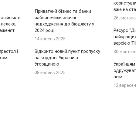
користувач
вже на ста
Приватний бізнес та банки
російської
забезпечили значні
26 листопа
-лелека,
надходження до бюджету у
ашенят
2024 році
Ресурс "Ді
найкращих 
14 квітень 2025
версією T
рестол і
Відкрито новий пункт пропуску
30 жовтен
іком
на кордоні України з
Угорщиною
Українцям
одружуват
08 квітень 2025
всім
12 вересен