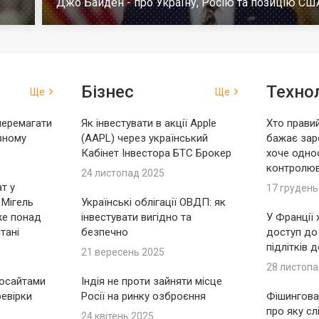
Джо Байден - про Україну, Росію та позицію СШ
Бізнес
Технол
Ще
Ще
перемагати
Як інвестувати в акції Apple
Хто правий
вному
(AAPL) через український
бажає зар
Кабінет Інвестора БТС Брокер
хоче одно
контролю
24 листопад 2025
т у
17 грудень
 Мігель
Українські облігації ОВДП: як
же понад
інвестувати вигідно та
У Франції
тані
безпечно
доступ до
підлітків 
21 вересень 2025
28 листопа
носайтами
Індія не проти зайняти місце
ревірки
Росії на ринку озброєння
Фішингова 
про яку сл
24 квітень 2025