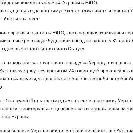
ху до можливого членства України в НАТО.
ають, що ця угода підтримує міст до можливого членства У
 - йдеться в тексті.
вно прагне членства в НАТО, але союзники зупинялися пе
ний альянс розглядає будь-який напад на одного з 32 своїх 
 згідно зі статтею п'ятою свого Статуту.
го нападу або загрози такого нападу на Україну, вищі посад
України зустрінуться протягом 24 годин, щоб проконсульту
я та визначити, які додаткові оборонні потреби потрібні Ук
і.
ою, Сполучені Штати підтверджують свою підтримку Україн
еренітету і територіальної цілісності на тлі відновлення насту
онті України.
ення безпеки України обидві сторони визнають, що Україн