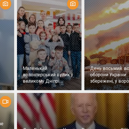
Маленький
День восьмий: всі
волонтерський вулик у
оборони України
великому Дніпрі.
збережені, у воро
Репортаж
немає успіху
че