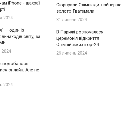
ам iPhone - шахраї
Сюрпризи Олімпіади: найперше
рті
золото Гватемали
д 2024
31 липень 2024
я" — один із
В Парижі розпочалася
винаходів світу, за
церемонія відкриття
IME
Олімпійських ігор-24
ь 2024
26 липень 2024
 сподобалося
ися онлайн. Але не
ь 2024