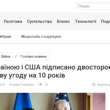
Політика
Суспільство
Бізнес
Технології
Под
Крим
Боротьба з корупцією
Війна
/
Головні новини
аїною і США підписано двостор
ву угоду на 10 років
2024
Ксения Голубева
16
Версія д