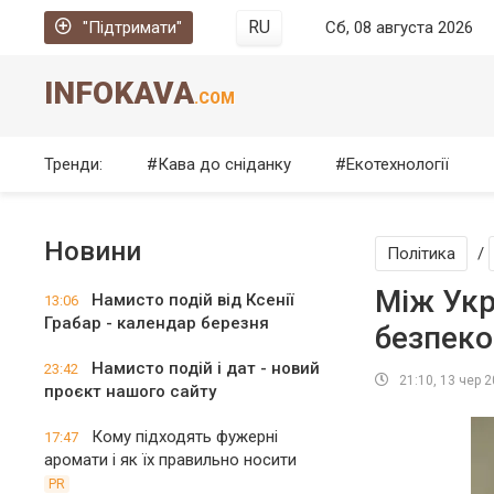
RU
"Підтримати"
Сб, 08 августа 2026
INFOKAVA
.COM
Тренди:
Кава до сніданку
Екотехнології
Новини
Політика
/
Між Укр
Намисто подій від Ксенії
13:06
Грабар - календар березня
безпеко
Намисто подій і дат - новий
23:42
21:10, 13 чер 
проєкт нашого сайту
Кому підходять фужерні
17:47
аромати і як їх правильно носити
PR