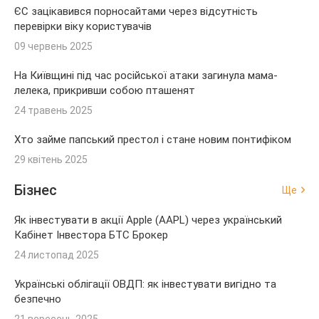
ЄС зацікавився порносайтами через відсутність
перевірки віку користувачів
09 червень 2025
На Київщині під час російської атаки загинула мама-
лелека, прикривши собою пташенят
24 травень 2025
Хто займе папський престол і стане новим понтифіком
29 квітень 2025
Бізнес
Ще
Як інвестувати в акції Apple (AAPL) через український
Кабінет Інвестора БТС Брокер
24 листопад 2025
Українські облігації ОВДП: як інвестувати вигідно та
безпечно
21 вересень 2025