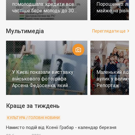
помолодшала: кредити все
Порошенко: лід
частіше бере молодь до 30
майже на рівних,
років
тих, хто не визн
Мультимедіа
Переглядати ще
У Києві показали виставку
Маленький воло
військового фотографа
вулик у великому
Арсена Федосенка, який
Репортаж
загинув на війні
Краще за тиждень
КУЛЬТУРА / ГОЛОВНІ НОВИНИ
Намисто подій від Ксенії Грабар - календар березня