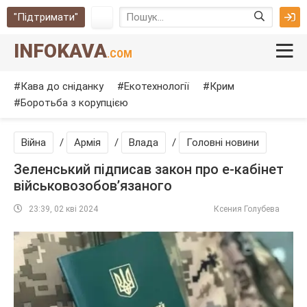
"Підтримати"
INFOKAVA
.COM
Кава до сніданку
Екотехнології
Крим
Боротьба з корупцією
Війна
/
Армія
/
Влада
/
Головні новини
Зеленський підписав закон про е-кабінет
військовозобов’язаного
23:39, 02 кві 2024
Ксения Голубева