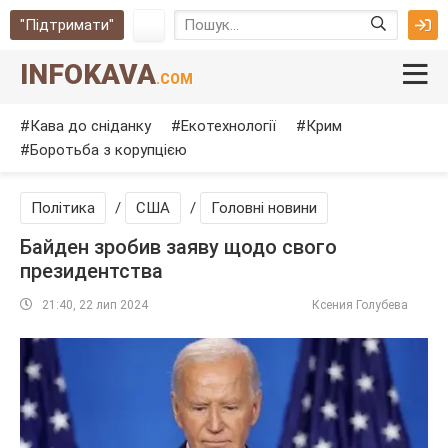
"Підтримати"
INFOKAVA
.COM
Кава до сніданку
Екотехнології
Крим
Боротьба з корупцією
Політика
/
США
/
Головні новини
Байден зробив заяву щодо свого
президентства
21:40, 22 лип 2024
Ксения Голубева