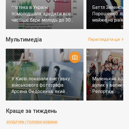
Іпотека в Україні
Баттл Зеленськи
помолодшала: кредити все
Порошенко: лід
частіше бере молодь до 30
майже на рівних,
років
тих, хто не визн
Мультимедіа
Переглядати ще
У Києві показали виставку
Маленький воло
військового фотографа
вулик у великому
Арсена Федосенка, який
Репортаж
загинув на війні
Краще за тиждень
КУЛЬТУРА / ГОЛОВНІ НОВИНИ