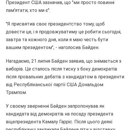
Президент США зазначив, що "ми просто повинні
пам'ятати, хто ми є".
"Я присвятив своє президентство тому, щоб
довести це, і я продовжуватиму це робити сьогодні,
завтра та кожного дня, коли я маю честь бути
вашим президентом", - наголосив Байден.
Нагадаємо, 21 липня Байден заявив, що знімається з
виборів. Це сталось після тиску з боку демократів
після провальних дебатів з кандидатом в президенти
від Республіканської партії США Дональдом
Трампом.
У своєму зверненні Байден запропонував як
кандидата від демократів на посаду президента
віцепрезидента Камалу Гарріс. Після цього деякі
республіканці закликали Байдена піти у відставку.