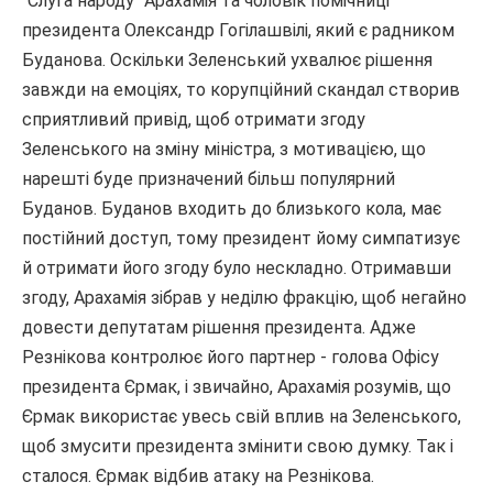
"Слуга народу" Арахамія та чоловік помічниці
президента Олександр Гогілашвілі, який є радником
Буданова. Оскільки Зеленський ухвалює рішення
завжди на емоціях, то корупційний скандал створив
сприятливий привід, щоб отримати згоду
Зеленського на зміну міністра, з мотивацією, що
нарешті буде призначений більш популярний
Буданов. Буданов входить до близького кола, має
постійний доступ, тому президент йому симпатизує
й отримати його згоду було нескладно. Отримавши
згоду, Арахамія зібрав у неділю фракцію, щоб негайно
довести депутатам рішення президента. Адже
Резнікова контролює його партнер - голова Офісу
президента Єрмак, і звичайно, Арахамія розумів, що
Єрмак використає увесь свій вплив на Зеленського,
щоб змусити президента змінити свою думку. Так і
сталося. Єрмак відбив атаку на Резнікова.