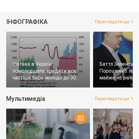
ІНФОГРАФІКА
Переглядати ще
Іпотека в Україні
Баттл Зеленськи
помолодшала: кредити все
Порошенко: лід
частіше бере молодь до 30
майже на рівних,
років
тих, хто не визн
Мультимедіа
Переглядати ще