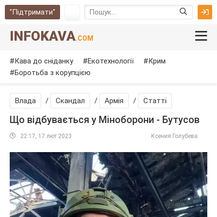
"Підтримати"
INFOKAVA
.COM
Кава до сніданку
Екотехнології
Крим
Боротьба з корупцією
Влада
/
Скандал
/
Армія
/
Cтатті
Що відбувається у Міноборони - Бутусов
22:17, 17 лют 2023
Ксения Голубева