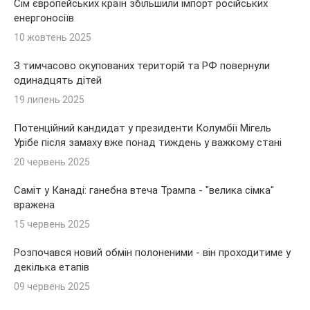
Сім європейських країн збільшили імпорт російських
енергоносіїв
10 жовтень 2025
З тимчасово окупованих територій та РФ повернули
одинадцять дітей
19 липень 2025
Потенційний кандидат у президенти Колумбії Мігель
Урібе після замаху вже понад тиждень у важкому стані
20 червень 2025
Саміт у Канаді: ганебна втеча Трампа - "велика сімка"
вражена
15 червень 2025
Розпочався новий обмін полоненими - він проходитиме у
декілька етапів
09 червень 2025