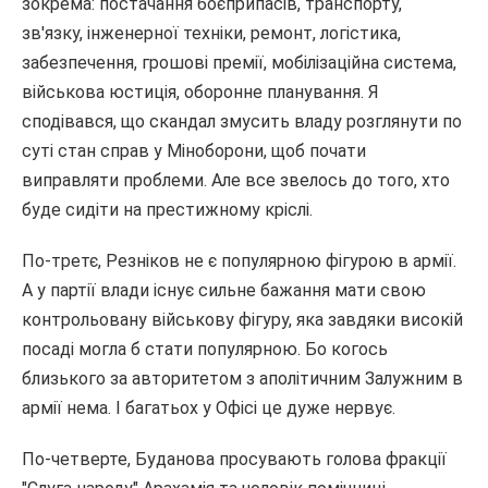
зокрема: постачання боєприпасів, транспорту,
зв'язку, інженерної техніки, ремонт, логістика,
забезпечення, грошові премії, мобілізаційна система,
військова юстиція, оборонне планування. Я
сподівався, що скандал змусить владу розглянути по
суті стан справ у Міноборони, щоб почати
виправляти проблеми. Але все звелось до того, хто
буде сидіти на престижному кріслі.
По-третє, Резніков не є популярною фігурою в армії.
А у партії влади існує сильне бажання мати свою
контрольовану військову фігуру, яка завдяки високій
посаді могла б стати популярною. Бо когось
близького за авторитетом з аполітичним Залужним в
армії нема. І багатьох у Офісі це дуже нервує.
По-четверте, Буданова просувають голова фракції