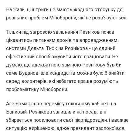
На жаль, ці інтриги не мають жодного стосунку до
реальних проблем Міноборони, які не розв’язуються.
Тільки під загрозою звільнення Резніков почав
цікавитись питанням дронів та впровадженням
системи Дельта. Тиск на Резнікова - це єдиний
ефективний спосіб змусити його працювати. Не
думаю, що адекватною заміною Резнікову був би
саме Буданов, але кандидатів можна було б знайти
серед волонтерів, які набагато краще розуміють
проблематику Міноборони.
Але Єрмак знов переміг у головному кабінеті на
Банковій. Резнікова залишили на посаді, він
збирається посилювати свої піарпідрозділи, і вважає
ситуацію вирішеною, адже президент заспокоївся.