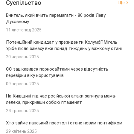
Суспільство
Ще
Вчитель, який вчить перемагати - 80 років Леву
Духовному
11 листопад 2025
Потенційний кандидат у президенти Колумбії Мігель
Урібе після замаху вже понад тиждень у важкому стані
20 червень 2025
ЄС зацікавився порносайтами через відсутність
перевірки віку користувачів
09 червень 2025
На Київщині під час російської атаки загинула мама-
лелека, прикривши собою пташенят
24 травень 2025
Хто займе папський престол і стане новим понтифіком
29 квітень 2025