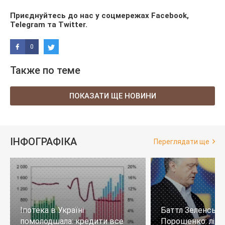
Приєднуйтесь до нас у соцмережах
Facebook
,
Telegram
та
Twitter
.
0
Также по теме
ПОКАЗАТИ ЩЕ НОВИНИ
ІНФОГРАФІКА
Переглядати ще
Іпотека в Україні
Баттл Зеленськи
помолодшала: кредити все
Порошенко: лід