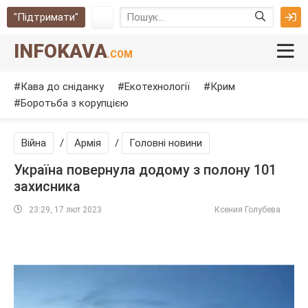
"Підтримати"
INFOKAVA
.COM
Кава до сніданку
Екотехнології
Крим
Боротьба з корупцією
Війна
/
Армія
/
Головні новини
Україна повернула додому з полону 101
захисника
23:29, 17 лют 2023
Ксения Голубева