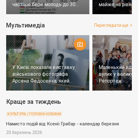
частіше бере молодь до 30
майже на рівних,
років
тих, хто не визн
Мультимедіа
Переглядати ще
У Києві показали виставку
Маленький воло
військового фотографа
вулик у великому
Арсена Федосенка, який
Репортаж
загинув на війні
Краще за тиждень
КУЛЬТУРА / ГОЛОВНІ НОВИНИ
Намисто подій від Ксенії Грабар - календар березня
20 березень 2026