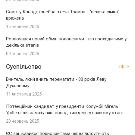
Саміт у Канаді: ганебна втеча Трампа - "велика сімка"
вражена
15 червень 2025
Розпочався новий обмін полоненими - він проходитиме у
декілька етапів
09 червень 2025
Суспільство
Ще
Вчитель, який вчить перемагати - 80 років Леву
Духовному
11 листопад 2025
Потенційний кандидат у президенти Колумбії Мігель
Урібе після замаху вже понад тиждень у важкому стані
20 червень 2025
ЄС зацікавився порносайтами через відсутність