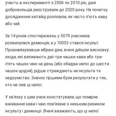
участь в експерименті з 2006 по 2010 рік, дані
добровольців реєстрували до 2020 року. На початку
дослідження китайці розповіли, як часто п'ють каву
або чай.
За 14 років спостережень у 5079 учасників
розвинулася деменція, а у 10053 стався інсульт.
Проаналізувавши зібрані дані, вчені дійшли висновку:
люди, які випивають дві-три чашки кави або три-
п'ять чашок чаю на день (або обидва напої до шести
чашок щодня), рідше страждають на інсульти та
недоумство. Значно гіршими були результати у тих,
хто не пив ці напої.
У зв'язку з цим учені констатували, що помірне
вживання кави і чаю пов'язане з низьким ризиком
інсульту і деменції. Вчені вважають, що ці напої