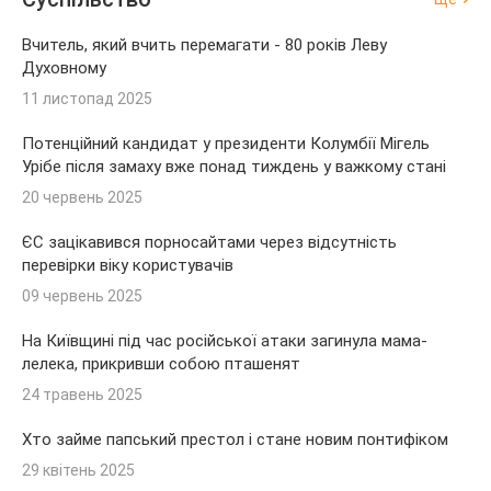
Вчитель, який вчить перемагати - 80 років Леву
Духовному
11 листопад 2025
Потенційний кандидат у президенти Колумбії Мігель
Урібе після замаху вже понад тиждень у важкому стані
20 червень 2025
ЄС зацікавився порносайтами через відсутність
перевірки віку користувачів
09 червень 2025
На Київщині під час російської атаки загинула мама-
лелека, прикривши собою пташенят
24 травень 2025
Хто займе папський престол і стане новим понтифіком
29 квітень 2025