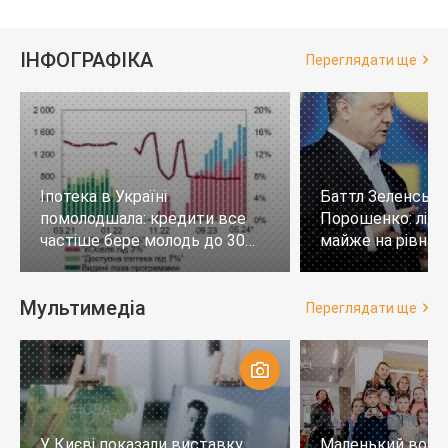
ІНФОГРАФІКА
Переглядати ще
Іпотека в Україні
Баттл Зеленськи
помолодшала: кредити все
Порошенко: лід
частіше бере молодь до 30
майже на рівних,
років
тих, хто не визн
Мультимедіа
Переглядати ще
У Києві показали виставку
Маленький воло