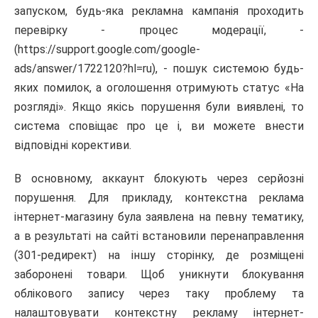
запуском, будь-яка рекламна кампанія проходить
перевірку - процес модерації, -
(https://support.google.com/google-
ads/answer/1722120?hl=ru), - пошук системою будь-
яких помилок, а оголошення отримують статус «На
розгляді». Якщо якісь порушення були виявлені, то
система сповіщає про це і, ви можете внести
відповідні корективи.
В основному, аккаунт блокують через серйозні
порушення. Для прикладу, контекстна реклама
інтернет-магазину була заявлена ​​на певну тематику,
а в результаті на сайті встановили перенаправлення
(301-редирект) на іншу сторінку, де розміщені
заборонені товари. Щоб уникнути блокування
облікового запису через таку проблему та
налаштовувати контекстну рекламу інтернет-