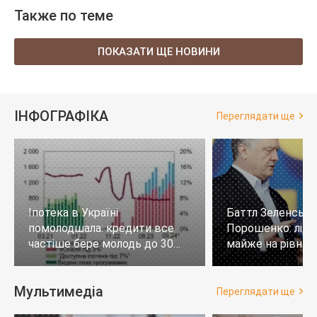
Также по теме
ПОКАЗАТИ ЩЕ НОВИНИ
ІНФОГРАФІКА
Переглядати ще
Іпотека в Україні
Баттл Зеленськи
помолодшала: кредити все
Порошенко: лід
частіше бере молодь до 30
майже на рівних,
років
тих, хто не визн
Мультимедіа
Переглядати ще