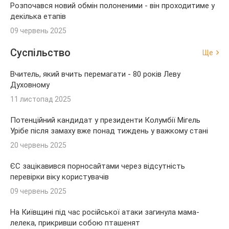
Розпочався новий обмін полоненими - він проходитиме у
декілька етапів
09 червень 2025
Суспільство
Ще
Вчитель, який вчить перемагати - 80 років Леву
Духовному
11 листопад 2025
Потенційний кандидат у президенти Колумбії Мігель
Урібе після замаху вже понад тиждень у важкому стані
20 червень 2025
ЄС зацікавився порносайтами через відсутність
перевірки віку користувачів
09 червень 2025
На Київщині під час російської атаки загинула мама-
лелека, прикривши собою пташенят