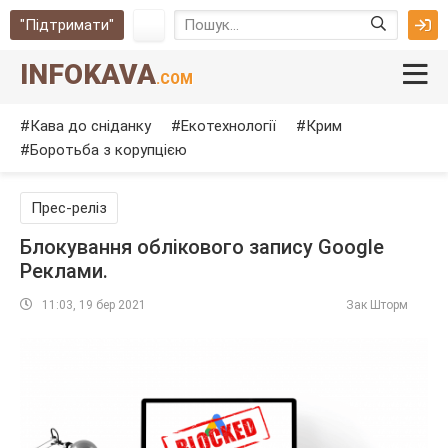
"Підтримати"
INFOKAVA
.COM
Кава до сніданку
Екотехнології
Крим
Боротьба з корупцією
Прес-реліз
Блокування облікового запису Google
Реклами.
11:03, 19 бер 2021
Зак Шторм