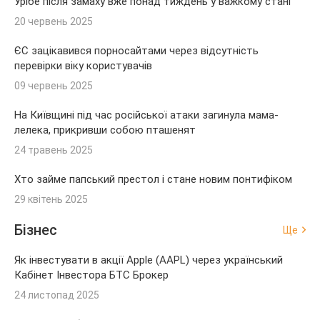
Урібе після замаху вже понад тиждень у важкому стані
20 червень 2025
ЄС зацікавився порносайтами через відсутність
перевірки віку користувачів
09 червень 2025
На Київщині під час російської атаки загинула мама-
лелека, прикривши собою пташенят
24 травень 2025
Хто займе папський престол і стане новим понтифіком
29 квітень 2025
Бізнес
Ще
Як інвестувати в акції Apple (AAPL) через український
Кабінет Інвестора БТС Брокер
24 листопад 2025