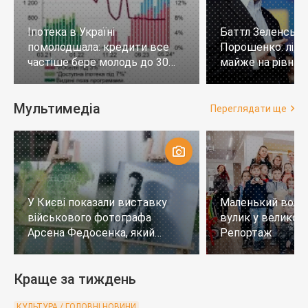
Іпотека в Україні
Баттл Зеленськи
помолодшала: кредити все
Порошенко: лід
частіше бере молодь до 30
майже на рівних,
років
тих, хто не визн
Мультимедіа
Переглядати ще
У Києві показали виставку
Маленький воло
військового фотографа
вулик у великому
Арсена Федосенка, який
Репортаж
загинув на війні
Краще за тиждень
КУЛЬТУРА / ГОЛОВНІ НОВИНИ