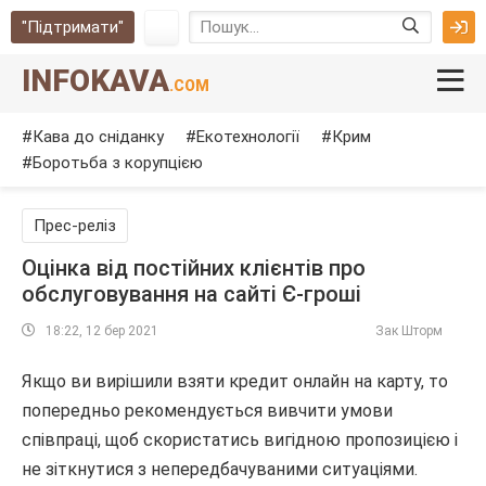
"Підтримати"
INFOKAVA
.COM
Кава до сніданку
Екотехнології
Крим
Боротьба з корупцією
Прес-реліз
Оцінка від постійних клієнтів про
обслуговування на сайті Є-гроші
18:22, 12 бер 2021
Зак Шторм
Якщо ви вирішили взяти кредит онлайн на карту, то
попередньо рекомендується вивчити умови
співпраці, щоб скористатись вигідною пропозицією і
не зіткнутися з непередбачуваними ситуаціями.