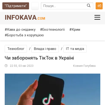
"Підтримати"
INFOKAVA
.COM
Кава до сніданку
Екотехнології
Крим
Боротьба з корупцією
Техноблог
/
Влада і право
/
IT та медіа
Чи заборонять ТікТок в Україні
22:55, 03 кві 2023
Ксения Голубева