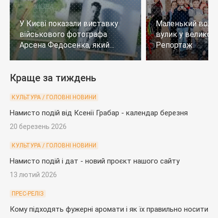
У Києві показали виставку
Маленький воло
військового фотографа
вулик у великому
Арсена Федосенка, який
Репортаж
загинув на війні
Краще за тиждень
КУЛЬТУРА / ГОЛОВНІ НОВИНИ
Намисто подій від Ксенії Грабар - календар березня
20 березень 2026
КУЛЬТУРА / ГОЛОВНІ НОВИНИ
Намисто подій і дат - новий проєкт нашого сайту
13 лютий 2026
ПРЕС-РЕЛІЗ
Кому підходять фужерні аромати і як їх правильно носити