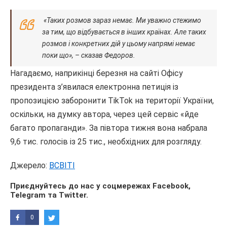
«Таких розмов зараз немає. Ми уважно стежимо
за тим, що відбувається в інших країнах. Але таких
розмов і конкретних дій у цьому напрямі немає
поки що», – сказав Федоров.
Нагадаємо, наприкінці березня на сайті Офісу
президента з’явилася електронна петиція із
пропозицією заборонити TikTok на території України,
оскільки, на думку автора, через цей сервіс «йде
багато пропаганди». За півтора тижня вона набрала
9,6 тис. голосів із 25 тис., необхідних для розгляду.
Джерело:
ВСВІТІ
Приєднуйтесь до нас у соцмережах
Facebook
,
Telegram
та
Twitter
.
0