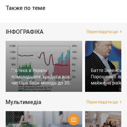
Также по теме
ІНФОГРАФІКА
Переглядати ще
Іпотека в Україні
Баттл Зеленськи
помолодшала: кредити все
Порошенко: лід
частіше бере молодь до 30
майже на рівних,
років
тих, хто не визн
Мультимедіа
Переглядати ще