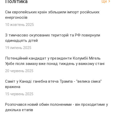
Політика
Ще
Сім європейських країн збільшили імпорт російських
енергоносіїв
10 жовтень 2025
З тимчасово окупованих територій та РФ повернули
одинадцять дітей
19 липень 2025
Потенційний кандидат у президенти Колумбії Мігель
Урібе після замаху вже понад тиждень у важкому стані
20 червень 2025
Саміт у Канаді: ганебна втеча Трампа - "велика сімка"
вражена
15 червень 2025
Розпочався новий обмін полоненими - він проходитиме у
декілька етапів