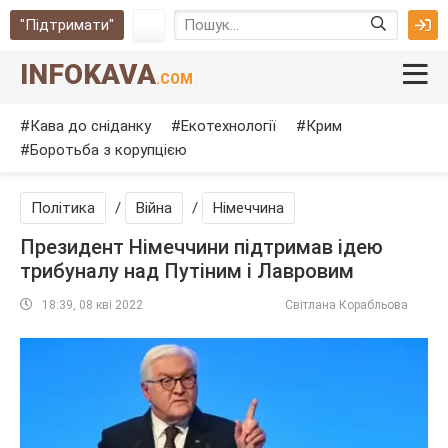
"Підтримати"
INFOKAVA
.COM
Кава до сніданку
Екотехнології
Крим
Боротьба з корупцією
Політика
/
Війна
/
Німеччина
Президент Німеччини підтримав ідею
трибуналу над Путіним і Лавровим
18:39, 08 кві 2022
Світлана Корабльова