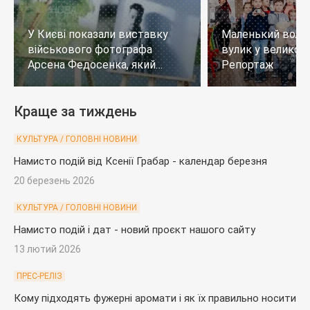
У Києві показали виставку
Маленький воло
військового фотографа
вулик у великому
Арсена Федосенка, який
Репортаж
загинув на війні
Краще за тиждень
КУЛЬТУРА / ГОЛОВНІ НОВИНИ
Намисто подій від Ксенії Грабар - календар березня
20 березень 2026
КУЛЬТУРА / ГОЛОВНІ НОВИНИ
Намисто подій і дат - новий проєкт нашого сайту
13 лютий 2026
ПРЕС-РЕЛІЗ
Кому підходять фужерні аромати і як їх правильно носити