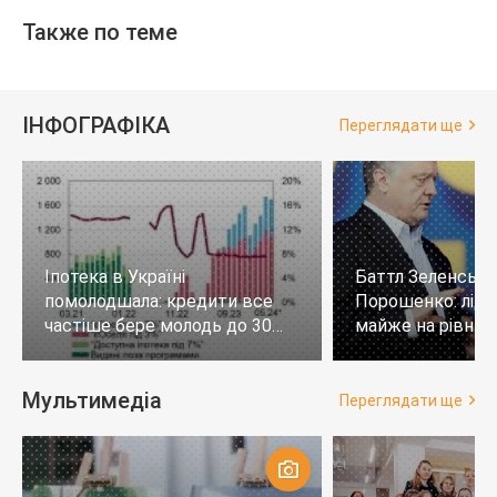
Также по теме
ІНФОГРАФІКА
Переглядати ще
Іпотека в Україні
Баттл Зеленськи
помолодшала: кредити все
Порошенко: лід
частіше бере молодь до 30
майже на рівних,
років
тих, хто не визн
Мультимедіа
Переглядати ще