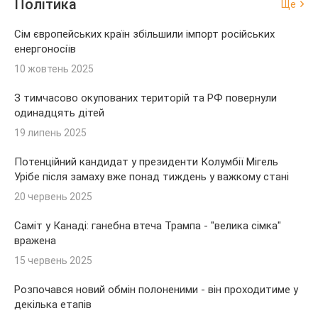
Політика
Ще
Сім європейських країн збільшили імпорт російських
енергоносіїв
10 жовтень 2025
З тимчасово окупованих територій та РФ повернули
одинадцять дітей
19 липень 2025
Потенційний кандидат у президенти Колумбії Мігель
Урібе після замаху вже понад тиждень у важкому стані
20 червень 2025
Саміт у Канаді: ганебна втеча Трампа - "велика сімка"
вражена
15 червень 2025
Розпочався новий обмін полоненими - він проходитиме у
декілька етапів