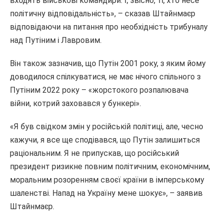
входять військові командири. І, звісно, ті, хто несе
політичну відповідальність», – сказав Штайнмаєр
відповідаючи на питання про необхідність трибуналу
над Путіним і Лавровим.
Він також зазначив, що Путін 2001 року, з яким йому
доводилося спілкуватися, не має нічого спільного з
Путіним 2022 року – «жорстокого розпалювача
війни, котрий заховався у бункері».
«Я був свідком змін у російській політиці, але, чесно
кажучи, я все ще сподівався, що Путін залишиться
раціональним. Я не припускав, що російський
президент ризикне повним політичним, економічним,
моральним розоренням своєї країни в імперському
шаленстві. Напад на Україну мене шокує», – заявив
Штайнмаєр.