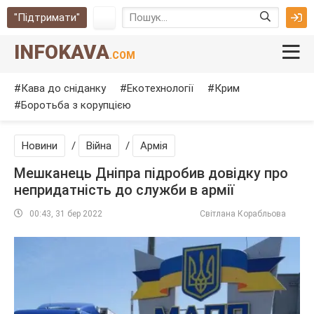
"Підтримати"
INFOKAVA
.COM
Кава до сніданку
Екотехнології
Крим
Боротьба з корупцією
Новини
/
Війна
/
Армія
Мешканець Дніпра підробив довідку про
непридатність до служби в армії
00:43, 31 бер 2022
Світлана Корабльова