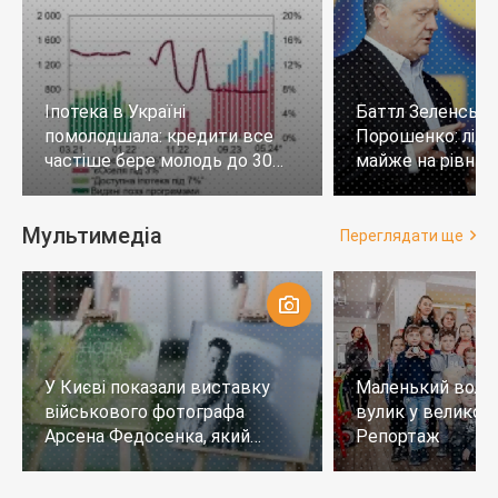
Іпотека в Україні
Баттл Зеленськи
помолодшала: кредити все
Порошенко: лід
частіше бере молодь до 30
майже на рівних,
років
тих, хто не визн
Мультимедіа
Переглядати ще
У Києві показали виставку
Маленький воло
військового фотографа
вулик у великому
Арсена Федосенка, який
Репортаж
загинув на війні