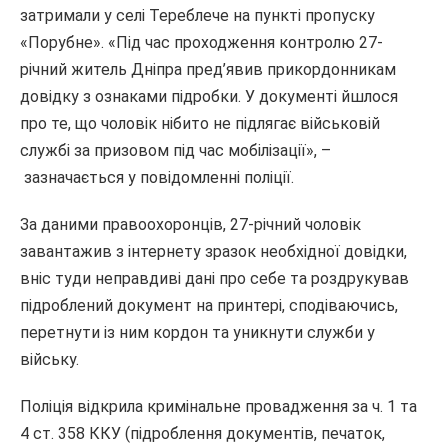
затримали у селі Тереблече на пункті пропуску
«Порубне».
«Під час проходження контролю 27-
річний житель Дніпра пред’явив прикордонникам
довідку з ознаками підробки. У документі йшлося
про те, що чоловік нібито не підлягає військовій
службі за призовом під час мобілізації», –
зазначається
у повідомленні поліції.
За даними правоохоронців, 27-річний чоловік
завантажив з інтернету зразок необхідної довідки,
вніс туди неправдиві дані про себе та роздрукував
підроблений документ на принтері, сподіваючись,
перетнути із ним кордон та уникнути служби у
війську.
Поліція відкрила кримінальне провадження за ч. 1 та
4 ст. 358 ККУ
(підроблення документів, печаток,