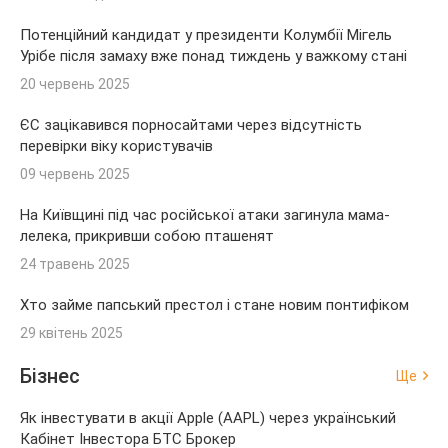
Потенційний кандидат у президенти Колумбії Мігель
Урібе після замаху вже понад тиждень у важкому стані
20 червень 2025
ЄС зацікавився порносайтами через відсутність
перевірки віку користувачів
09 червень 2025
На Київщині під час російської атаки загинула мама-
лелека, прикривши собою пташенят
24 травень 2025
Хто займе папський престол і стане новим понтифіком
29 квітень 2025
Бізнес
Ще
Як інвестувати в акції Apple (AAPL) через український
Кабінет Інвестора БТС Брокер