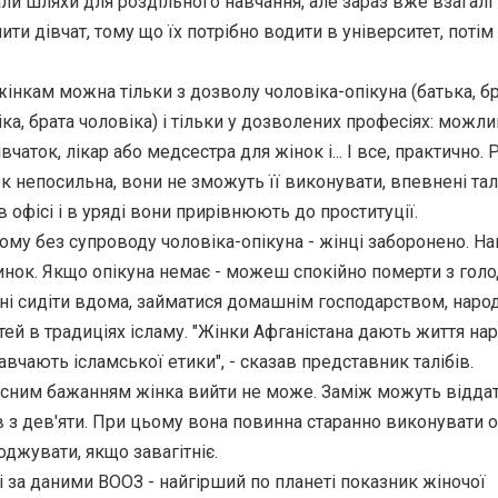
ли шляхи для роздільного навчання, але зараз вже взагалі
ти дівчат, тому що їх потрібно водити в університет, потім
інкам можна тільки з дозволу чоловіка-опікуна (батька, бр
ка, брата чоловіка) і тільки у дозволених професіях: можли
вчаток, лікар або медсестра для жінок і... І все, практично. 
ок непосильна, вони не зможуть її виконувати, впевнені тал
 офісі і в уряді вони прирівнюють до проституції.
дому без супроводу чоловіка-опікуна - жінці заборонено. На
ринок. Якщо опікуна немає - можеш спокійно померти з голо
ні сидіти вдома, займатися домашнім господарством, наро
тей в традиціях ісламу. "Жінки Афгaністана дають життя на
авчають ісламської етики", - сказав представник талібів.
асним бажанням жінка вийти не може. Заміж можуть відда
в з дев'яти. При цьому вона повинна старанно виконувати 
оджувати, якщо завагітніє.
ні за даними ВООЗ - найгірший по планеті показник жіночої