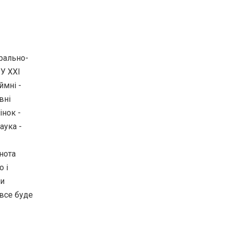
трально-
 У XXI
ймні -
вні
інок -
аука -
ьнота
о і
ти
 все буде