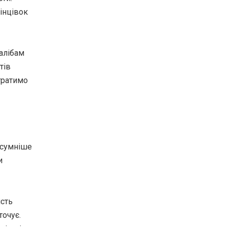
кінцівок
алібам
тів
тратимо
йсумніше
и
ість
точує.