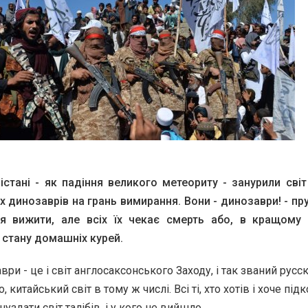
істані - як падіння великого метеориту - занурили світ
х динозаврів на грань вимирання. Вони - динозаври! - п
я вижити, але всіх їх чекає смерть або, в кращому 
 стану домашніх курей.
аври - це і світ англосаксонського Заходу, і так званий русскій
китайський світ в тому ж числі. Всі ті, хто хотів і хоче підк
нуздати світ талібів, і у кого не вийшло.