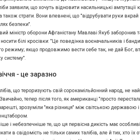
ліби заявили, що хочуть відновити насильницькі ампутації 
 а також страти. Вони впевнені, що "відрубувати руки вкрай
лях безпеки".
вий міністр оборони Афганістану Мавлаві Якуб заборонив т
 носити білі кросівки: "Це поведінка воєначальників і банди
о режиму; якщо продовжимо вести себе так, не дай Бог, в
у систему".
іччя - це заразно
алібів, що тероризують свій сорокамільйонний народ, не на
. Звичайно, тепер після того, як американці "просто перестал
, нарешті, зрозуміли "яка різниця" між світською державою і
онцтабором.
іше і небезпечніше те, що ця первісна дикість має особлив
ати в свідомість не тільки самих талібів, але й тих, хто їх о