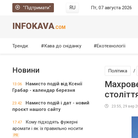
RU
"Підтримати"
Пт, 07 августа 2026
INFOKAVA
.COM
Тренди:
Кава до сніданку
Екотехнології
Новини
Політика
/
Махрове
Намисто подій від Ксенії
13:06
Грабар - календар березня
столітт
Намисто подій і дат - новий
23:42
23:55, 29 вер 
проєкт нашого сайту
Кому підходять фужерні
17:47
аромати і як їх правильно носити
PR