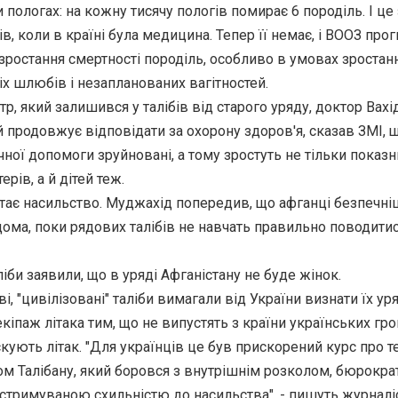
 пологах: на кожну тисячу пологів помирає 6 породіль. І це 
ів, коли в країні була медицина. Тепер її немає, і ВООЗ про
зростання смертності породіль, особливо в умовах зростан
ніх шлюбів і незапланованих вагітностей.
тр, який залишився у талібів від старого уряду, доктор Вахі
 продовжує відповідати за охорону здоров'я, сказав ЗМІ, 
ної допомоги зруйновані, а тому зростуть не тільки показ
ерів, а й дітей теж.
остає насильство. Муджахід попередив, що афганці безпечн
ома, поки рядових талібів не навчать правильно поводитис
іби заявили, що в уряді Афганістану не буде жінок.
і, "цивілізовані" таліби вимагали від України визнати їх уря
іпаж літака тим, що не випустять з країни українських гро
скують літак. "Для українців це був прискорений курс про т
ом Талібану, який боровся з внутрішнім розколом, бюрокр
 стримуваною схильністю до насильства", - пишуть журналі