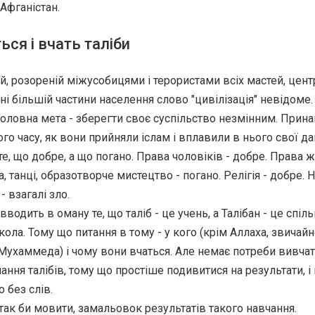
 Афганістан.
ься і вчать таліби
ій, розореній міжусобицями і терористами всіх мастей, цен
їні більшій частини населення слово "цивілізація" невідоме.
 головна мета - зберегти своє суспільство незмінним. Прина
го часу, як вони прийняли іслам і вплавили в нього свої да
е, що добре, а що погано. Права чоловіків - добре. Права ж
, танці, образотворче мистецтво - погано. Релігія - добре. Н
- взагалі зло.
 вводить в оману те, що таліб - це учень, а Талібан - це спіл
кола. Тому що питання в тому - у кого (крім Аллаха, звичайн
Мухаммеда) і чому вони вчаться. Але немає потреби вивча
ання талібів, тому що простіше подивитися на результати, і
 без слів.
 так би мовити, замальовок результатів такого навчання.