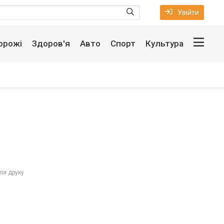
Увійти
орожі
Здоров'я
Авто
Спорт
Культура
ля друку