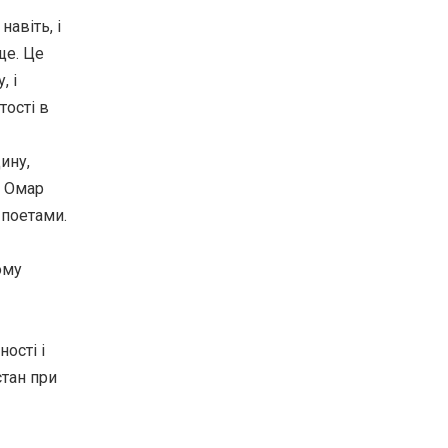
авіть, і
ще. Це
, і
тості в
ину,
і Омар
 поетами.
ому
ності і
стан при