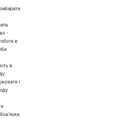
 забирати
ата,
во -
Робота в
іби.
віть в
ду.
джувати і
роду
ти
обов'язки