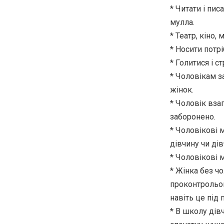
* Читати і пис
мулла.
* Театр, кіно, 
* Носити потрі
* Голитися і с
* Чоловікам з
жінок.
* Чоловік вза
заборонено.
* Чоловікові 
дівчину чи дів
* Чоловікові 
* Жінка без чо
проконтрольов
навіть це під 
* В школу дів