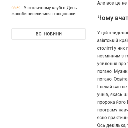
Але все це не
У столичному клубі в День
08:59
жалоби веселилися і танцювали
Чому вчат
У цій злиденн
ВСІ НОВИНИ
азіатській кра
столітті у них
незмінним з то
уявлення про т
погано. Музика
погано. Освіта 
І нехай вас не
учнів, якась ш
пророка його 
програму навч
ясно практично
Ось декілька,