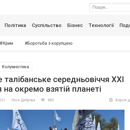
Політика
Суспільство
Бізнес
Технології
Под
Крим
Боротьба з корупцією
Колумністика
 талібанське середньовіччя XXI
я на окремо взятій планеті
2021
Леся Диброва
885
Версія д