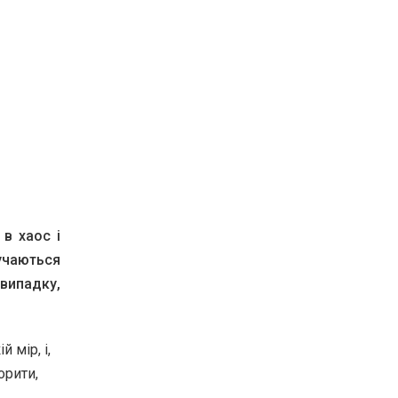
 в хаос і
ручаються
випадку,
 мір, і,
орити,