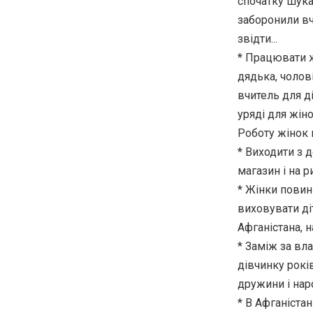
спочатку шука
заборонили вчи
звідти...
* Працювати ж
дядька, чолові
вчитель для ді
уряді для жін
Роботу жінок в
* Виходити з 
магазин і на 
* Жінки повин
виховувати ді
Афгaністана, н
* Заміж за вл
дівчинку рокі
дружини і нар
* В Афганіста