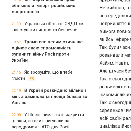
збільшили імпорт російських
Не вийшло, том
енергоносіїв
не середньові
неприйняття ін
Українські облігації ОВДП: як
21:39
інвестувати вигідно та безпечно
вимога повног
якійсь інферна
Трамп все песимістичніше
18:57
Так, були час
оцінює свою спроможність
зупинити війну Росії проти
розвивали мат
України
Хайям. Навіть
Але ці часи б
Як зрозуміти, що в тебе
21:15
глисти
Так, є сьогод
PR
розвивають на
В Україні розкидано мільйон
22:19
інакомислячих.
мін, а замінована площа більша за
Так, є сьогодн
Англію
середньовіччя 
У Швеції вимагають закриття
22:08
всій своїй ре
церкви, звідки шпигували за
цивілізаційно
аеродромом НАТО для Росії