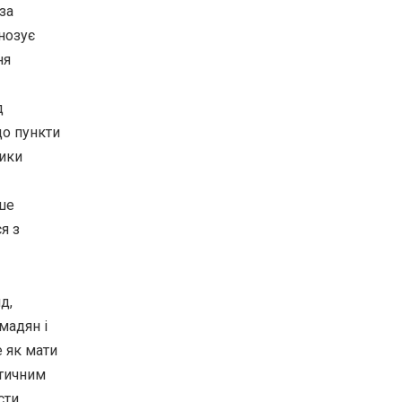
за
гнозує
ня
д
що пункти
ники
іше
я з
д,
мадян і
е як мати
атичним
сти.