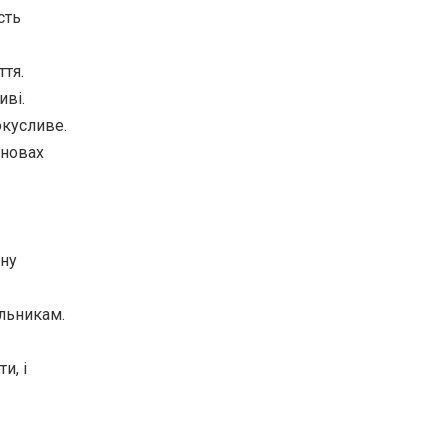
сть
ття.
иві.
окусливе.
ановах
ану
альникам.
и, і