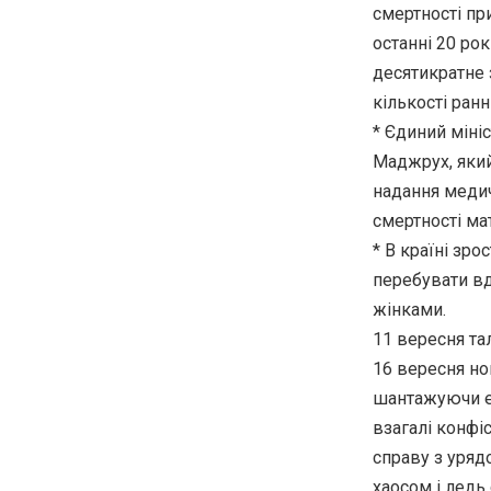
смертності при
останні 20 рок
десятикратне 
кількості ран
* Єдиний мініс
Маджрух, який
надання медич
смертності мат
* В країні зр
перебувати вд
жінками.
11 вересня тал
16 вересня нов
шантажуючи ек
взагалі конфі
справу з уряд
хаосом і ледь