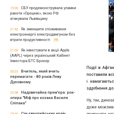
СБУ продемонструвала уламки
15:00
ракети «Орєшнік», якою РФ
атакувала Львівщину
Як зменшити споживання
21:42
електроенергії електродвигуном без
втрати продуктивності
PR
Як інвестувати в акції Apple
21:03
(AAPL) через український Кабінет
Інвестора БТС Брокер
Події в Афган
Вчитель, який вчить
00:23
поставили всі
перемагати - 80 років Леву
і намагаютьс
Духовному
здрібніння до
Надзвичайна прем'єра: рок-
23:08
опера "Міф про козака Василя
Ну, так, диноз
Сліпака"
дуже можливо, 
Сім європейських країн
приручити, заг
19:46