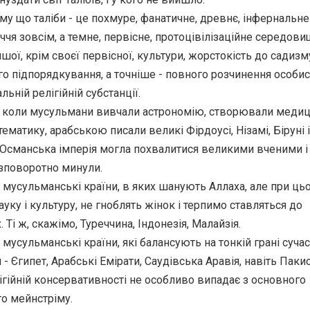
у що таліби - це похмуре, фанатичне, древнє, інфернальне н
ччя зовсім, а темне, первісне, протоцівілізаційне середови
шої, крім своєї первісної, культури, жорстокість до садизму
о підпорядкування, а точніше - повного розчинення особис
льній релігійній субстанції.
и, коли мусульмани вивчали астрономію, створювали медиц
ематику, арабською писали великі Фірдоусі, Нізамі, Біруні 
 Османська імперія могла похвалитися великими вченими і
езповоротно минули.
ні мусульманські країни, в яких шанують Аллаха, але при ць
уку і культуру, не гноблять жінок і терпимо ставляться до
 Ті ж, скажімо, Туреччина, Індонезія, Малайзія.
і мусульманські країни, які балансують на тонкій грані сучас
- Єгипет, Арабські Емірати, Саудівська Аравія, навіть Паки
лігійній консервативності не особливо випадає з основного
го мейнстріму.