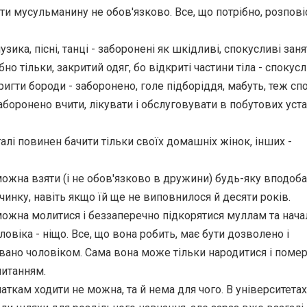
ати мусульманину не обов'язково. Все, що потрібно, розпові
музика, пісні, танці - заборонені як шкідливі, спокусливі заня
бно тільки, закритий одяг, бо відкриті частини тіла - спокусл
тригти бороди - заборонено, голе підборіддя, мабуть, теж сп
аборонено вчити, лікувати і обслуговувати в побутових уст
галі повинен бачити тільки своїх домашніх жінок, інших -
можна взяти (і не обов'язково в дружини) будь-яку вподоб
чинку, навіть якщо їй ще не виповнилося й десяти років.
можна молитися і беззаперечно підкорятися муллам та нач
ловіка - ніщо. Все, що вона робить, має бути дозволено і
ано чоловіком. Сама вона може тільки народитися і померт
питанням.
чаткам ходити не можна, та й нема для чого. В університетах