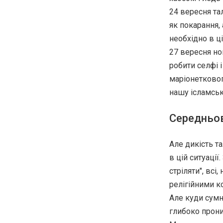
24 вересня та
як покарання,
необхідно в ці
27 вересня но
робити селфі і
маріонетковог
нашу ісламськ
Середньов
Але дикість т
в цій ситуації
стріляти", всі
релігійними к
Але куди сумн
глибоко проник