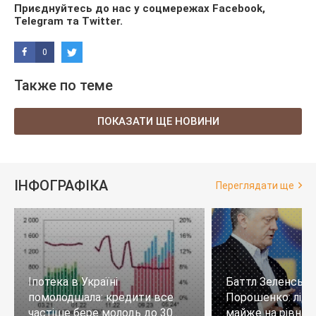
Приєднуйтесь до нас у соцмережах
Facebook
,
Telegram
та
Twitter
.
0
Также по теме
ПОКАЗАТИ ЩЕ НОВИНИ
ІНФОГРАФІКА
Переглядати ще
Іпотека в Україні
Баттл Зеленськи
помолодшала: кредити все
Порошенко: лід
частіше бере молодь до 30
майже на рівних,