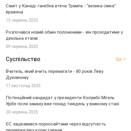
Саміт у Канаді: ганебна втеча Трампа - "велика сімка"
вражена
15 червень 2025
Розпочався новий обмін полоненими - він проходитиме у
декілька етапів
09 червень 2025
Суспільство
Ще
Вчитель, який вчить перемагати - 80 років Леву
Духовному
11 листопад 2025
Потенційний кандидат у президенти Колумбії Мігель
Урібе після замаху вже понад тиждень у важкому стані
20 червень 2025
ЄС зацікавився порносайтами через відсутність
перевірки віку користувачів