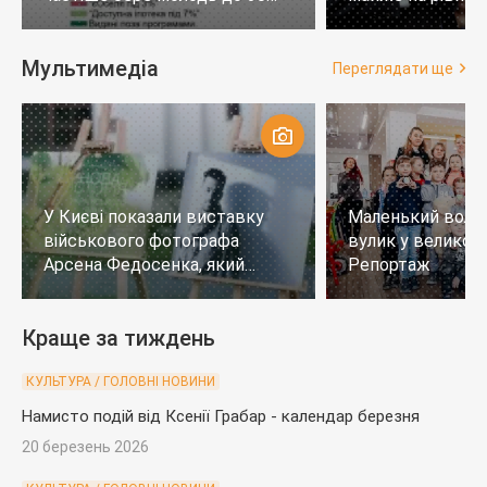
років
тих, хто не визн
Мультимедіа
Переглядати ще
У Києві показали виставку
Маленький воло
військового фотографа
вулик у великому
Арсена Федосенка, який
Репортаж
загинув на війні
Краще за тиждень
КУЛЬТУРА / ГОЛОВНІ НОВИНИ
Намисто подій від Ксенії Грабар - календар березня
20 березень 2026