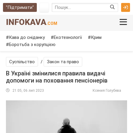
"Підтримати"
INFOKAVA
.COM
Кава до сніданку
Екотехнології
Крим
Боротьба з корупцією
Суспільство
/
Закон та право
В Україні змінилися правила видачі
допомоги на поховання пенсіонерів
21:05, 06 лип 2023
Ксения Голубева