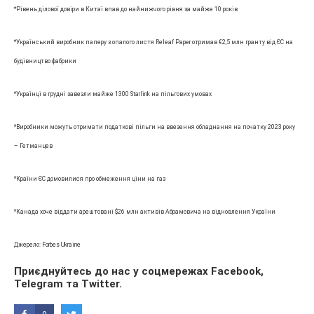
*Рівень ділової довіри в Китаї впав до найнижчого рівня за майже 10 років
*Український виробник паперу з опалого листя Releaf Paper отримав €2,5 млн гранту від ЄС на
будівництво фабрики
*Українці в грудні завезли майже 1300 Starlink на пільгових умовах
*Виробники можуть отримати податкові пільги на ввезення обладнання на початку 2023 року
– Гетманцев
*Країни ЄС домовилися про обмеження ціни на газ
*Канада хоче віддати арештовані $26 млн активів Абрамовича на відновлення України
Джерело: Forbes Ukraine
Приєднуйтесь до нас у соцмережах
Facebook
,
Telegram
та
Twitter
.