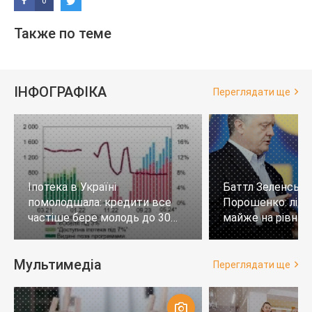
0
Также по теме
ІНФОГРАФІКА
Переглядати ще
Іпотека в Україні
Баттл Зеленськи
помолодшала: кредити все
Порошенко: лід
частіше бере молодь до 30
майже на рівних,
років
тих, хто не визн
Мультимедіа
Переглядати ще