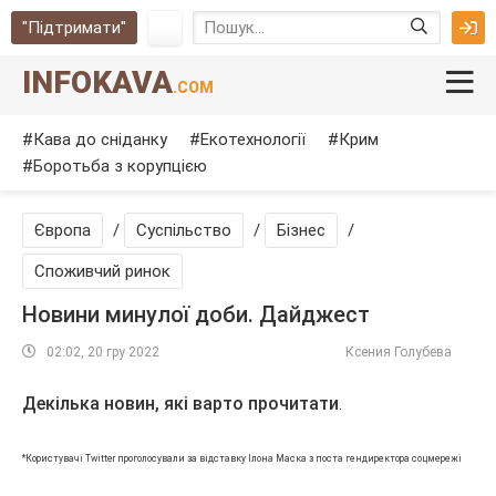
"Підтримати"
INFOKAVA
.COM
Кава до сніданку
Екотехнології
Крим
Боротьба з корупцією
Європа
/
Суспільство
/
Бізнес
/
Споживчий ринок
Новини минулої доби. Дайджест
02:02, 20 гру 2022
Ксения Голубева
Декілька новин, які варто прочитати
.
*Користувачі Twitter проголосували за відставку Ілона Маска з поста гендиректора соцмережі