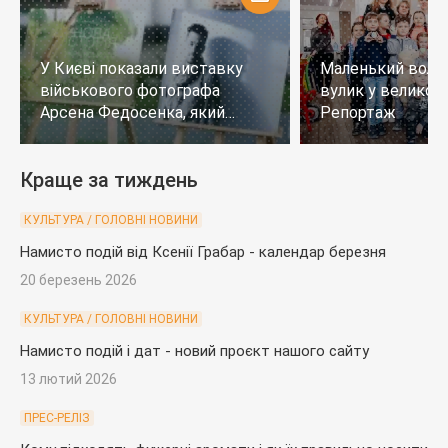
У Києві показали виставку
Маленький воло
військового фотографа
вулик у великому
Арсена Федосенка, який
Репортаж
загинув на війні
Краще за тиждень
КУЛЬТУРА / ГОЛОВНІ НОВИНИ
Намисто подій від Ксенії Грабар - календар березня
20 березень 2026
КУЛЬТУРА / ГОЛОВНІ НОВИНИ
Намисто подій і дат - новий проєкт нашого сайту
13 лютий 2026
ПРЕС-РЕЛІЗ