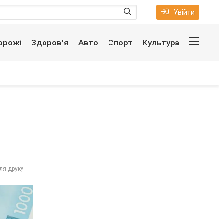
Увійти
орожі
Здоров'я
Авто
Спорт
Культура
ля друку