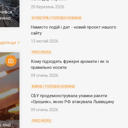
20 березень 2026
чився
ачено
КУЛЬТУРА / ГОЛОВНІ НОВИНИ
е
Намисто подій і дат - новий проєкт нашого
сайту
13 лютий 2026
ядати ще
ПРЕС-РЕЛІЗ
Кому підходять фужерні аромати і як їх
правильно носити
09 січень 2026
ВІЙНА / ГОЛОВНІ НОВИНИ
СБУ продемонструвала уламки ракети
«Орєшнік», якою РФ атакувала Львівщину
09 січень 2026
ПРЕС-РЕЛІЗ
 лінії