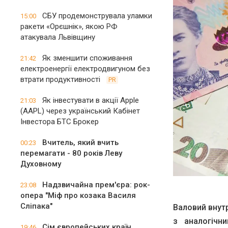
СБУ продемонструвала уламки
15:00
ракети «Орєшнік», якою РФ
атакувала Львівщину
Як зменшити споживання
21:42
електроенергії електродвигуном без
втрати продуктивності
PR
Як інвестувати в акції Apple
21:03
(AAPL) через український Кабінет
Інвестора БТС Брокер
Вчитель, який вчить
00:23
перемагати - 80 років Леву
Духовному
Надзвичайна прем'єра: рок-
23:08
опера "Міф про козака Василя
Сліпака"
Валовий внутр
з аналогічн
Сім європейських країн
19:46