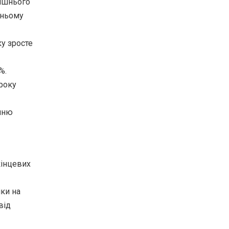
рішнього
дньому
у зросте
%.
року
анню
кінцевих
іки на
від