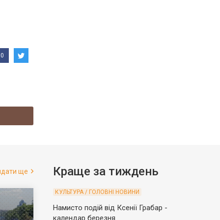
0
Краще за тиждень
ядати ще
КУЛЬТУРА / ГОЛОВНІ НОВИНИ
Намисто подій від Ксенії Грабар -
календар березня