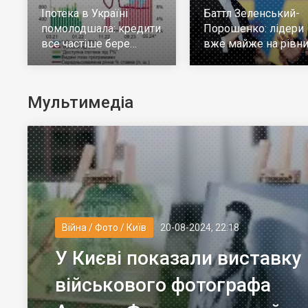
Іпотека в Україні
Баттл Зеленський-
помолодшала: кредити
Порошенко: лідери
все частіше бере
вже майже на рівни
молодь до 30 років
але багато тих, хто н
визначився
Мультимедіа
Війна / Фото / Київ
20-08-2024, 22:18
У Києві показали виставку
військового фотографа