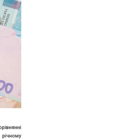
орівнянні
 річному