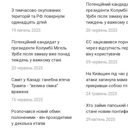
Потенційний кандида
З тимчасово окупованих
президенти Колумбії
територій та РФ повернули
Урібе після замаху в
одинадцять дітей
тиждень у важкому с
19 липень 2025
20 червень 2025
Потенційний кандидат у
ЄС зацікавився пор
президенти Колумбії Мігель
через відсутність пе
Урібе після замаху вже понад
віку користувачів
тиждень у важкому стані
09 червень 2025
20 червень 2025
На Київщині під час 
Саміт у Канаді: ганебна втеча
атаки загинула мама
Трампа - "велика сімка"
прикривши собою пт
вражена
24 травень 2025
15 червень 2025
Хто займе папський п
Розпочався новий обмін
стане новим понтиф
полоненими - він проходитиме
29 квітень 2025
у декілька етапів