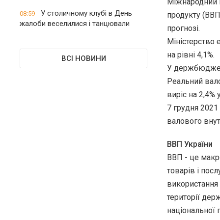
Міжнародний 
У столичному клубі в День
08:59
продукту (ВВП
жалоби веселилися і танцювали
прогнозі.
Міністерство 
на рівні 4,1%.
ВСІ НОВИНИ
У держбюджеті
Реальний вало
виріс на 2,4% 
7 грудня 2021
валового внут
ВВП України
ВВП - це макр
товарів і пос
використання 
території дер
національної 