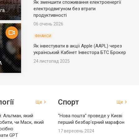
Як зменшити споживання електроенергії
електродвигуном без втрати
га
продуктивності
06 січень 2026
ФІНАНСИ
Як інвестувати в акції Apple (AAPL) через
український Кабінет Інвестора БТС Брокер
24 листопад 2025
А
огії
Спорт
Ще
Ще
: Альтман, який
"Нова пошта" проведе у Києві
обити, чи Маск, який
перший безбар'єрний марафон
осібно
17 вересень 2024
вати GPT