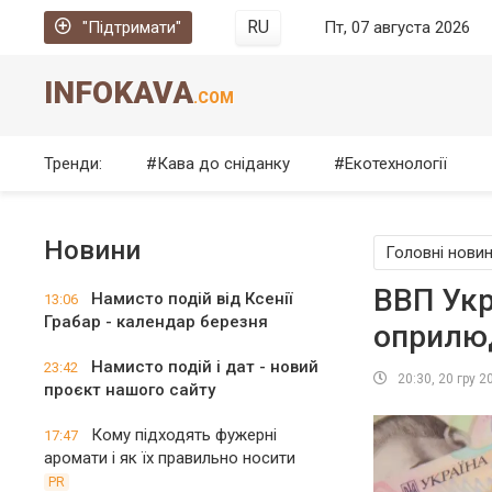
RU
"Підтримати"
Пт, 07 августа 2026
INFOKAVA
.COM
Тренди:
Кава до сніданку
Екотехнології
Новини
Головні нови
ВВП Укр
Намисто подій від Ксенії
13:06
Грабар - календар березня
оприлюд
Намисто подій і дат - новий
23:42
20:30, 20 гру 2
проєкт нашого сайту
Кому підходять фужерні
17:47
аромати і як їх правильно носити
PR