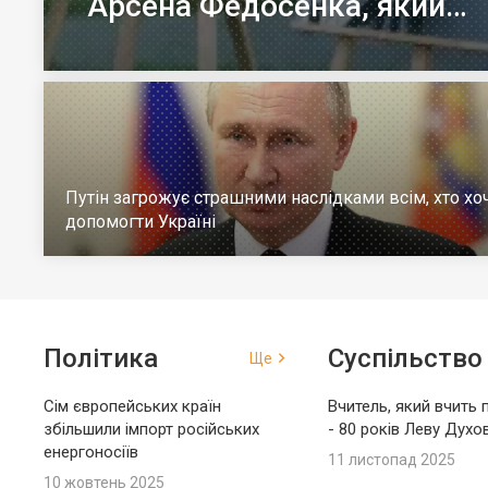
Арсена Федосенка, який
загинув на війні
Путін загрожує страшними наслідками всім, хто хо
допомогти Україні
Політика
Суспільство
Ще
Сім європейських країн
Вчитель, який вчить 
збільшили імпорт російських
- 80 років Леву Духо
енергоносіїв
11 листопад 2025
10 жовтень 2025