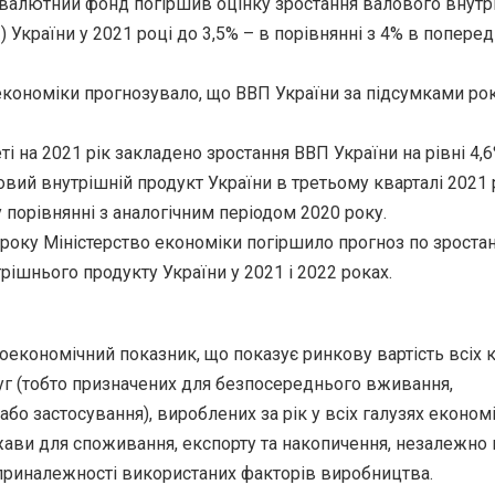
валютний фонд погіршив оцінку зростання валового внут
) України у 2021 році до 3,5% – в порівнянні з 4% в попере
економіки прогнозувало, що ВВП України за підсумками рок
 на 2021 рік закладено зростання ВВП України на рівні 4,6
вий внутрішній продукт України в третьому кварталі 2021 
у порівнянні з аналогічним періодом 2020 року.
 року Міністерство економіки погіршило прогноз по зрост
рішнього продукту України у 2021 і 2022 роках.
оекономічний показник, що показує ринкову вартість всіх 
луг (тобто призначених для безпосереднього вживання,
або застосування), вироблених за рік у всіх галузях економ
жави для споживання, експорту та накопичення, незалежно 
приналежності використаних факторів виробництва.