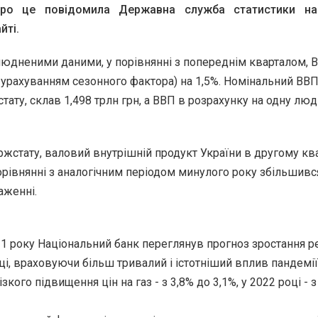
Про це повідомила Державна служба статистики н
йті.
людненими даними, у порівнянні з попереднім кварталом, 
 урахуванням сезонного фактора) на 1,5%. Номінальний ВВП
ату, склав 1,498 трлн грн, а ВВП в розрахунку на одну люд
жстату, валовий внутрішній продукт України в другому ква
орівнянні з аналогічним періодом минулого року збільшивс
аженні.
1 року Національний банк переглянув прогноз зростання р
ці, враховуючи більш тривалий і істотніший вплив пандемії
ізкого підвищення цін на газ - з 3,8% до 3,1%, у 2022 році - 