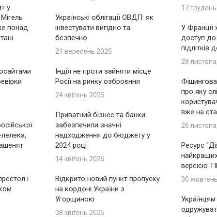
т у
17 грудень
 Мігель
Українські облігації ОВДП: як
же понад
інвестувати вигідно та
У Франції
тані
безпечно
доступ до
підлітків 
21 вересень 2025
28 листопа
носайтами
Індія не проти зайняти місце
ревірки
Росії на ринку озброєння
Фішингова 
про яку сл
24 квітень 2025
користувач
вже на ста
Приватний бізнес та банки
російської
забезпечили значні
26 листопа
-лелека,
надходження до бюджету у
ашенят
2024 році
Ресурс "Ді
найкращих 
14 квітень 2025
версією T
рестол і
Відкрито новий пункт пропуску
30 жовтен
іком
на кордоні України з
Угорщиною
Українцям
одружуват
08 квітень 2025