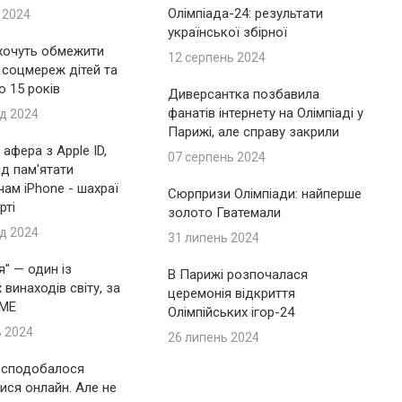
Олімпіада-24: результати
 2024
української збірної
 хочуть обмежити
12 серпень 2024
 соцмереж дітей та
до 15 років
Диверсантка позбавила
фанатів інтернету на Олімпіаді у
д 2024
Парижі, але справу закрили
афера з Apple ID,
07 серпень 2024
ід пам'ятати
ам iPhone - шахраї
Сюрпризи Олімпіади: найперше
рті
золото Гватемали
д 2024
31 липень 2024
я" — один із
В Парижі розпочалася
винаходів світу, за
церемонія відкриття
IME
Олімпійських ігор-24
ь 2024
26 липень 2024
 сподобалося
ися онлайн. Але не