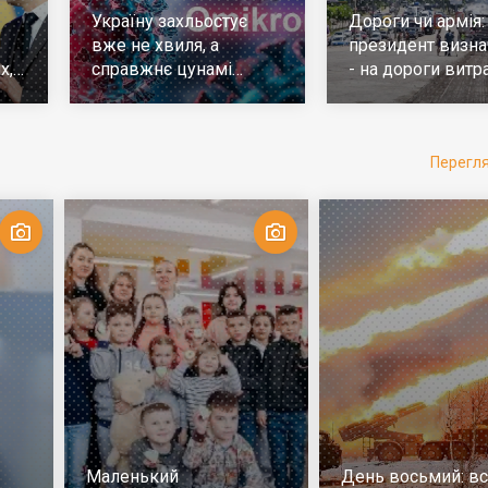
Україну захльостує
Дороги чи армія:
вже не хвиля, а
президент визна
х,
справжнє цунамі
- на дороги витр
е
ковіда. Що робити
у 10 разів більш
Перегл
Маленький
День восьмий: всі