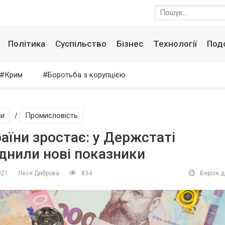
Політика
Суспільство
Бізнес
Технології
Под
Крим
Боротьба з корупцією
ни
/
Промисловість
аїни зростає: у Держстаті
нили нові показники
021
Леся Диброва
834
Версія д