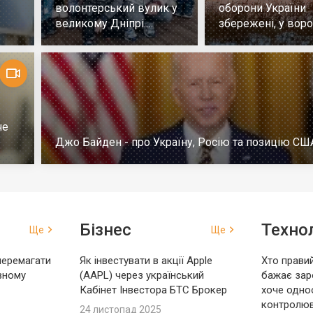
волонтерський вулик у
оборони України
великому Дніпрі.
збережені, у воро
Репортаж
немає успіху
че
Джо Байден - про Україну, Росію та позицію СШ
Бізнес
Технол
Ще
Ще
перемагати
Як інвестувати в акції Apple
Хто правий
вному
(AAPL) через український
бажає зар
Кабінет Інвестора БТС Брокер
хоче одно
контролю
24 листопад 2025