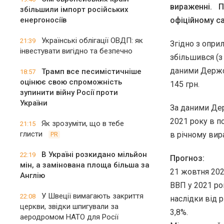
вираженні. 
збільшили імпорт російських
енергоносіїв
офіційному са
Українські облігації ОВДП: як
21:39
Згідно з опри
інвестувати вигідно та безпечно
збільшився (з
даними Держст
Трамп все песимістичніше
18:57
оцінює свою спроможність
145 грн.
зупинити війну Росії проти
України
За даними Дер
2021 року в п
Як зрозуміти, що в тебе
21:15
глисти
в річному вир
PR
В Україні розкидано мільйон
22:19
Прогноз:
мін, а замінована площа більша за
21 жовтня 202
Англію
ВВП у 2021 ро
У Швеції вимагають закриття
22:08
наслідки від р
церкви, звідки шпигували за
3,8%.
аеродромом НАТО для Росії