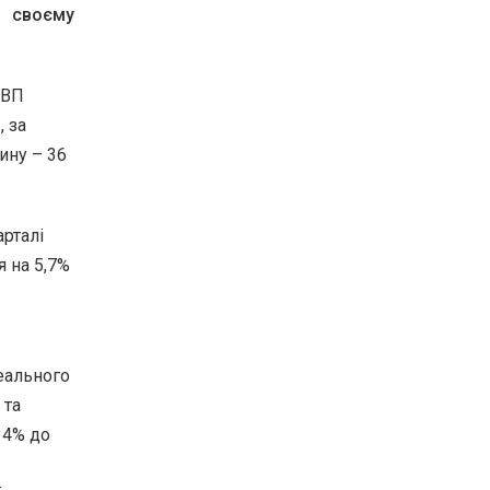
а своєму
ВВП
, за
ину – 36
рталі
я на 5,7%
еального
 та
з 4% до