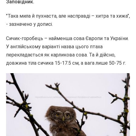
Заповідник.
"Така мила й пухнаста, але насправді – хитра та хижа",
- зазначено у дописі.
Сичик-горобець – найменша сова Європи та України.
У англійському варіанті назва цього птаха
перекладається як карликова сова. Та й дійсно,
довжина тіла сичика 15-17.5 см, а вага лише 50-75 г.