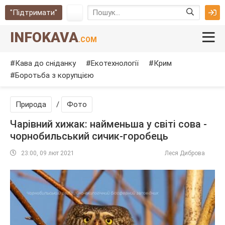
"Підтримати"
INFOKAVA
.COM
Кава до сніданку
Екотехнології
Крим
Боротьба з корупцією
Природа
/
Фото
Чарівний хижак: найменьша у світі сова -
чорнобильський сичик-горобець
23:00, 09 лют 2021
Леся Диброва