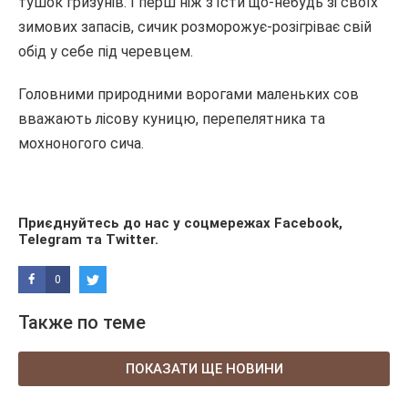
тушок гризунів. І перш ніж з’їсти що-небудь зі своїх
зимових запасів, сичик розморожує-розігріває свій
обід у себе під черевцем.
Головними природними ворогами маленьких сов
вважають лісову куницю, перепелятника та
мохноногого сича.
Приєднуйтесь до нас у соцмережах
Facebook
,
Telegram
та
Twitter
.
0
Также по теме
ПОКАЗАТИ ЩЕ НОВИНИ