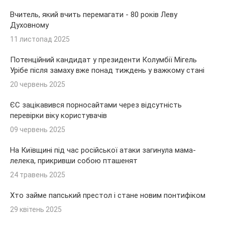
Вчитель, який вчить перемагати - 80 років Леву
Духовному
11 листопад 2025
Потенційний кандидат у президенти Колумбії Мігель
Урібе після замаху вже понад тиждень у важкому стані
20 червень 2025
ЄС зацікавився порносайтами через відсутність
перевірки віку користувачів
09 червень 2025
На Київщині під час російської атаки загинула мама-
лелека, прикривши собою пташенят
24 травень 2025
Хто займе папський престол і стане новим понтифіком
29 квітень 2025