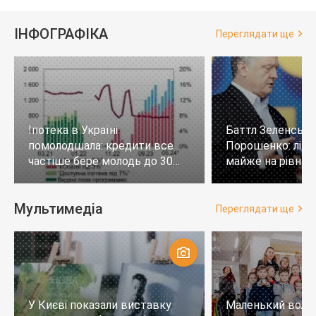
ІНФОГРАФІКА
Переглядати ще
Іпотека в Україні
Баттл Зеленськи
помолодшала: кредити все
Порошенко: лід
частіше бере молодь до 30
майже на рівних,
років
тих, хто не визн
Мультимедіа
Переглядати ще
У Києві показали виставку
Маленький воло