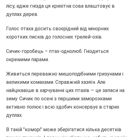
лісу, адже гнізда ця крихітна сова влаштовує в
дуплах дерев.
Голос птаха досить своєрідний від мінорних
коротких писків до голосних трелей-охів.
Сичик-горобець – птах-однолюб. Гніздиться
окремими парами.
Живиться переважно мишоподібними гризунами і
великими комахами. Справжній хазяїн. Але
найцікавіше в харчуванні цих птахів — це запаси на
зиму. Сичик по осені з першими заморозками
активно полює і всю здобич консервує в старих
дуплах.
В такій "коморі" може зберігатися кілька десятків