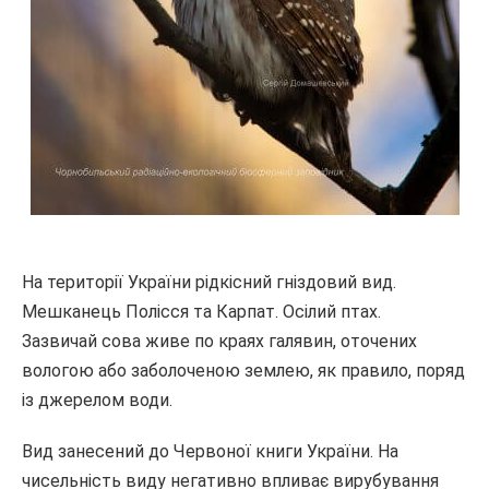
На території України рідкісний гніздовий вид.
Мешканець Полісся та Карпат. Осілий птах.
Зазвичай сова живе по краях галявин, оточених
вологою або заболоченою землею, як правило, поряд
із джерелом води.
Вид занесений до Червоної книги України. На
чисельність виду негативно впливає вирубування