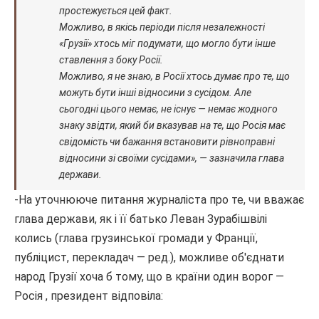
простежується цей факт.
Можливо, в якісь періоди після незалежності
«Грузії» хтось міг подумати, що могло бути інше
ставлення з боку Росії.
Можливо, я не знаю, в Росії хтось думає про те, що
можуть бути інші відносини з сусідом. Але
сьогодні цього немає, не існує — немає жодного
знаку звідти, який би вказував на те, що Росія має
свідомість чи бажання встановити рівноправні
відносини зі своїми сусідами», — зазначила глава
держави.
-На уточнююче питання журналіста про те, чи вважає
глава держави, як і її батько Леван Зурабішвілі
колись (глава грузинської громади у Франції,
публіцист, перекладач — ред.), можливе об'єднати
народ Грузії хоча б тому, що в країни один ворог —
Росія , президент відповіла: