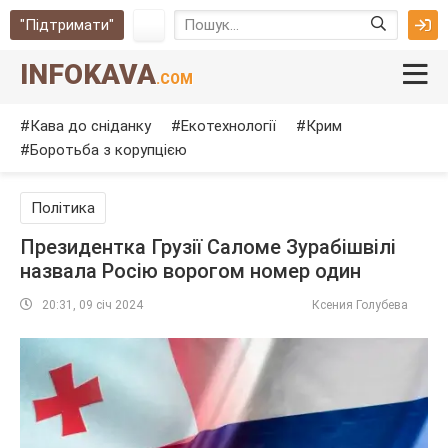
"Підтримати"
INFOKAVA
.COM
Кава до сніданку
Екотехнології
Крим
Боротьба з корупцією
Політика
Президентка Грузії Саломе Зурабішвілі
назвала Росію ворогом номер один
20:31, 09 січ 2024
Ксения Голубева