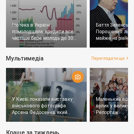
Іпотека в Україні
Баттл Зеленськи
помолодшала: кредити все
Порошенко: лід
частіше бере молодь до 30
майже на рівних,
років
тих, хто не визн
Мультимедіа
Переглядати ще
У Києві показали виставку
Маленький воло
військового фотографа
вулик у великому
Арсена Федосенка, який
Репортаж
загинув на війні
Краще за тиждень