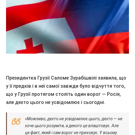
Президентка Грузії Саломе Зурабішвілі заявила, що
у її предків і в неї самої завжди було відчуття того,
що у Грузії протягом століть один ворог — Росія,
але дехто цього не усвідомлює і сьогодні.
«Можливо, дехто не усвідомлює цього, дехто — не
хоче цього розуміти, а декого це влаштовує. Але
це факт, який і сам ворог не приховує. У всьому