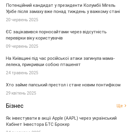
Потенційний кандидат у президенти Колумбії Мігель
Урібе після замаху вже понад тиждень у важкому стані
20 червень 2025
ЄС зацікавився порносайтами через відсутність
перевірки віку користувачів
09 червень 2025
На Київщині під час російської атаки загинула мама-
лелека, прикривши собою пташенят
24 травень 2025
Хто займе папський престол і стане новим понтифіком
29 квітень 2025
Бізнес
Ще
Як інвестувати в акції Apple (AAPL) через український
Кабінет Інвестора БТС Брокер