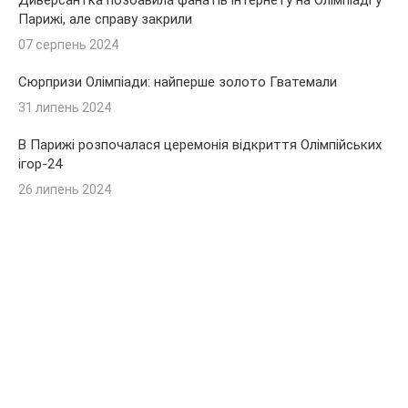
Диверсантка позбавила фанатів інтернету на Олімпіаді у
Парижі, але справу закрили
07 серпень 2024
Сюрпризи Олімпіади: найперше золото Гватемали
31 липень 2024
В Парижі розпочалася церемонія відкриття Олімпійських
ігор-24
26 липень 2024