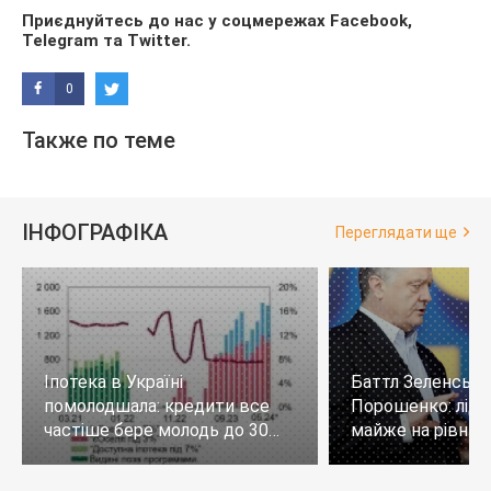
Приєднуйтесь до нас у соцмережах
Facebook
,
Telegram
та
Twitter
.
0
Также по теме
ІНФОГРАФІКА
Переглядати ще
Іпотека в Україні
Баттл Зеленськи
помолодшала: кредити все
Порошенко: лід
частіше бере молодь до 30
майже на рівних,
років
тих, хто не визн