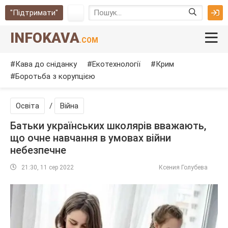
"Підтримати"
INFOKAVA
.COM
Кава до сніданку
Екотехнології
Крим
Боротьба з корупцією
Освіта
/
Війна
Батьки українських школярів вважають,
що очне навчання в умовах війни
небезпечне
21:30, 11 сер 2022
Ксения Голубева