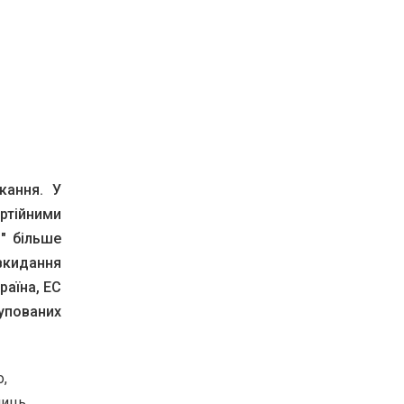
кання. У
артійними
" більше
 вкидання
раїна, ЕС
упованих
о,
иць.