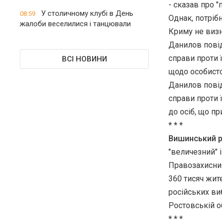
- сказав про 
У столичному клубі в День
08:59
Однак, потрібн
жалоби веселилися і танцювали
Криму не визн
Данилов повід
справи проти 
ВСІ НОВИНИ
щодо особисто
Данилов повід
справи проти 
до осіб, що п
* * *
Вишинський р
"величезний" і
Правозахисни
360 тисяч жит
російських ви
Ростовській об
* * *