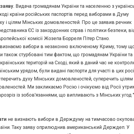
заяву.
Видача громадянам України та населенню з українс
Сході країни російських паспортів перед виборами в Думу
ху і цілям Мінських домовленостей. Про це заявив речник
едставника ЄС із закордонних справ і політики безпеки, ві
ропейської комісії Жозепа Борреля Пітер Стано.
 визнаємо вибори в незаконно включеному Криму, тому що
 ми також стурбовані тим фактом, що громадянам України та
країнських територій на Сході, який в даний час не контро
їнським урядом, були видані паспорти для участі в цих рос
уперечить духу Мінських домовленостей, суперечить цілям
вленостей. Ми закликаємо Росію і очікуємо від Росії утри
 врозріз із зобов'язаннями, що випливають з Мінських угод ",
ати
не визнають вибори в Держдуму на тимчасово окупов
раїни. Таку заяву оприлюднив американський Держдеп. У