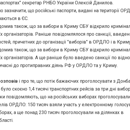
"паспортах" секретар РНБО України Олексій Данилов.
о зазначити, що російські паспорти, видані на території ОР
аються в ЄС.
омив також, що за вибори в Криму СБУ відкрило криміна
їх організаторів. Раніше повідомлялося про санкції, введе
стей, причетних до організації "виборів" в ОРДЛО і в Криму
омив також, що за вибори в Криму СБУ відкрило криміна
їх організаторів. А ще раніше було введено санкції по від
ричасні до протиправних діянь РФ у ОРДЛО та у Криму.
озповів
і про те, що потік бажаючих проголосувати з Донб
 було скоєно 1,4 тисячі транспортних рейсів за три дні вибор
ки повідомляють, що на російських виборах проголосувал
елів ОРДЛО: 150 тисяч взяли участь у електронному голосу
борах, а ще понад 230 тисяч проголосували на ділянках в
ласті.