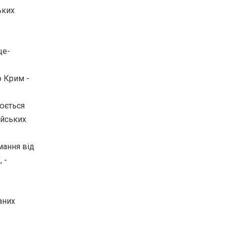
ьких
це-
 Крим -
люється
ійських
мання від
 -
аних