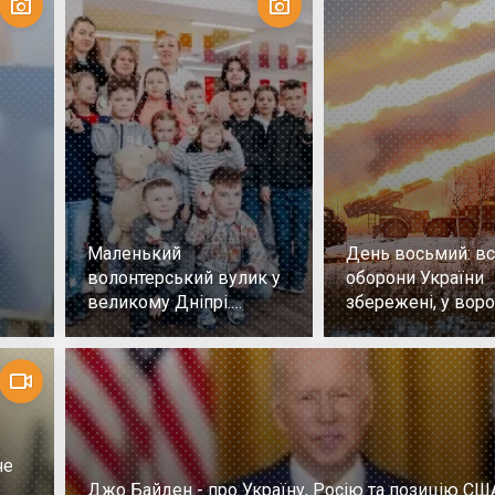
Маленький
День восьмий: всі
волонтерський вулик у
оборони України
великому Дніпрі.
збережені, у воро
Репортаж
немає успіху
че
Джо Байден - про Україну, Росію та позицію СШ