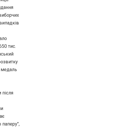
кидання
 виборчих
 випадків
тало
50 тис.
нський
розвитку
у медаль
 після
ми
ає
 паперу",