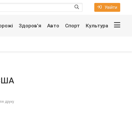
Увійти
орожі
Здоров'я
Авто
Спорт
Культура
 США
ля друку