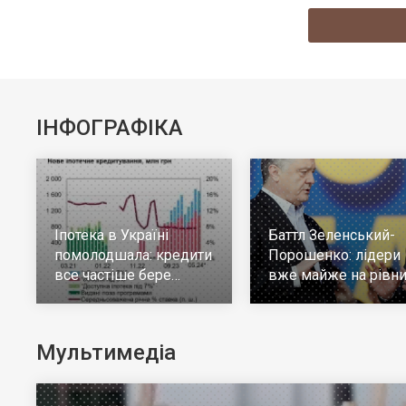
ІНФОГРАФІКА
Іпотека в Україні
Баттл Зеленський-
помолодшала: кредити
Порошенко: лідери
все частіше бере
вже майже на рівни
молодь до 30 років
але багато тих, хто н
визначився
Мультимедіа