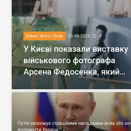
Війна / Фото / Київ
20-08-2024, 22:18
У Києві показали виставку
військового фотографа
Арсена Федосенка, який
загинув на війні
Путін загрожує страшними наслідками всім, хто хо
допомогти Україні