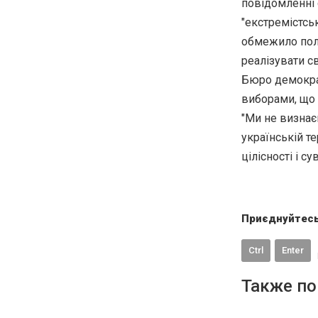
повідомленні 
"екстремістськ
обмежило полі
реалізувати с
Бюро демократ
виборами, що 
"Ми не визнає
українській т
цілісності і с
Приєднуйтесь
Ctrl
Enter
Также по