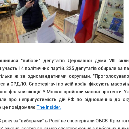
ршилися "вибори" депутатів Державної думи VIII скли
 участь 14 політичних партій. 225 депутатів обирали за п
тільки ж за одномандатними округами. "Проголосувало
елів ОРДЛО. Спостерігачі по всій країні фіксують масові
інші фальсифікації. У Москві пройшли масові протести. Ук
или про неприпустимість дій РФ по відношенню до ок
ро це повідомляє
The Insider.
 року за "виборами" в Росії не спостерігали ОБСЄ. Крім тог
К закрив доступ до камер спостереження з виборчих дільн