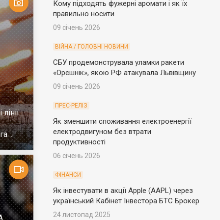
Кому підходять фужерні аромати і як їх
правильно носити
09 січень 2026
ВІЙНА / ГОЛОВНІ НОВИНИ
СБУ продемонструвала уламки ракети
«Орєшнік», якою РФ атакувала Львівщину
09 січень 2026
ПРЕС-РЕЛІЗ
 лінії
Як зменшити споживання електроенергії
електродвигуном без втрати
га
продуктивності
06 січень 2026
ФІНАНСИ
Як інвестувати в акції Apple (AAPL) через
український Кабінет Інвестора БТС Брокер
24 листопад 2025
А