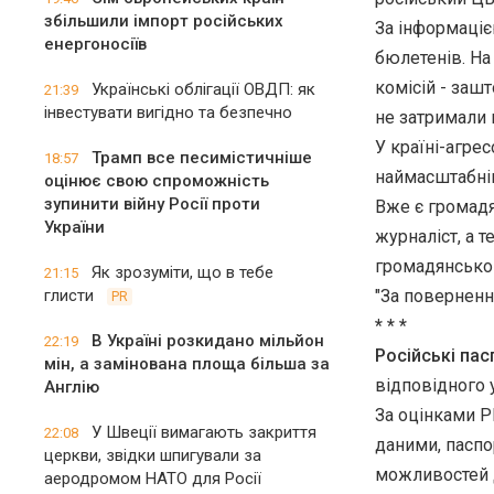
збільшили імпорт російських
За інформацією
енергоносіїв
бюлетенів. На
комісій - заш
Українські облігації ОВДП: як
21:39
інвестувати вигідно та безпечно
не затримали п
У країні-агре
Трамп все песимістичніше
18:57
наймасштабніш
оцінює свою спроможність
зупинити війну Росії проти
Вже є громадя
України
журналіст, а 
громадянсько
Як зрозуміти, що в тебе
21:15
глисти
"За повернення
PR
* * *
В Україні розкидано мільйон
22:19
Російські пас
мін, а замінована площа більша за
відповідного у
Англію
За оцінками Р
У Швеції вимагають закриття
22:08
даними, паспо
церкви, звідки шпигували за
можливостей д
аеродромом НАТО для Росії