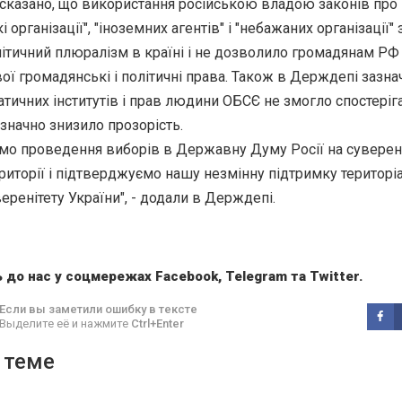
сказано, що використання російською владою законів про
і організації", "іноземних агентів" і "небажаних організації"
тичний плюралізм в країні і не дозволило громадянам РФ
вої громадянські і політичні права. Також в Держдепі зазна
ичних інститутів і прав людини ОБСЄ не змогло спостеріга
значно знизило прозорість.
мо проведення виборів в Державну Думу Росії на суверен
ериторії і підтверджуємо нашу незмінну підтримку територі
уверенітету України", - додали в Держдепі.
 до нас у соцмережах
Facebook
,
Telegram
та
Twitter
.
Если вы заметили ошибку в тексте
Выделите её и нажмите
Ctrl+Enter
 теме