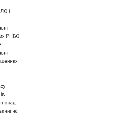
ДЛО і
льні
них РНБО
.
льні
ношенню
асу
ів.
и понад
ванні на