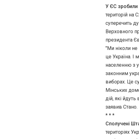
У ЄС зробили 
територій на 
суперечить ду
Верховного пр
президента Єв
"Ми ніколи не
це Україна. І
населенню з у
законним укра
виборах. Це с
Мінських домо
дій, які йдуть
заявив Стано.
* * *
Сполучені Шт
територіях Ук