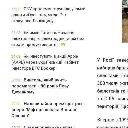
СБУ продемонструвала уламки
15:00
ракети «Орєшнік», якою РФ
атакувала Львівщину
Як зменшити споживання
21:42
електроенергії електродвигуном без
втрати продуктивності
PR
Як інвестувати в акції Apple
21:03
У Росії заве
(AAPL) через український Кабінет
виборах брали
Інвестора БТС Брокер
списками і с
Вчитель, який вчить
00:23
300 тисяч жит
перемагати - 80 років Леву
бюлетенів та 
Духовному
та США заяв
Надзвичайна прем'єра: рок-
23:08
територій. П
опера "Міф про козака Василя
Сліпака"
Вперше з 1993
Сім європейських країн
російський ЦВ
19:46