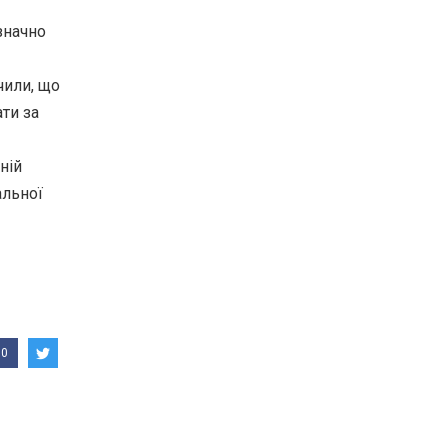
 значно
чили, що
ти за
ній
альної
0