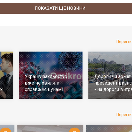
ПОКАЗАТИ ЩЕ НОВИНИ
Перегл
Україну захльостує
Дороги чи армія:
вже не хвиля, а
президент визна
х,
справжнє цунамі
- на дороги витр
е
ковіда. Що робити
у 10 разів більш
Перегл