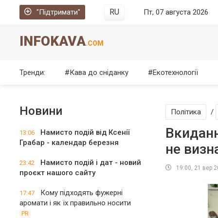
RU
"Підтримати"
Пт, 07 августа 2026
INFOKAVA
.COM
Тренди:
Кава до сніданку
Екотехнології
Новини
Політика
/
Вкиданн
Намисто подій від Ксенії
13:06
Грабар - календар березня
не визн
Намисто подій і дат - новий
23:42
19:00, 21 вер 
проєкт нашого сайту
Кому підходять фужерні
17:47
аромати і як їх правильно носити
PR