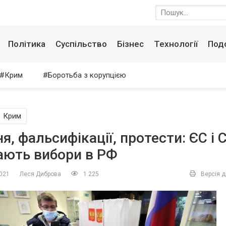
Політика
Суспільство
Бізнес
Технології
Под
Крим
Боротьба з корупцією
Крим
я, фальсифікації, протести: ЄС і
ають вибори в РФ
2021
Леся Диброва
1 225
Версія д