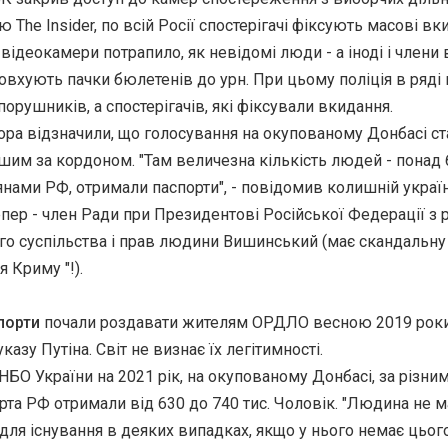
 The Insider, по всій Росії спостерігачі фіксують масові в
 відеокамери потрапило, як невідомі люди - а іноді і члени
товхують пачки бюлетенів до урн. При цьому поліція в ряді
орушників, а спостерігачів, які фіксували вкидання.
сора відзначили, що голосування на окупованому Донбасі с
им за кордоном. "Там величезна кількість людей - понад 6
нами РФ, отримали паспорти", - повідомив колишній украї
тепер - член Ради при Президентові Російської Федерації з 
го суспільства і прав людини Вишинський (має скандальн
 Криму "!).
порти
почали роздавати жителям ОРДЛО весною 2019 роки
казу Путіна. Світ не визнає їх легітимності.
НБО України на 2021 рік, на окупованому Донбасі, за різни
рта РФ отримали від 630 до 740 тис. Чоловік. "Людина не м
ля існування в деяких випадках, якщо у нього немає цього