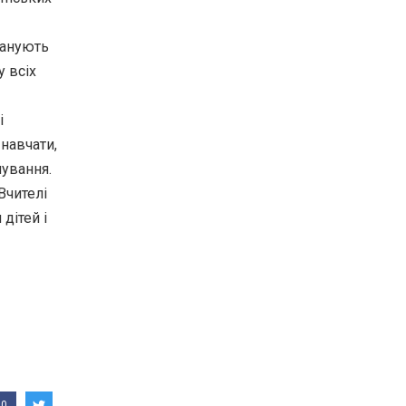
ланують
у всіх
і
навчати,
ування.
Вчителі
дітей і
0