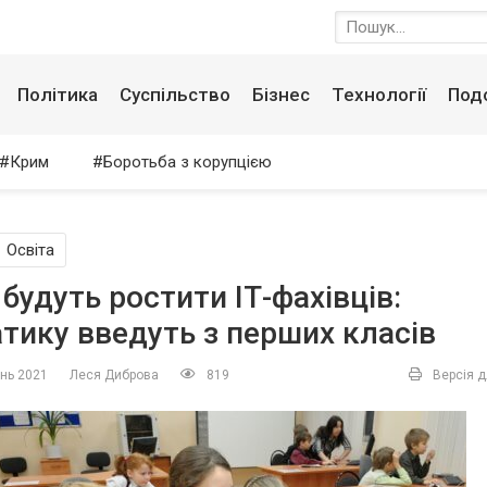
Політика
Суспільство
Бізнес
Технології
Под
Крим
Боротьба з корупцією
Освіта
 будуть ростити ІТ-фахівців:
тику введуть з перших класів
ень 2021
Леся Диброва
819
Версія д