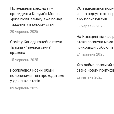
Потенційний кандидат у
ЄС зацікавився пор
президенти Колумбії Мігель
через відсутність пе
Урібе після замаху вже понад
віку користувачів
тиждень у важкому стані
09 червень 2025
20 червень 2025
На Київщині під час 
Саміт у Канаді: ганебна втеча
атаки загинула мама
Трампа - "велика сімка"
прикривши собою пт
вражена
24 травень 2025
15 червень 2025
Хто займе папський п
Розпочався новий обмін
стане новим понтиф
полоненими - він проходитиме
29 квітень 2025
у декілька етапів
09 червень 2025