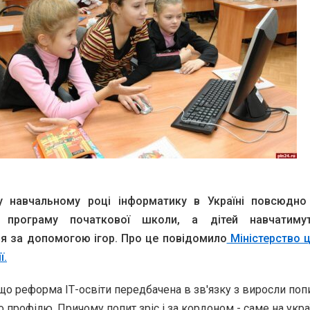
у навчальному році інформатику в Україні повсюдно
 програму початкової школи, а дітей навчатиму
я за допомогою ігор. Про це повідомило
Міністерство 
ї.
що реформа ІТ-освіти передбачена в зв'язку з виросли поп
о профілю. Причому попит зріс і за кордоном - саме на укр