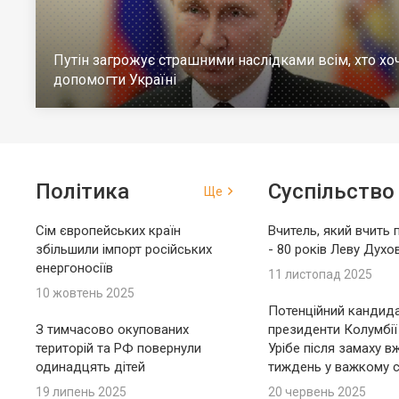
Путін загрожує страшними наслідками всім, хто хо
допомогти Україні
Політика
Суспільство
Ще
Сім європейських країн
Вчитель, який вчить 
збільшили імпорт російських
- 80 років Леву Духо
енергоносіїв
11 листопад 2025
10 жовтень 2025
Потенційний кандида
З тимчасово окупованих
президенти Колумбії
територій та РФ повернули
Урібе після замаху в
одинадцять дітей
тиждень у важкому с
19 липень 2025
20 червень 2025