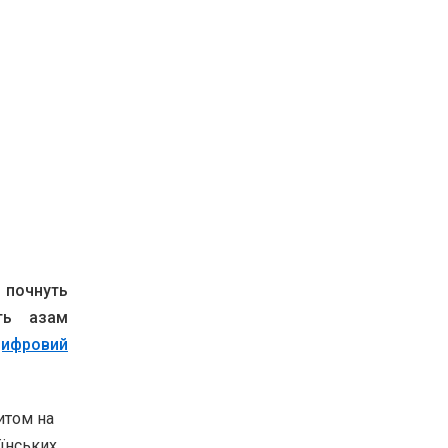
 почнуть
ть азам
цифровий
итом на
аїнських