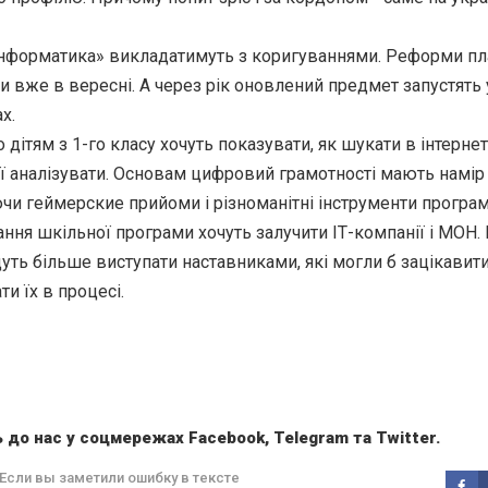
інформатика» викладатимуть з коригуваннями. Реформи п
и вже в вересні. А через рік оновлений предмет запустять 
х.
 дітям з 1-го класу хочуть показувати, як шукати в інтернет
її аналізувати. Основам цифровий грамотності мають намір 
и геймерские прийоми і різноманітні інструменти програм
ня шкільної програми хочуть залучити ІТ-компанії і МОН. 
уть більше виступати наставниками, які могли б зацікавити 
и їх в процесі.
 до нас у соцмережах
Facebook
,
Telegram
та
Twitter
.
Если вы заметили ошибку в тексте