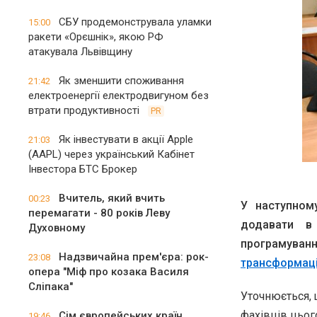
СБУ продемонструвала уламки
15:00
ракети «Орєшнік», якою РФ
атакувала Львівщину
Як зменшити споживання
21:42
електроенергії електродвигуном без
втрати продуктивності
PR
Як інвестувати в акції Apple
21:03
(AAPL) через український Кабінет
Інвестора БТС Брокер
Вчитель, який вчить
00:23
У наступном
перемагати - 80 років Леву
додавати в
Духовному
програмуванн
Надзвичайна прем'єра: рок-
23:08
трансформаці
опера "Міф про козака Василя
Сліпака"
Уточнюється, 
фахівців цьог
Сім європейських країн
19:46