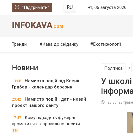
RU
"Підтримати"
Чт, 06 августа 2026
INFOKAVA
.COM
Тренди:
Кава до сніданку
Екотехнології
Новини
Політика
/
У школі
Намисто подій від Ксенії
13:06
Грабар - календар березня
інформа
Намисто подій і дат - новий
23:42
23:30, 28 трав
проєкт нашого сайту
Кому підходять фужерні
17:47
аромати і як їх правильно носити
PR