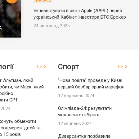
ФІНАНСИ
Як інвестувати в акції Apple (AAPL) через
український Кабінет Інвестора БТС Брокер
24 листопад 2025
А
огії
Спорт
Ще
Ще
: Альтман, який
"Нова пошта" проведе у Києві
обити, чи Маск, який
перший безбар'єрний марафон
осібно
17 вересень 2024
вати GPT
Олімпіада-24: результати
 2024
української збірної
 хочуть обмежити
12 серпень 2024
 соцмереж дітей та
до 15 років
Диверсантка позбавила