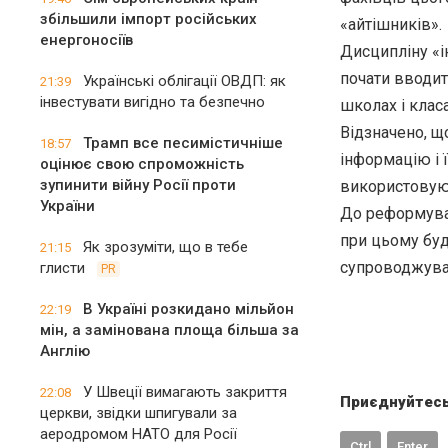
збільшили імпорт російських
«айтішників».
енергоносіїв
Дисципліну «
почати вводит
Українські облігації ОВДП: як
21:39
інвестувати вигідно та безпечно
школах і класа
Відзначено, що
Трамп все песимістичніше
18:57
інформацію і 
оцінює свою спроможність
зупинити війну Росії проти
використовуюч
України
До реформуван
при цьому буд
Як зрозуміти, що в тебе
21:15
супроводжуват
глисти
PR
В Україні розкидано мільйон
22:19
мін, а замінована площа більша за
Англію
У Швеції вимагають закриття
22:08
Приєднуйтесь
церкви, звідки шпигували за
аеродромом НАТО для Росії
Ctrl
Enter