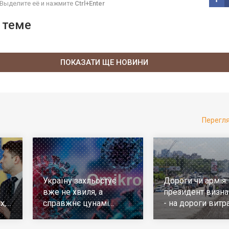
Выделите её и нажмите
Ctrl+Enter
 теме
ПОКАЗАТИ ЩЕ НОВИНИ
Перегл
Україну захльостує
Дороги чи армія:
вже не хвиля, а
президент визна
х,
справжнє цунамі
- на дороги витр
е
ковіда. Що робити
у 10 разів більш