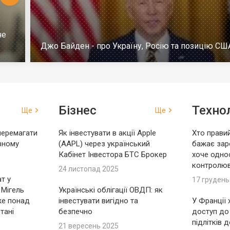
че
Джо Байден - про Україну, Росію та позицію СШ
Бізнес
Технол
Ще
Ще
перемагати
Як інвестувати в акції Apple
Хто правий
вному
(AAPL) через український
бажає зар
Кабінет Інвестора БТС Брокер
хоче одно
контролю
24 листопад 2025
т у
17 грудень
 Мігель
Українські облігації ОВДП: як
же понад
інвестувати вигідно та
У Франції
тані
безпечно
доступ до
підлітків 
21 вересень 2025