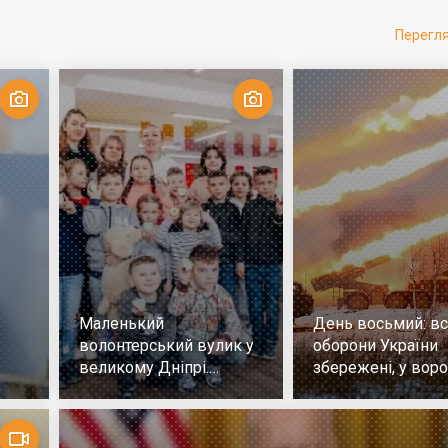
Перегл
Маленький
День восьмий: всі
волонтерський вулик у
оборони України
великому Дніпрі.
збережені, у воро
Репортаж
немає успіху