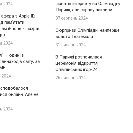
фанатів інтернету на Олімпіаді у
д 2024
Парижі, але справу закрили
афера з Apple ID,
07 серпень 2024
ід пам'ятати
ам iPhone - шахраї
Сюрпризи Олімпіади: найперше
рті
золото Гватемали
д 2024
31 липень 2024
я" — один із
В Парижі розпочалася
винаходів світу, за
церемонія відкриття
IME
Олімпійських ігор-24
ь 2024
26 липень 2024
 сподобалося
ися онлайн. Але не
ь 2024