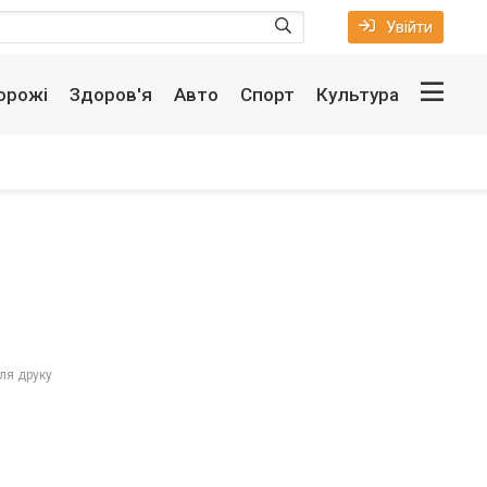
Увійти
орожі
Здоров'я
Авто
Спорт
Культура
ля друку