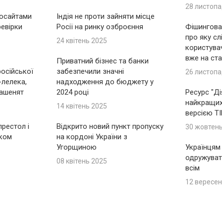
28 листопа
носайтами
Індія не проти зайняти місце
ревірки
Росії на ринку озброєння
Фішингова 
про яку сл
24 квітень 2025
користувач
вже на ста
Приватний бізнес та банки
російської
забезпечили значні
26 листопа
-лелека,
надходження до бюджету у
ашенят
2024 році
Ресурс "Ді
найкращих 
14 квітень 2025
версією T
рестол і
Відкрито новий пункт пропуску
30 жовтен
іком
на кордоні України з
Угорщиною
Українцям
одружуват
08 квітень 2025
всім
12 вересен