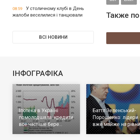
У столичному клубі в День
08:59
Также по
жалоби веселилися і танцювали
ВСІ НОВИНИ
ІНФОГРАФІКА
Іпотека в Україні
Баттл Зеленський-
помолодшала: кредити
Порошенко: лідери
все частіше бере
вже майже на рівни
молодь до 30 років
але багато тих, хто н
визначився