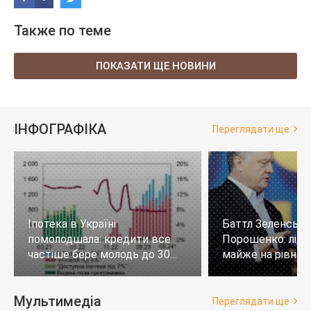
Также по теме
ПОКАЗАТИ ЩЕ НОВИНИ
ІНФОГРАФІКА
Переглядати ще
Іпотека в Україні
Баттл Зеленськи
помолодшала: кредити все
Порошенко: лід
частіше бере молодь до 30
майже на рівних,
років
тих, хто не визн
Мультимедіа
Переглядати ще