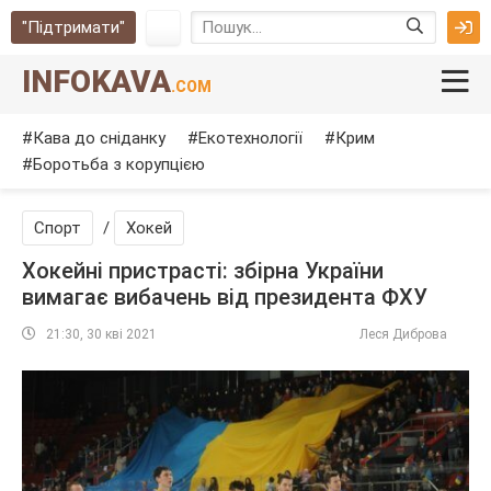
"Підтримати"
INFOKAVA
.COM
Кава до сніданку
Екотехнології
Крим
Боротьба з корупцією
Спорт
/
Хокей
Хокейні пристрасті: збірна України
вимагає вибачень від президента ФХУ
21:30, 30 кві 2021
Леся Диброва