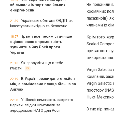
Як пояснили в
збільшили імпорт російських
енергоносіїв
космічних пол
пасажирів), як
Українські облігації ОВДП: як
21:39
членами їх сім
інвестувати вигідно та безпечно
Трамп все песимістичніше
18:57
Крім того, жу
оцінює свою спроможність
Scaled Compos
зупинити війну Росії проти
приватного су
України
використання.
Як зрозуміти, що в тебе
21:15
глисти
PR
Virgin Galacti
компаній, зас
В Україні розкидано мільйон
22:19
Virgin Galacti
мін, а замінована площа більша за
Англію
простору (NA
Нью-Мексико б
У Швеції вимагають закриття
22:08
церкви, звідки шпигували за
З тих пір пона
аеродромом НАТО для Росії