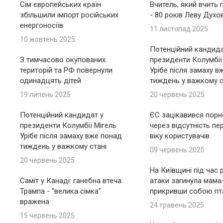
Сім європейських країн
Вчитель, який вчить 
збільшили імпорт російських
- 80 років Леву Духо
енергоносіїв
11 листопад 2025
10 жовтень 2025
Потенційний кандида
З тимчасово окупованих
президенти Колумбії
територій та РФ повернули
Урібе після замаху в
одинадцять дітей
тиждень у важкому с
19 липень 2025
20 червень 2025
Потенційний кандидат у
ЄС зацікавився пор
президенти Колумбії Мігель
через відсутність пе
Урібе після замаху вже понад
віку користувачів
тиждень у важкому стані
09 червень 2025
20 червень 2025
На Київщині під час 
Саміт у Канаді: ганебна втеча
атаки загинула мама
Трампа - "велика сімка"
прикривши собою пт
вражена
24 травень 2025
15 червень 2025