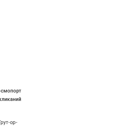
осмопорт
кликаний
Трут-ор-