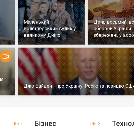
Маленький
День восьмий: всі
волонтерський вулик у
оборони України
великому Дніпрі.
збережені, у воро
Репортаж
немає успіху
че
Джо Байден - про Україну, Росію та позицію СШ
Бізнес
Технол
Ще
Ще