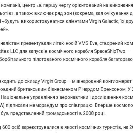
 компанії, центр «в першу чергу орієнтований на виконання
ьотів», а також включає ряд зон (зокрема, зал очікування 
і «будуть використовуватися клієнтами Virgin Galactic, їх др
ей».
рналістам презентували літак-носій VMS Eve, створений ко
ites LLC для запусків космічного корабля SpaceShipTwo –
борбітального пілотованого космічного корабля багатораз
c входить до складу Virgin Group – міжнародний конгломерат
нований британським бізнесменом Річардом Бренсоном. У 
c і Національне управління з аеронавтики і дослідження кос
SA) підписали меморандум про співпрацю. Вперше космопо
ув представлений громадськості в 2008 році.
д 600 осіб зареєструвалися в якості космічних туристів, на 2