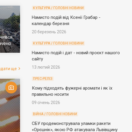
КУЛЬТУРА / ГОЛОВНІ НОВИНИ
Намисто подій від Ксенії Грабар -
календар березня
20 березень 2026
чився
ачено
КУЛЬТУРА / ГОЛОВНІ НОВИНИ
е
Намисто подій і дат - новий проєкт нашого
сайту
13 лютий 2026
ядати ще
ПРЕС-РЕЛІЗ
Кому підходять фужерні аромати і як їх
правильно носити
09 січень 2026
ВІЙНА / ГОЛОВНІ НОВИНИ
СБУ продемонструвала уламки ракети
«Орєшнік», якою РФ атакувала Львівщину