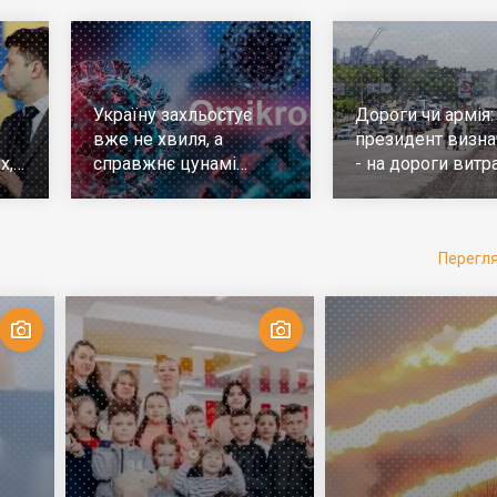
Україну захльостує
Дороги чи армія:
вже не хвиля, а
президент визна
х,
справжнє цунамі
- на дороги витр
е
ковіда. Що робити
у 10 разів більш
Перегл