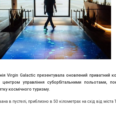
ія Virgin Galactic презентувала оновлений приватний к
з центром управління суборбітальними польотами, по
итку космічного туризму.
на в пустелі, приблизно в 50 кілометрах на схід від міста 
.