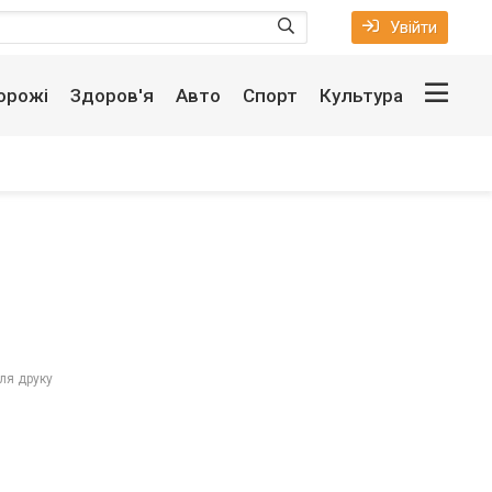
Увійти
орожі
Здоров'я
Авто
Спорт
Культура
ля друку