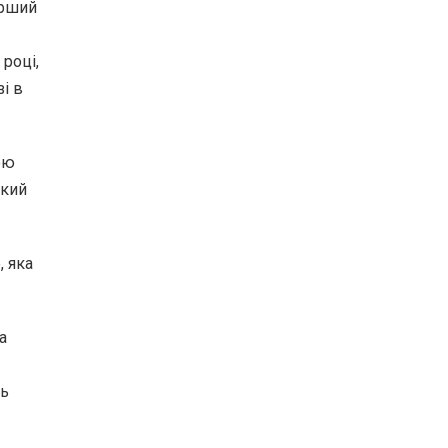
ерший
році,
зі в
ою
який
 яка
а
ть