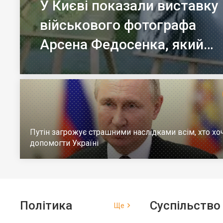
У Києві показали виставку
військового фотографа
Арсена Федосенка, який
загинув на війні
Путін загрожує страшними наслідками всім, хто хо
допомогти Україні
Політика
Суспільство
Ще