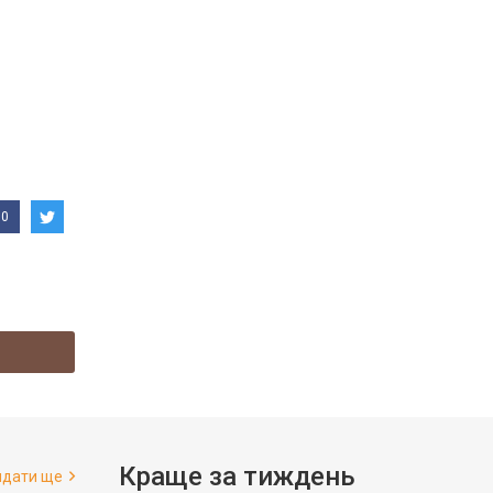
0
Краще за тиждень
ядати ще