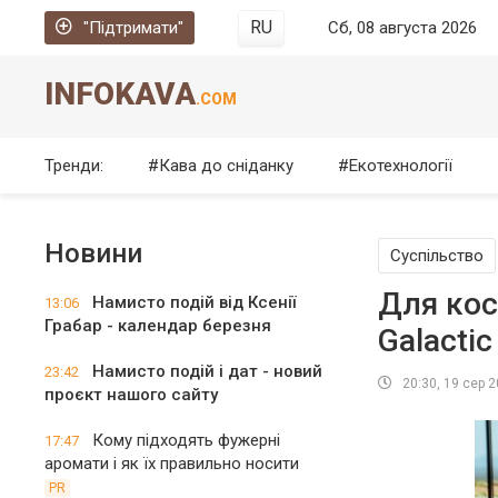
RU
"Підтримати"
Сб, 08 августа 2026
INFOKAVA
.COM
Тренди:
Кава до сніданку
Екотехнології
Новини
Суспільство
Для кос
Намисто подій від Ксенії
13:06
Грабар - календар березня
Galacti
Намисто подій і дат - новий
23:42
20:30, 19 сер 
проєкт нашого сайту
Кому підходять фужерні
17:47
аромати і як їх правильно носити
PR