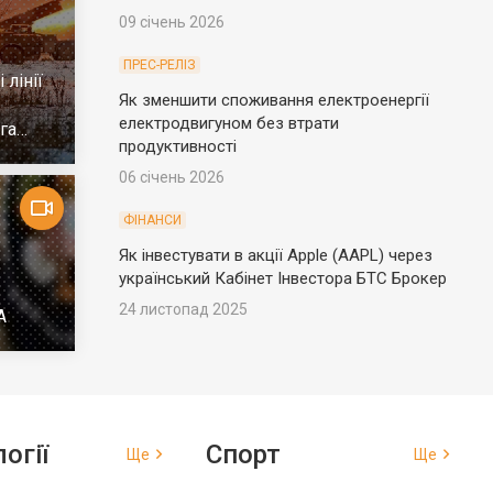
09 січень 2026
ПРЕС-РЕЛІЗ
 лінії
Як зменшити споживання електроенергії
електродвигуном без втрати
га
продуктивності
06 січень 2026
ФІНАНСИ
Як інвестувати в акції Apple (AAPL) через
український Кабінет Інвестора БТС Брокер
24 листопад 2025
А
огії
Спорт
Ще
Ще