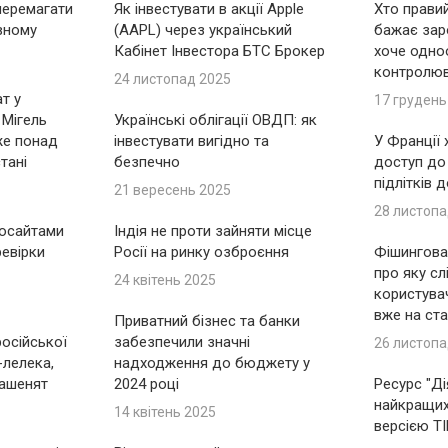
перемагати
Як інвестувати в акції Apple
Хто правий
вному
(AAPL) через український
бажає зар
Кабінет Інвестора БТС Брокер
хоче одно
контролю
24 листопад 2025
т у
17 грудень
 Мігель
Українські облігації ОВДП: як
же понад
інвестувати вигідно та
У Франції
тані
безпечно
доступ до
підлітків 
21 вересень 2025
28 листопа
носайтами
Індія не проти зайняти місце
ревірки
Росії на ринку озброєння
Фішингова 
про яку сл
24 квітень 2025
користувач
вже на ста
Приватний бізнес та банки
російської
забезпечили значні
26 листопа
-лелека,
надходження до бюджету у
ашенят
2024 році
Ресурс "Ді
найкращих 
14 квітень 2025
версією T