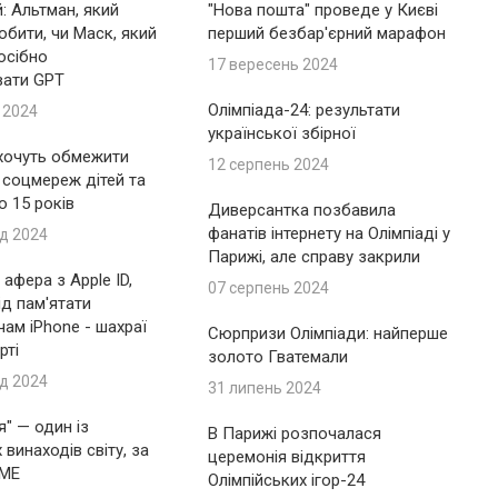
: Альтман, який
"Нова пошта" проведе у Києві
обити, чи Маск, який
перший безбар'єрний марафон
осібно
17 вересень 2024
вати GPT
Олімпіада-24: результати
 2024
української збірної
 хочуть обмежити
12 серпень 2024
 соцмереж дітей та
до 15 років
Диверсантка позбавила
фанатів інтернету на Олімпіаді у
д 2024
Парижі, але справу закрили
афера з Apple ID,
07 серпень 2024
ід пам'ятати
ам iPhone - шахраї
Сюрпризи Олімпіади: найперше
рті
золото Гватемали
д 2024
31 липень 2024
я" — один із
В Парижі розпочалася
винаходів світу, за
церемонія відкриття
IME
Олімпійських ігор-24