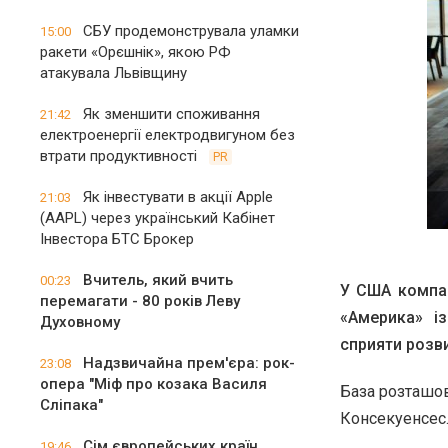
СБУ продемонструвала уламки
15:00
ракети «Орєшнік», якою РФ
атакувала Львівщину
Як зменшити споживання
21:42
електроенергії електродвигуном без
втрати продуктивності
PR
Як інвестувати в акції Apple
21:03
(AAPL) через український Кабінет
Інвестора БТС Брокер
Вчитель, який вчить
00:23
У США компан
перемагати - 80 років Леву
«Америка» і
Духовному
сприяти розв
Надзвичайна прем'єра: рок-
23:08
опера "Міф про козака Василя
База розташова
Сліпака"
Консекуенсес
Сім європейських країн
19:46