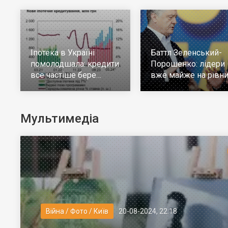
Іпотека в Україні
Баттл Зеленський-
помолодшала: кредити
Порошенко: лідери
все частіше бере
вже майже на рівни
молодь до 30 років
але багато тих, хто н
визначився
Мультимедіа
Війна / Фото / Київ
20-08-2024, 22:18