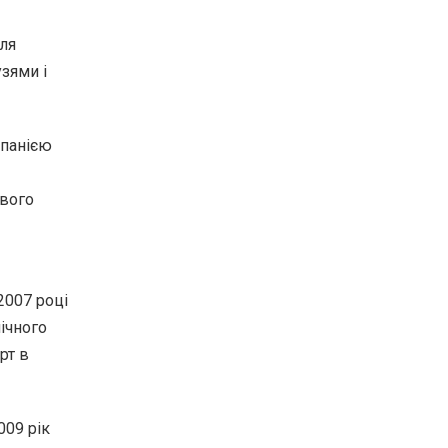
для
узями і
мпанією
ового
2007 році
мічного
рт в
009 рік