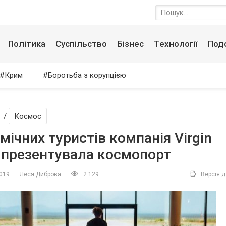
Політика
Суспільство
Бізнес
Технології
Под
Крим
Боротьба з корупцією
/
Космос
мічних туристів компанія Virgin
c презентувала космопорт
2019
Леся Диброва
2 129
Версія д