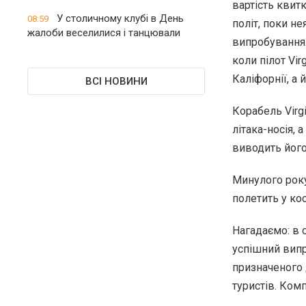
вартість квит
У столичному клубі в День
08:59
політ, поки не
жалоби веселилися і танцювали
випробування.
коли пілот Vir
Каліфорнії, а
ВСІ НОВИНИ
Корабель Virg
літака-носія, 
виводить його 
Минулого рок
полетить у ко
Нагадаємо: в с
успішний випр
призначеного 
туристів. Ком