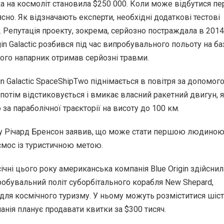
ка на космоліт становила $250 000. Коли може відбутися п
ясно. Як відзначають експерти, необхідні додаткові тестові
 Репутація проекту, зокрема, серйозно постраждала в 2014 
gin Galactic розбився під час випробувального польоту на ба
 його напарник отримав серйозні травми.
in Galactic SpaceShipTwo піднімається в повітря за допомог
а потім відстиковується і вмикає власний ракетний двигун, 
за параболічної траєкторії на висоту до 100 км.
у Річард Бренсон заявив, що може стати першою людиною,
смос із туристичною метою.
ічні цього року американська компанія Blue Origin здійснил
обувальний політ суборбітального корабля New Shepard,
для космічного туризму. У ньому можуть розміститися шіс
панія планує продавати квитки за $300 тисяч.