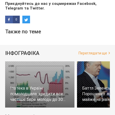
Приєднуйтесь до нас у соцмережах
Facebook
,
Telegram
та
Twitter
.
0
Также по теме
ІНФОГРАФІКА
Переглядати ще
Іпотека в Україні
Баттл Зеленськи
помолодшала: кредити все
Порошенко: лід
частіше бере молодь до 30
майже на рівних,
років
тих, хто не визн