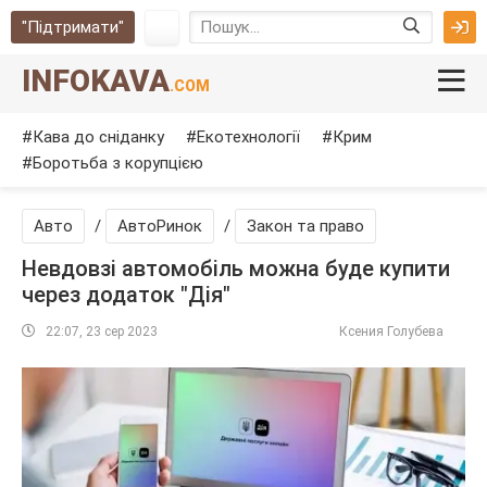
"Підтримати"
INFOKAVA
.COM
Кава до сніданку
Екотехнології
Крим
Боротьба з корупцією
Авто
/
АвтоРинок
/
Закон та право
Невдовзі автомобіль можна буде купити
через додаток "Дія"
22:07, 23 сер 2023
Ксения Голубева