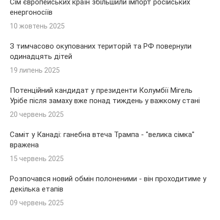
Сім європейських країн збільшили імпорт російських
енергоносіїв
10 жовтень 2025
З тимчасово окупованих територій та РФ повернули
одинадцять дітей
19 липень 2025
Потенційний кандидат у президенти Колумбії Мігель
Урібе після замаху вже понад тиждень у важкому стані
20 червень 2025
Саміт у Канаді: ганебна втеча Трампа - "велика сімка"
вражена
15 червень 2025
Розпочався новий обмін полоненими - він проходитиме у
декілька етапів
09 червень 2025