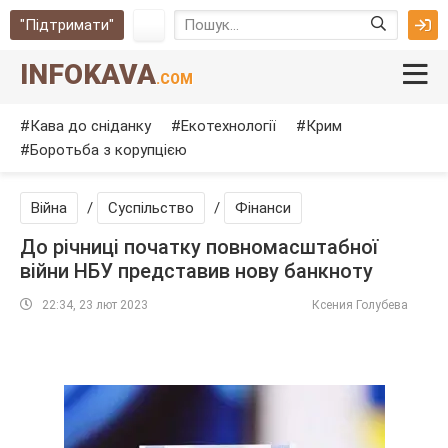
"Підтримати"
INFOKAVA
.COM
Кава до сніданку
Екотехнології
Крим
Боротьба з корупцією
Війна
/
Суспільство
/
Фінанси
До річниці початку повномасштабної
війни НБУ представив нову банкноту
22:34, 23 лют 2023
Ксения Голубева