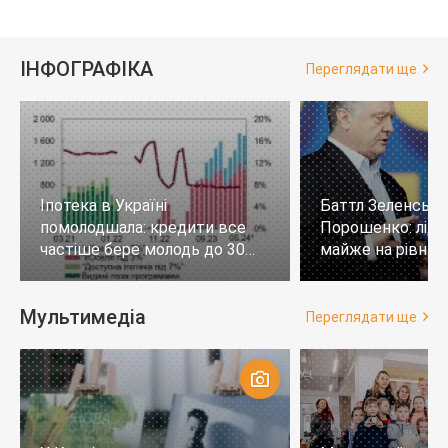
ІНФОГРАФІКА
Переглядати ще
Іпотека в Україні
Баттл Зеленськи
помолодшала: кредити все
Порошенко: лід
частіше бере молодь до 30
майже на рівних,
років
тих, хто не визн
Мультимедіа
Переглядати ще