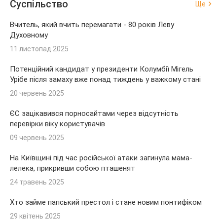
Суспільство
Ще
Вчитель, який вчить перемагати - 80 років Леву
Духовному
11 листопад 2025
Потенційний кандидат у президенти Колумбії Мігель
Урібе після замаху вже понад тиждень у важкому стані
20 червень 2025
ЄС зацікавився порносайтами через відсутність
перевірки віку користувачів
09 червень 2025
На Київщині під час російської атаки загинула мама-
лелека, прикривши собою пташенят
24 травень 2025
Хто займе папський престол і стане новим понтифіком
29 квітень 2025