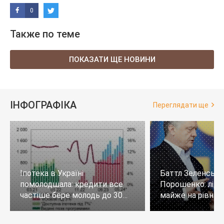
0
Также по теме
ПОКАЗАТИ ЩЕ НОВИНИ
ІНФОГРАФІКА
Переглядати ще
Іпотека в Україні
Баттл Зеленськи
помолодшала: кредити все
Порошенко: лід
частіше бере молодь до 30
майже на рівних,
років
тих, хто не визн