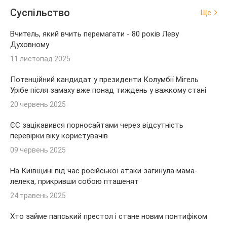
Суспільство
Ще
Вчитель, який вчить перемагати - 80 років Леву
Духовному
11 листопад 2025
Потенційний кандидат у президенти Колумбії Мігель
Урібе після замаху вже понад тиждень у важкому стані
20 червень 2025
ЄС зацікавився порносайтами через відсутність
перевірки віку користувачів
09 червень 2025
На Київщині під час російської атаки загинула мама-
лелека, прикривши собою пташенят
24 травень 2025
Хто займе папський престол і стане новим понтифіком