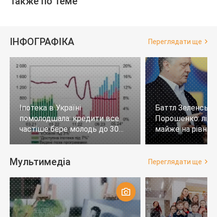
Также по теме
ІНФОГРАФІКА
Переглядати ще
Іпотека в Україні
Баттл Зеленськи
помолодшала: кредити все
Порошенко: лід
частіше бере молодь до 30
майже на рівних,
років
тих, хто не визн
Мультимедіа
Переглядати ще