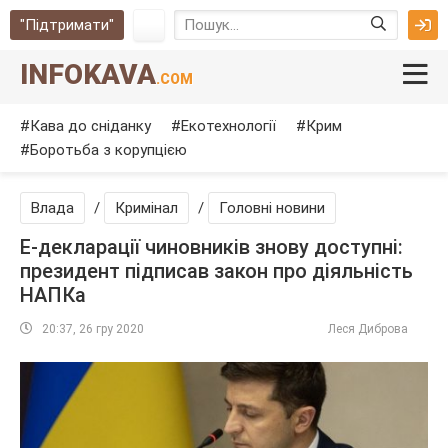
"Підтримати"
INFOKAVA
.COM
Кава до сніданку
Екотехнології
Крим
Боротьба з корупцією
Влада
/
Кримінал
/
Головні новини
Е-декларації чиновників знову доступні:
президент підписав закон про діяльність
НАПКа
20:37, 26 гру 2020
Леся Диброва