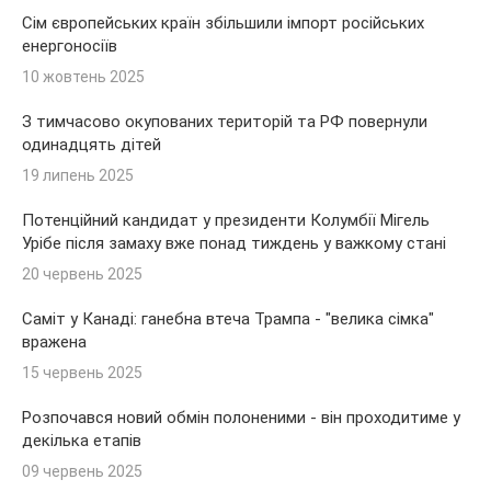
Сім європейських країн збільшили імпорт російських
енергоносіїв
10 жовтень 2025
З тимчасово окупованих територій та РФ повернули
одинадцять дітей
19 липень 2025
Потенційний кандидат у президенти Колумбії Мігель
Урібе після замаху вже понад тиждень у важкому стані
20 червень 2025
Саміт у Канаді: ганебна втеча Трампа - "велика сімка"
вражена
15 червень 2025
Розпочався новий обмін полоненими - він проходитиме у
декілька етапів
09 червень 2025