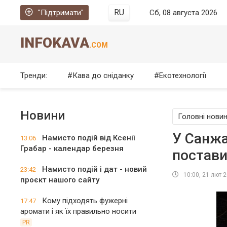
RU
"Підтримати"
Сб, 08 августа 2026
INFOKAVA
.COM
Тренди:
Кава до сніданку
Екотехнології
Новини
Головні нови
У Санжа
Намисто подій від Ксенії
13:06
Грабар - календар березня
постави
Намисто подій і дат - новий
23:42
10:00, 21 лют 
проєкт нашого сайту
Кому підходять фужерні
17:47
аромати і як їх правильно носити
PR