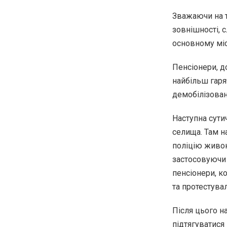
Зважаючи на 
зовнішності, с
основному міс
Пенсіонери, до
найбільш гаряч
демобілізован
Наступна сути
селища. Там н
поліцію живою
застосовуючи 
пенсіонери, ко
та протестувал
Після цього н
підтягуватися