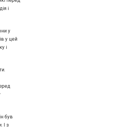
які перед
ія і
они у
ів у цей
у і
ти.
серед
у
ін був
 І з