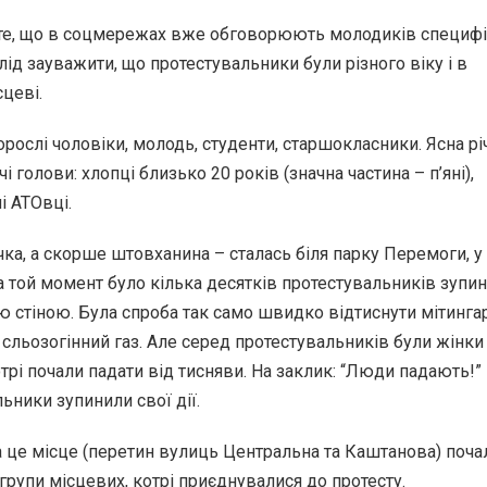
те, що в соцмережах вже обговорюють молодиків специфі
лід зауважити, що протестувальники були різного віку і в
цеві.
рослі чоловіки, молодь, студенти, старшокласники. Ясна річ
і голови: хлопці близько 20 років (значна частина – п’яні),
і АТОвці.
чка, а скорше штовханина – сталась біля парку Перемоги, у
а той момент було кілька десятків протестувальників зупи
 стіною. Була спроба так само швидко відтиснути мітингар
сльозогінний газ. Але серед протестувальників були жінки
трі почали падати від тисняви. На заклик: “Люди падають!” 
ьники зупинили свої дії.
а це місце (перетин вулиць Центральна та Каштанова) поча
 групи місцевих, котрі приєднувалися до протесту.