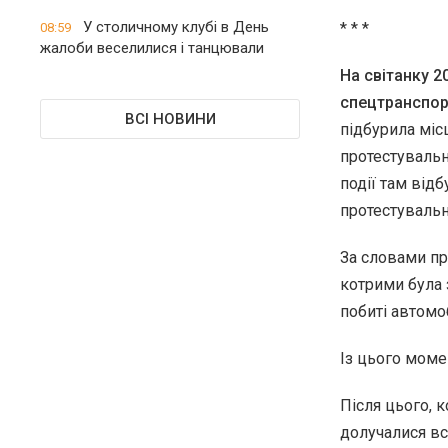
У столичному клубі в День
* * *
08:59
жалоби веселилися і танцювали
На світанку 2
спецтранспор
ВСІ НОВИНИ
підбурила міс
протестувальн
події там від
протестувальн
За словами про
котрими була 
побиті автомо
Із цього моме
Після цього, к
долучалися вс