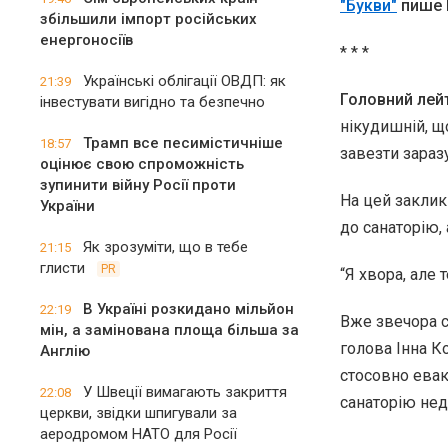
"Букви"
пише 
збільшили імпорт російських
енергоносіїв
* * *
Українські облігації ОВДП: як
21:39
Головний лей
інвестувати вигідно та безпечно
нікудишній, що
Трамп все песимістичніше
18:57
завезти зараз
оцінює свою спроможність
зупинити війну Росії проти
На цей заклик
України
до санаторію,
Як зрозуміти, що в тебе
21:15
глисти
PR
“Я хвора, але 
В Україні розкидано мільйон
22:19
Вже звечора с
мін, а замінована площа більша за
голова Інна К
Англію
стосовно евак
У Швеції вимагають закриття
22:08
санаторію нед
церкви, звідки шпигували за
аеродромом НАТО для Росії