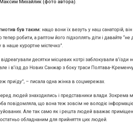
Максим Михайлик (фото автора)
.
тмотив був таким:
нащо вони їх везуть у наш санаторій, він
 тепер робити, а раптом його підхоплять діти і давайте “не
у в наше курортне містечко”.
 відреагували десятки місцевих котрі заблокували в’їзди 
 але і в’їзд до Нових Санжар з боку траси Полтава-Кременчу
теж приїду”, – писала одна жінка в соцмережах.
еред людей знаходились і представники влади. Зокрема м
оба повідомляла, що вона теж зовсім не володіє інформаці
уйованих. Але так само як і решта людей вважає приміще
остатньо обладнаним для прийняття цих людей.