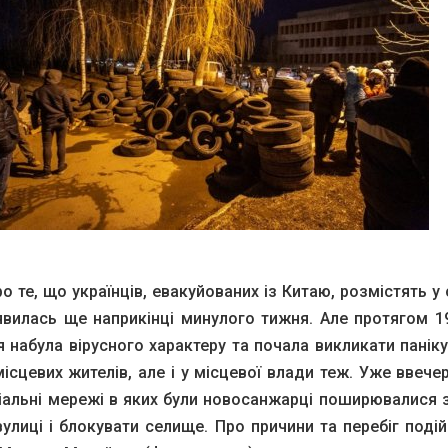
о те, що українців, евакуйованих із Китаю, розмістять у 
’явилась ще наприкінці минулого тижня. Але протягом 1
я набула вірусного характеру та почала викликати панік
ісцевих жителів, але і у місцевої влади теж. Уже ввече
ціальні мережі в яких були новосанжарці поширювалися 
вулиці і блокувати селище. Про причини та перебіг поді