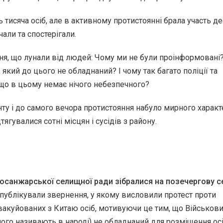
 тисяча осіб, але в активному протистоянні брала участь де
али та спостерігали.
ня, що лунали від людей: Чому ми не були проінформовані
 який до цього не обладнаний? І чому так багато поліції та
кщо в цьому немає нічого небезпечного?
ту і до самого вечора протистояння набуло мирного характ
дтягувалися сотні місцян і сусідів з району.
осанжарської селищної ради зібралися на позечергову с
опублікували звернення, у якому висловили протест проти
акуйованих з Китаю осіб, мотивуючи це тим, що Військов
 його називають в народі) не обладнаний для розміщення осі