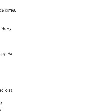
сь сотня.
? Чому
еру. На
есію
та
ий
б.