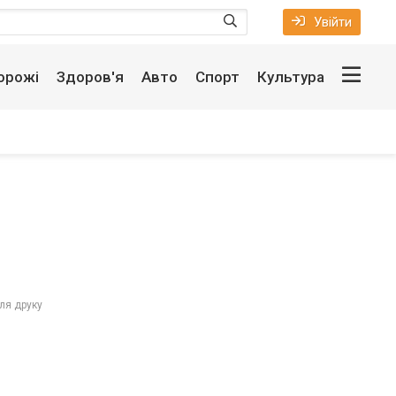
Увійти
орожі
Здоров'я
Авто
Спорт
Культура
ля друку