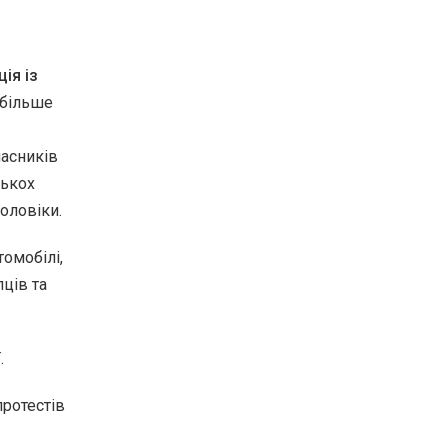
ія із
 більше
часників
лькох
оловіки.
томобілі,
ців та
.
протестів