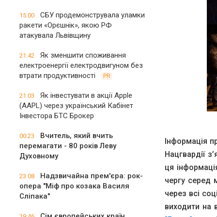
СБУ продемонструвала уламки
15:00
ракети «Орєшнік», якою РФ
атакувала Львівщину
Як зменшити споживання
21:42
електроенергії електродвигуном без
втрати продуктивності
PR
Як інвестувати в акції Apple
21:03
(AAPL) через український Кабінет
Інвестора БТС Брокер
Вчитель, який вчить
00:23
Інформація пр
перемагати - 80 років Леву
Нацгвардії з
Духовному
ця інформаці
Надзвичайна прем'єра: рок-
23:08
чергу серед м
опера "Міф про козака Василя
через всі со
Сліпака"
виходити на 
Сім європейських країн
19:46