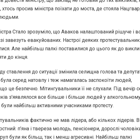
в довести міністру, що заклад не готовий до тих викликів, 
 хтось просив міністра поїхати до моста, де стояла Нацгвард
 людьми.
ністра Стало зрозуміло, що Аваков налаштований рішуче і в
зі завезуть евакуйованих. Настрої деяких протестувальник
ися. Але найбільш палкі поставилися до цього як до виклик
ти до кінця.
іду ставлення до ситуації змінила селищна голова та депута
 була серед натовпу і теж намагалась заспокоїти людей,
що це безпечно. Мітингувальники її не слухали. Під вечір 
ків з’яявлялося все більше і більше людей у алкогольном
трі були найбільш активними учасниками протесту.
тувальників фактично не мав лідера, або кількох лідерів. В
тний: п’яна і твереза молодь, пенсіонери, дорослі чоловіки.
руп були як більш, так і менш агресивні. Найбільш палкі