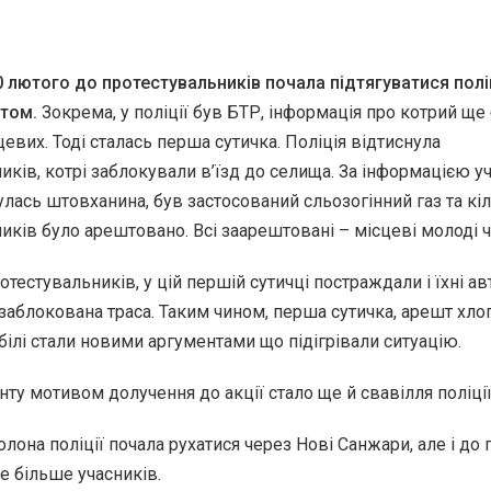
0 лютого до протестувальників почала підтягуватися поліц
том.
Зокрема, у поліції був БТР, інформація про котрий ще
цевих. Тоді сталась перша сутичка. Поліція відтиснула
иків, котрі заблокували в’їзд до селища. За інформацією у
булась штовханина, був застосований сльозогінний газ та кі
иків було арештовано. Всі заарештовані – місцеві молоді ч
тестувальників, у цій першій сутичці постраждали і їхні ав
заблокована траса. Таким чином, перша сутичка, арешт хлоп
білі стали новими аргументами що підігрівали ситуацію.
нту мотивом долучення до акції стало ще й свавілля поліції
олона поліції почала рухатися через Нові Санжари, але і до 
е більше учасників.