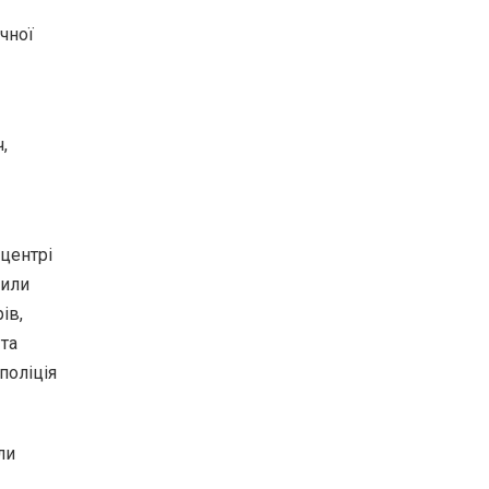
чної
,
 центрі
нили
ів,
 та
поліція
ли