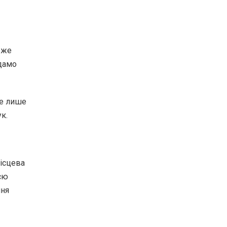
 же
 дамо
не лише
к.
ісцева
єю
ння