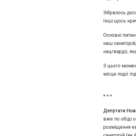
Зібралось десь
Інші щось крич
Основні питан
наш санаторій,
нацгвардії, я
З цього момен
місце події пі
* * *
Депутати Нов
вже по обіді 
розміщення ев
санаторій (як