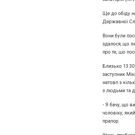
Ще до обіду н
Державної Слу
Вони були пос
здалося, що л
про те, шо по
Близько 13:30
заступник Мін
натовп з кіль
з людьми та д
- Я бачу, що в
чоловіку, яки
прапор.