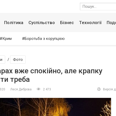
Політика
Суспільство
Бізнес
Технології
Под
Крим
Боротьба з корупцією
ни
/
Фото
рах вже спокійно, але крапку
ти треба
2020
Леся Диброва
2 473
Версія д