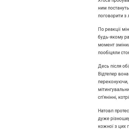
Хтось пробува
ним постануть,
поговорити з
По реакції мі
будь-якому ра
момент змінил
пообіцяли стоя
Десь після об
Відтепер вона
переконуючи, 
мітингувальни
сп’янінні, ко
Натовп протес
дуже різношерс
кожної з цих г