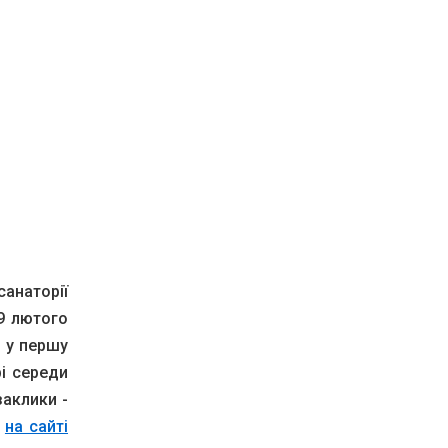
санаторії
9 лютого
у у першу
рі середи
заклики -
й
на сайті