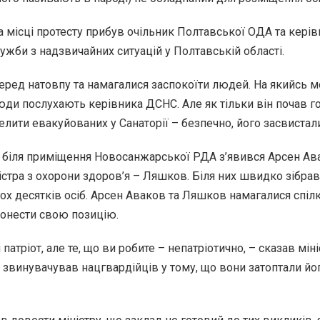
а місці протесту прибув очільник Полтавської ОДА та кері
жби з надзвичайних ситуацій у Полтавській області.
еред натовпу та намагалися заспокоїти людей. На якийсь 
юди послухають керівника ДСНС. Але як тільки він почав г
селити евакуйованих у Санаторії – безпечно, його засвистал
 біля приміщення Новосанжарської РДА з’явився Арсен Ав
істра з охорони здоров’я – Ляшков. Біля них швидко зібра
кох десятків осіб. Арсен Аваков та Ляшков намагалися спіл
онести свою позицію.
и патріот, але те, що ви робите – непатріотично, – сказав мін
й звинувачував нацгвардійців у тому, що вони затоптали йо