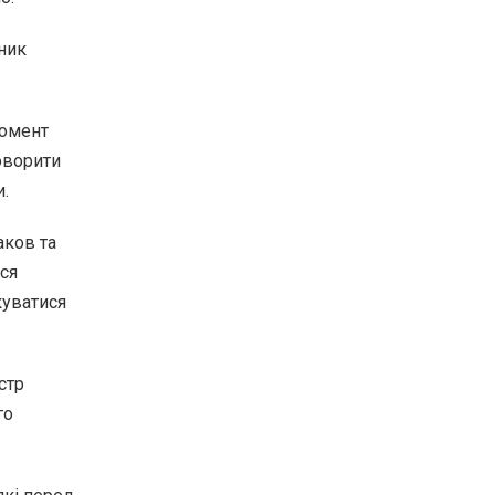
вник
момент
оворити
и.
аков та
вся
куватися
істр
го