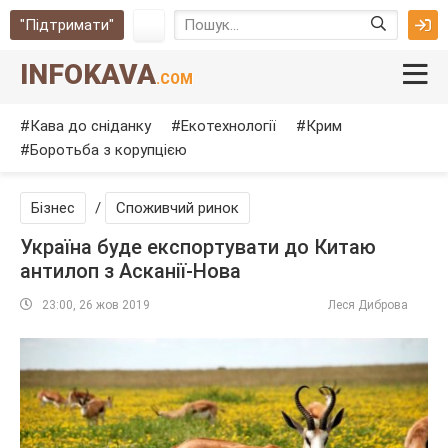
"Підтримати"
INFOKAVA
.COM
Кава до сніданку
Екотехнології
Крим
Боротьба з корупцією
Бізнес
/
Споживчий ринок
Україна буде експортувати до Китаю
антилоп з Асканії-Нова
23:00, 26 жов 2019
Леся Диброва