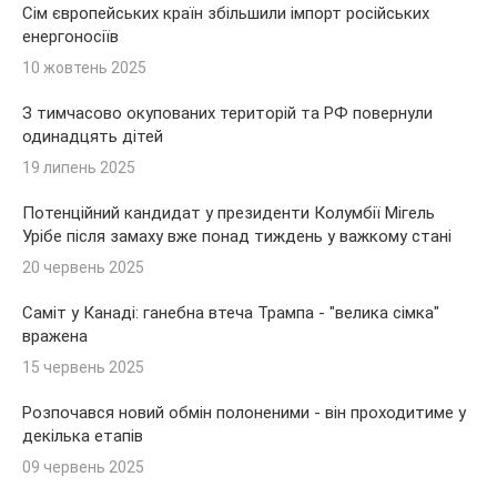
Сім європейських країн збільшили імпорт російських
енергоносіїв
10 жовтень 2025
З тимчасово окупованих територій та РФ повернули
одинадцять дітей
19 липень 2025
Потенційний кандидат у президенти Колумбії Мігель
Урібе після замаху вже понад тиждень у важкому стані
20 червень 2025
Саміт у Канаді: ганебна втеча Трампа - "велика сімка"
вражена
15 червень 2025
Розпочався новий обмін полоненими - він проходитиме у
декілька етапів
09 червень 2025