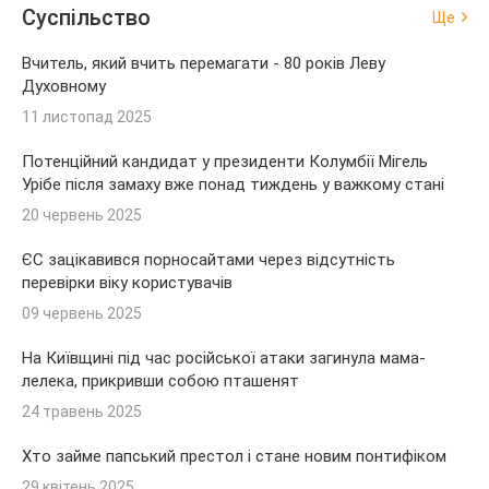
Суспільство
Ще
Вчитель, який вчить перемагати - 80 років Леву
Духовному
11 листопад 2025
Потенційний кандидат у президенти Колумбії Мігель
Урібе після замаху вже понад тиждень у важкому стані
20 червень 2025
ЄС зацікавився порносайтами через відсутність
перевірки віку користувачів
09 червень 2025
На Київщині під час російської атаки загинула мама-
лелека, прикривши собою пташенят
24 травень 2025
Хто займе папський престол і стане новим понтифіком
29 квітень 2025