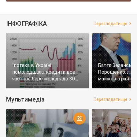
ІНФОГРАФІКА
Переглядати ще
Іпотека в Україні
Баттл Зеленськи
помолодшала: кредити все
Порошенко: лід
частіше бере молодь до 30
майже на рівних,
років
тих, хто не визн
Мультимедіа
Переглядати ще