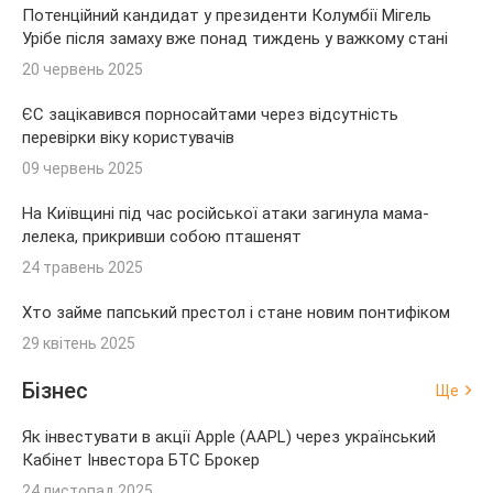
Потенційний кандидат у президенти Колумбії Мігель
Урібе після замаху вже понад тиждень у важкому стані
20 червень 2025
ЄС зацікавився порносайтами через відсутність
перевірки віку користувачів
09 червень 2025
На Київщині під час російської атаки загинула мама-
лелека, прикривши собою пташенят
24 травень 2025
Хто займе папський престол і стане новим понтифіком
29 квітень 2025
Бізнес
Ще
Як інвестувати в акції Apple (AAPL) через український
Кабінет Інвестора БТС Брокер
24 листопад 2025