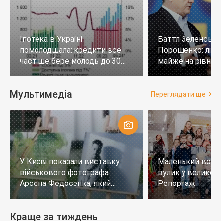
Іпотека в Україні
Баттл Зеленськи
помолодшала: кредити все
Порошенко: лід
частіше бере молодь до 30
майже на рівних,
років
тих, хто не визн
Мультимедіа
Переглядати ще
У Києві показали виставку
Маленький воло
військового фотографа
вулик у великому
Арсена Федосенка, який
Репортаж
загинув на війні
Краще за тиждень