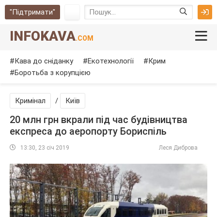
"Підтримати"
INFOKAVA
.COM
Кава до сніданку
Екотехнології
Крим
Боротьба з корупцією
Кримінал
/
Київ
20 млн грн вкрали під час будівництва
експреса до аеропорту Бориспіль
13:30, 23 січ 2019
Леся Диброва