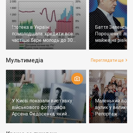
Іпотека в Україні
Баттл Зеленськи
помолодшала: кредити все
Порошенко: лід
частіше бере молодь до 30
майже на рівних,
років
тих, хто не визн
Мультимедіа
Переглядати ще
У Києві показали виставку
Маленький воло
військового фотографа
вулик у великому
Арсена Федосенка, який
Репортаж
загинув на війні