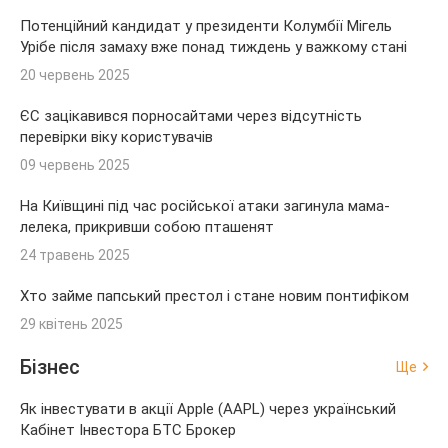
Потенційний кандидат у президенти Колумбії Мігель
Урібе після замаху вже понад тиждень у важкому стані
20 червень 2025
ЄС зацікавився порносайтами через відсутність
перевірки віку користувачів
09 червень 2025
На Київщині під час російської атаки загинула мама-
лелека, прикривши собою пташенят
24 травень 2025
Хто займе папський престол і стане новим понтифіком
29 квітень 2025
Бізнес
Ще
Як інвестувати в акції Apple (AAPL) через український
Кабінет Інвестора БТС Брокер