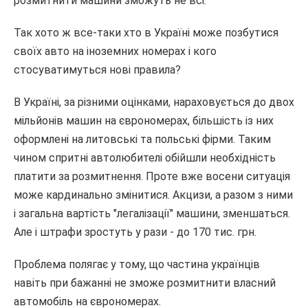
розмитнити машини зможуть не всі.
Так хото ж все-таки хто в Україні може позбутися
своїх авто на іноземних номерах і кого
стосуватимуться нові правила?
В Україні, за різними оцінками, нараховується до двох
мільйонів машин на єврономерах, більшість із них
оформлені на литовські та польські фірми. Таким
чином спритні автолюбителі обійшли необхідність
платити за розмитнення. Проте вже восени ситуація
може кардинально змінитися. Акцизи, а разом з ними
і загальна вартість "легалізації" машини, зменшаться.
Але і штрафи зростуть у рази - до 170 тис. грн.
Проблема полягає у тому, що частина українців
навіть при бажанні не зможе розмитнити власний
автомобіль на єврономерах.