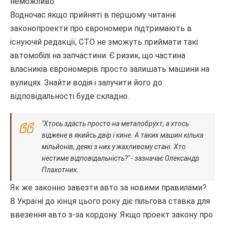
неможливо
Водночас якщо прийняті в першому читанні
законопроекти про єврономери підтримають в
існуючій редакції, СТО не зможуть приймати такі
автомобілі на запчастини. Є ризик, що частина
власників єврономерів просто залишать машини на
вулицях. Знайти водія і залучити його до
відповідальності буде складно.
"Хтось здасть просто на металобрухт, а хтось
віджене в якийсь двір і кине. А таких машин кілька
мільйонів, деякі з них у жахливому стані. Хто
нестиме відповідальність?" - зазначає Олександр
Плахотник.
Як же законно завезти авто за новими правилами?
В Україні до кінця цього року діє пільгова ставка для
ввезення авто з-за кордону. Якщо проект закону про