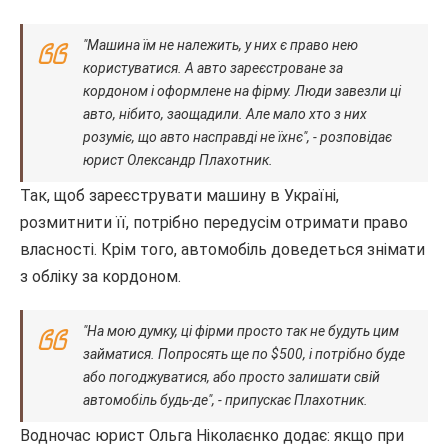
"Машина їм не належить, у них є право нею
користуватися. А авто зареєстроване за
кордоном і оформлене на фірму. Люди завезли ці
авто, нібито, заощадили. Але мало хто з них
розуміє, що авто насправді не їхнє", - розповідає
юрист Олександр Плахотник.
Так, щоб зареєструвати машину в Україні,
розмитнити її, потрібно передусім отримати право
власності. Крім того, автомобіль доведеться знімати
з обліку за кордоном.
"На мою думку, ці фірми просто так не будуть цим
займатися. Попросять ще по $500, і потрібно буде
або погоджуватися, або просто залишати свій
автомобіль будь-де", - припускає Плахотник.
Водночас юрист Ольга Ніколаєнко додає: якщо при