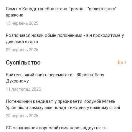
Саміт у Канаді: ганебна втеча Трампа - "велика сімка"
вражена
15 червень 2025
Розпочався новий обмін полоненими - він проходитиме у
декілька етапів
09 червень 2025
Суспільство
Ще
Вчитель, який вчить перемагати - 80 років Леву
Духовному
11 листопад 2025
Потенційний кандидат у президенти Колумбії Мігель
Урібе після замаху вже понад тиждень у важкому стані
20 червень 2025
ЄС зацікавився порносайтами через відсутність