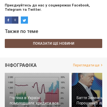
Приєднуйтесь до нас у соцмережах
Facebook
,
Telegram
та
Twitter
.
0
Также по теме
ПОКАЗАТИ ЩЕ НОВИНИ
ІНФОГРАФІКА
Переглядати ще
Іпотека в Україні
Баттл Зеленськи
помолодшала: кредити все
Порошенко: лід