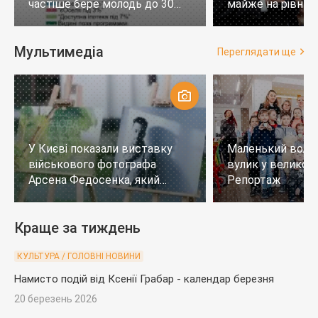
частіше бере молодь до 30
майже на рівних,
років
тих, хто не визн
Мультимедіа
Переглядати ще
У Києві показали виставку
Маленький воло
військового фотографа
вулик у великому
Арсена Федосенка, який
Репортаж
загинув на війні
Краще за тиждень
КУЛЬТУРА / ГОЛОВНІ НОВИНИ
Намисто подій від Ксенії Грабар - календар березня
20 березень 2026