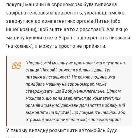
покупці машини на єврономерах була виписана
завірена генеральна довіреність, українець зможе
звернутися до компетентних органів Литви (або
іншої країни), щоб зняти авто з реєстрації. Але якщо
машину купили вже в Україні, а довіреність писалася
"на колінах", її можуть просто не прийняти.
"Людині, якій машину не пригнали і яка її купила на
станції "Лісовій", вписали у бланк її дані. Тут
питання в легальності. Не кожна людина, яка
придбала машину на єврономерах, може
стверджувати, що її доручення легальне. Цілком
можливо, що вона звернеться до компетентних
органів іноземної держави для зняття з обліку, а їй
відмовлять на підставі, що документи недійсні або
отримані незаконним шляхом", - пояснює юрист.
У такому випадку розмитнити автомобіль буде