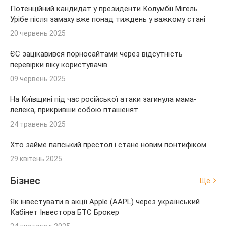
Потенційний кандидат у президенти Колумбії Мігель
Урібе після замаху вже понад тиждень у важкому стані
20 червень 2025
ЄС зацікавився порносайтами через відсутність
перевірки віку користувачів
09 червень 2025
На Київщині під час російської атаки загинула мама-
лелека, прикривши собою пташенят
24 травень 2025
Хто займе папський престол і стане новим понтифіком
29 квітень 2025
Бізнес
Ще
Як інвестувати в акції Apple (AAPL) через український
Кабінет Інвестора БТС Брокер