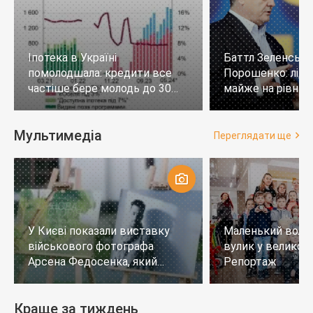
Іпотека в Україні
Баттл Зеленськи
помолодшала: кредити все
Порошенко: лід
частіше бере молодь до 30
майже на рівних,
років
тих, хто не визн
Мультимедіа
Переглядати ще
У Києві показали виставку
Маленький воло
військового фотографа
вулик у великому
Арсена Федосенка, який
Репортаж
загинув на війні
Краще за тиждень