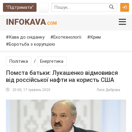
"Підтримати"
INFOKAVA
.COM
Кава до сніданку
Екотехнології
Крим
Боротьба з корупцією
Політика
/
Енергетика
Помста батьки: Лукашенко відмовився
від россійської нафти на користь США
20:00, 17 травень 2020
Леся Диброва