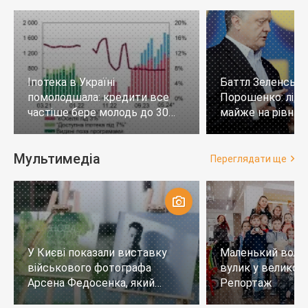
Іпотека в Україні
Баттл Зеленськи
помолодшала: кредити все
Порошенко: лід
частіше бере молодь до 30
майже на рівних,
років
тих, хто не визн
Мультимедіа
Переглядати ще
У Києві показали виставку
Маленький воло
військового фотографа
вулик у великому
Арсена Федосенка, який
Репортаж
загинув на війні