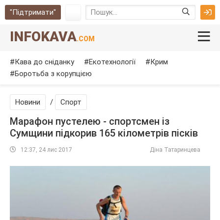
"Підтримати"
INFOKAVA
.COM
Кава до сніданку
Екотехнології
Крим
Боротьба з корупцією
Новини
/
Спорт
Марафон пустелею - спортсмен із
Сумщини підкорив 165 кілометрів пісків
12:37, 24 лис 2017
Діна Татаринцева