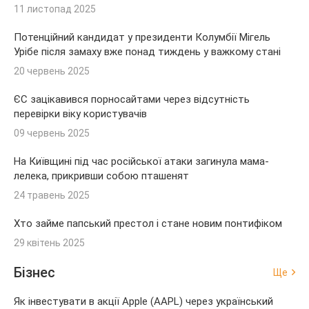
11 листопад 2025
Потенційний кандидат у президенти Колумбії Мігель
Урібе після замаху вже понад тиждень у важкому стані
20 червень 2025
ЄС зацікавився порносайтами через відсутність
перевірки віку користувачів
09 червень 2025
На Київщині під час російської атаки загинула мама-
лелека, прикривши собою пташенят
24 травень 2025
Хто займе папський престол і стане новим понтифіком
29 квітень 2025
Бізнес
Ще
Як інвестувати в акції Apple (AAPL) через український