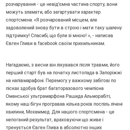
розчарування - це невід'ємна частина спорту, вони
можуть зламати, або загартувати характер
спортсмена. «Я розчарований місцем, але
задоволений знову бути в строю і мати таку шалену
підтримку! Спасибі, що були зі мною! », - написав
Євген Гливи в facebook своїм прихильникам.
Нагадаємо, з весни він лікувався після травми, його
перший старт був на початку листопада в Запоріжжі
на напівмарафоні. Перемогу у важкому забігові по
пісках здобув брат багаторазового чемпіона
Оманської ультрамарфона Рашида Альморабіті,
якому наш бігун програвав кілька років поспіль лічені
хвилини, Мохаммед. Для нашого спортсмена - це
непоганий результат, враховуючи що живе і
тренується Євген Глива в абсолютно інших