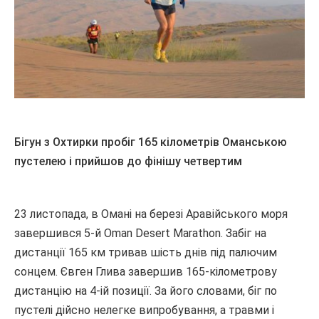
Бігун з Охтирки пробіг 165 кілометрів Оманською
пустелею і прийшов до фінішу четвертим
23 листопада, в Омані на березі Аравійського моря
завершився 5-й Oman Desert Marathon. Забіг на
дистанції 165 км тривав шість днів під палючим
сонцем. Євген Глива завершив 165-кілометрову
дистанцію на 4-ій позиції. За його словами, біг по
пустелі дійсно нелегке випробування, а травми і