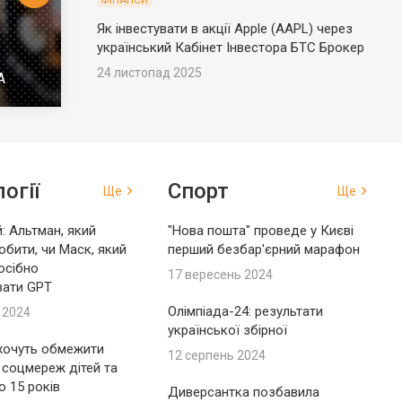
ФІНАНСИ
Як інвестувати в акції Apple (AAPL) через
український Кабінет Інвестора БТС Брокер
24 листопад 2025
А
огії
Спорт
Ще
Ще
: Альтман, який
"Нова пошта" проведе у Києві
обити, чи Маск, який
перший безбар'єрний марафон
осібно
17 вересень 2024
вати GPT
Олімпіада-24: результати
 2024
української збірної
 хочуть обмежити
12 серпень 2024
 соцмереж дітей та
до 15 років
Диверсантка позбавила