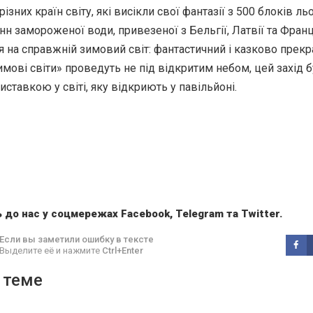
різних країн світу, які висікли свої фантазії з 500 блоків ль
н замороженої води, привезеної з Бельгії, Латвії та Франці
 на справжній зимовий світ: фантастичний і казково прекр
мові світи» проведуть не під відкритим небом, цей захід 
ставкою у світі, яку відкриють у павільйоні.
 до нас у соцмережах
Facebook
,
Telegram
та
Twitter
.
Если вы заметили ошибку в тексте
Выделите её и нажмите
Ctrl+Enter
 теме