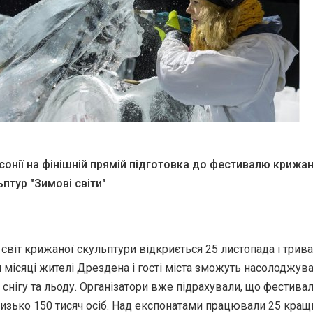
сонії на фінішній прямій підготовка до фестивалю крижан
ьптур "Зимові світи"
віт крижаної скульптури відкриється 25 листопада і трив
и місяці жителі Дрездена і гості міста зможуть насолоджув
 снігу та льоду. Організатори вже підрахували, що фестива
изько 150 тисяч осіб. Над експонатами працювали 25 кращ