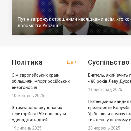
Путін загрожує страшними наслідками всім, хто хо
допомогти Україні
Політика
Суспільство
Ще
Сім європейських країн
Вчитель, який вчить 
збільшили імпорт російських
- 80 років Леву Духо
енергоносіїв
11 листопад 2025
10 жовтень 2025
Потенційний кандида
З тимчасово окупованих
президенти Колумбії
територій та РФ повернули
Урібе після замаху в
одинадцять дітей
тиждень у важкому с
19 липень 2025
20 червень 2025