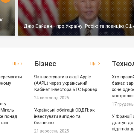
че
Джо Байден - про Україну, Росію та позицію СШ
Бізнес
Технол
Ще
Ще
перемагати
Як інвестувати в акції Apple
Хто правий
вному
(AAPL) через український
бажає зар
Кабінет Інвестора БТС Брокер
хоче одно
контролю
24 листопад 2025
т у
17 грудень
 Мігель
Українські облігації ОВДП: як
же понад
інвестувати вигідно та
У Франції
тані
безпечно
доступ до
підлітків 
21 вересень 2025