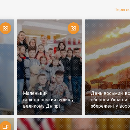
Перегл
Маленький
День восьмий: всі
волонтерський вулик у
оборони України
великому Дніпрі.
збережені, у воро
Репортаж
немає успіху