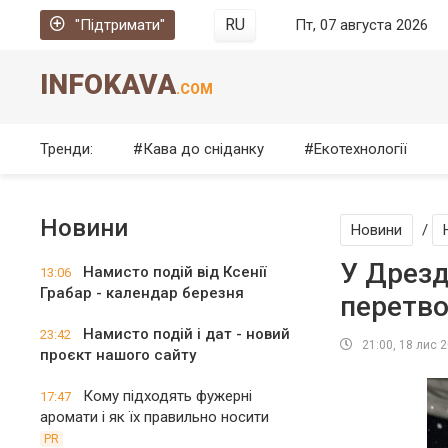
RU
"Підтримати"
Пт, 07 августа 2026
INFOKAVA
.COM
Тренди:
Кава до сніданку
Екотехнології
Новини
Новини
/
У Дрезд
Намисто подій від Ксенії
13:06
Грабар - календар березня
перетво
Намисто подій і дат - новий
23:42
21:00, 18 лис 
проєкт нашого сайту
Кому підходять фужерні
17:47
аромати і як їх правильно носити
PR