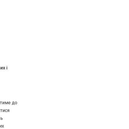
их і
атиме до
атися
ль
их