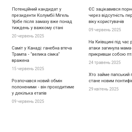
Потенційний кандидат у
ЄС зацікавився пор
президенти Колумбії Мігель
через відсутність пе
Урібе після замаху вже понад
віку користувачів
тиждень у важкому стані
09 червень 2025
20 червень 2025
На Київщині під час 
Саміт у Канаді: ганебна втеча
атаки загинула мама
Трампа - "велика сімка"
прикривши собою пт
вражена
24 травень 2025
15 червень 2025
Хто займе папський п
Розпочався новий обмін
стане новим понтиф
полоненими - він проходитиме
29 квітень 2025
у декілька етапів
09 червень 2025