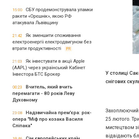
СБУ продемонструвала уламки
15:00
ракети «Орєшнік», якою РФ
атакувала Львівщину
Як зменшити споживання
21:42
електроенергії електродвигуном без
втрати продуктивності
PR
Як інвестувати в акції Apple
21:03
(AAPL) через український Кабінет
У столиці Сак
Інвестора БТС Брокер
снігових скул
Вчитель, який вчить
00:23
перемагати - 80 років Леву
Духовному
Захоплюючий с
Надзвичайна прем'єра: рок-
23:08
25 лютого. Тр
опера "Міф про козака Василя
Сліпака"
мистецтвом зі
відвідають бл
Сім європейських країн
19:46