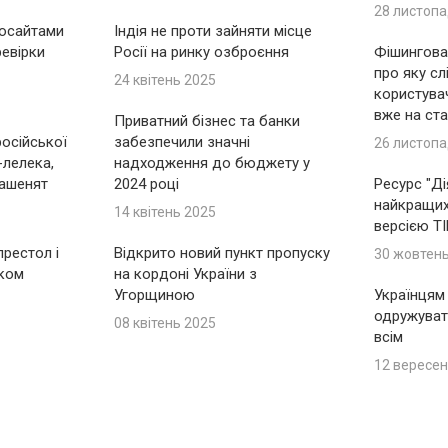
28 листопа
носайтами
Індія не проти зайняти місце
ревірки
Росії на ринку озброєння
Фішингова 
про яку сл
24 квітень 2025
користувач
вже на ста
Приватний бізнес та банки
російської
забезпечили значні
26 листопа
-лелека,
надходження до бюджету у
ашенят
2024 році
Ресурс "Ді
найкращих 
14 квітень 2025
версією T
рестол і
Відкрито новий пункт пропуску
30 жовтен
іком
на кордоні України з
Угорщиною
Українцям
одружуват
08 квітень 2025
всім
12 вересен