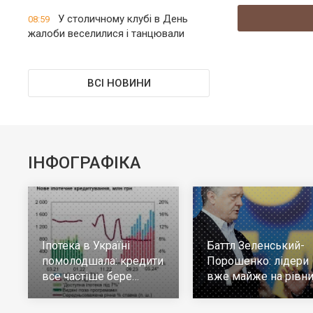
У столичному клубі в День
08:59
жалоби веселилися і танцювали
ВСІ НОВИНИ
ІНФОГРАФІКА
Іпотека в Україні
Баттл Зеленський-
помолодшала: кредити
Порошенко: лідери
все частіше бере
вже майже на рівни
молодь до 30 років
але багато тих, хто н
визначився