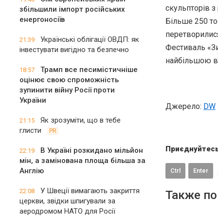
скульпторів з 
збільшили імпорт російських
енергоносіїв
Більше 250 тон
перетворилися
Українські облігації ОВДП: як
21:39
Фестиваль «Зи
інвестувати вигідно та безпечно
найбільшою ви
Трамп все песимістичніше
18:57
оцінює свою спроможність
зупинити війну Росії проти
України
Джерело:
DW
Як зрозуміти, що в тебе
21:15
глисти
PR
Приєднуйтесь
В Україні розкидано мільйон
22:19
мін, а замінована площа більша за
Англію
Ctrl
Enter
У Швеції вимагають закриття
22:08
Также по
церкви, звідки шпигували за
аеродромом НАТО для Росії