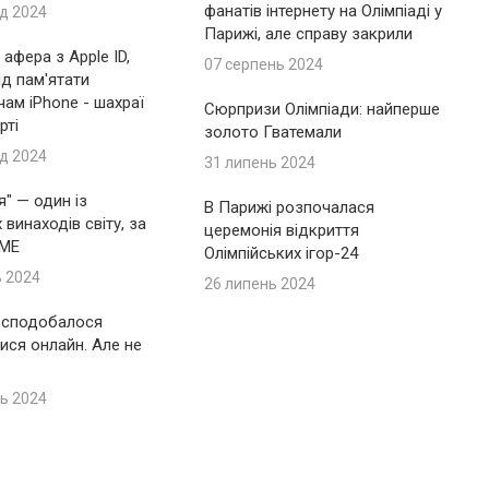
фанатів інтернету на Олімпіаді у
д 2024
Парижі, але справу закрили
афера з Apple ID,
07 серпень 2024
ід пам'ятати
ам iPhone - шахраї
Сюрпризи Олімпіади: найперше
рті
золото Гватемали
д 2024
31 липень 2024
я" — один із
В Парижі розпочалася
винаходів світу, за
церемонія відкриття
IME
Олімпійських ігор-24
ь 2024
26 липень 2024
 сподобалося
ися онлайн. Але не
ь 2024