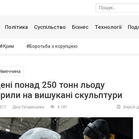
Політика
Суспільство
Бізнес
Технології
Под
Крим
Боротьба з корупцією
Німеччина
ені понад 250 тонн льоду
рили на вишукані скульптури
2017
Діна Татаринцева
6 187
Версія д