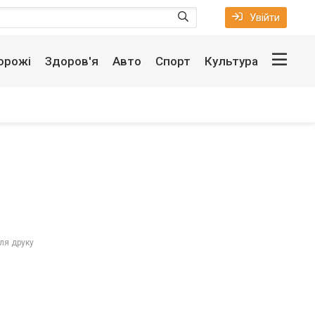
Увійти
орожі
Здоров'я
Авто
Спорт
Культура
ля друку