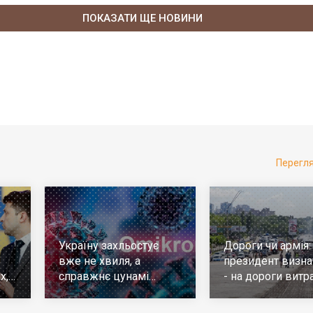
ПОКАЗАТИ ЩЕ НОВИНИ
Перегл
Україну захльостує
Дороги чи армія:
вже не хвиля, а
президент визна
х,
справжнє цунамі
- на дороги витр
е
ковіда. Що робити
у 10 разів більш